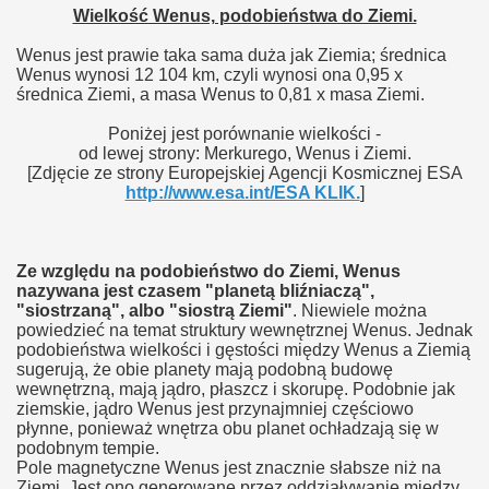
Wielkość Wenus, podobieństwa do Ziemi.
Wenus jest prawie taka sama duża jak Ziemia; średnica
Wenus wynosi 12 104 km, czyli wynosi ona 0,95 x
średnica Ziemi, a masa Wenus to 0,81 x masa Ziemi.
Poniżej jest porównanie wielkości -
od lewej strony: Merkurego, Wenus i Ziemi.
[Zdjęcie ze strony Europejskiej Agencji Kosmicznej ESA
http://www.esa.int/ESA KLIK.
]
Ze względu na podobieństwo do Ziemi, Wenus
nazywana jest czasem "planetą bliźniaczą",
"siostrzaną", albo "siostrą Ziemi"
. Niewiele można
powiedzieć na temat struktury wewnętrznej Wenus. Jednak
podobieństwa wielkości i gęstości między Wenus a Ziemią
sugerują, że obie planety mają podobną budowę
wewnętrzną, mają jądro, płaszcz i skorupę. Podobnie jak
ziemskie, jądro Wenus jest przynajmniej częściowo
płynne, ponieważ wnętrza obu planet ochładzają się w
podobnym tempie.
Pole magnetyczne Wenus jest znacznie słabsze niż na
Ziemi. Jest ono generowane przez oddziaływanie między