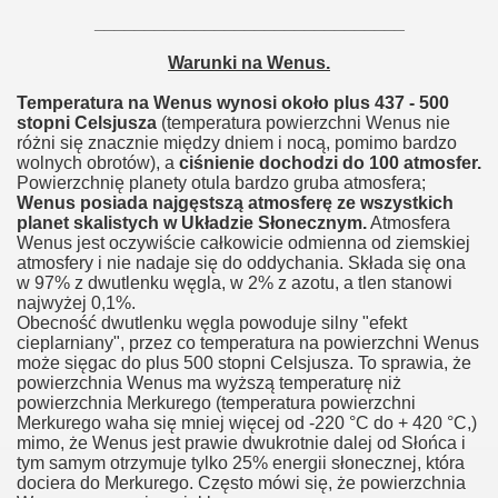
_______________________________
Warunki na Wenus.
Temperatura na Wenus wynosi około plus 437 - 500
stopni Celsjusza
(temperatura powierzchni Wenus nie
różni się znacznie między dniem i nocą, pomimo bardzo
wolnych obrotów), a
ciśnienie dochodzi do 100 atmosfer.
Powierzchnię planety otula bardzo gruba atmosfera;
Wenus posiada najgęstszą atmosferę ze wszystkich
planet skalistych w Układzie Słonecznym.
Atmosfera
Wenus jest oczywiście całkowicie odmienna od ziemskiej
atmosfery i nie nadaje się do oddychania. Składa się ona
w 97% z dwutlenku węgla, w 2% z azotu, a tlen stanowi
najwyżej 0,1%.
Obecność dwutlenku węgla powoduje silny "efekt
cieplarniany", przez co temperatura na powierzchni Wenus
może sięgac do plus 500 stopni Celsjusza. To sprawia, że
powierzchnia Wenus ma wyższą temperaturę niż
powierzchnia Merkurego (temperatura powierzchni
Merkurego waha się mniej więcej od -220 °C do + 420 °C,)
mimo, że Wenus jest prawie dwukrotnie dalej od Słońca i
tym samym otrzymuje tylko 25% energii słonecznej, która
dociera do Merkurego. Często mówi się, że powierzchnia