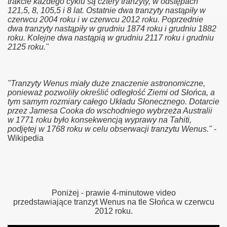
trakcie każdego cyklu są cztery tranzyty, w odstępach
121,5, 8, 105,5 i 8 lat. Ostatnie dwa tranzyty nastąpiły w
czerwcu 2004 roku i w czerwcu 2012 roku. Poprzednie
dwa tranzyty nastąpiły w grudniu 1874 roku i grudniu 1882
roku. Kolejne dwa nastąpią w grudniu 2117 roku i grudniu
2125 roku."
"Tranzyty Wenus miały duże znaczenie astronomiczne,
ponieważ pozwoliły określić odległość Ziemi od Słońca, a
tym samym rozmiary całego Układu Słonecznego. Dotarcie
przez Jamesa Cooka do wschodniego wybrzeża Australii
w 1771 roku było konsekwencją wyprawy na Tahiti,
podjętej w 1768 roku w celu obserwacji tranzytu Wenus."
-
Wikipedia
Poniżej - prawie 4-minutowe video
przedstawiające tranzyt Wenus na tle Słońca w czerwcu
2012 roku.