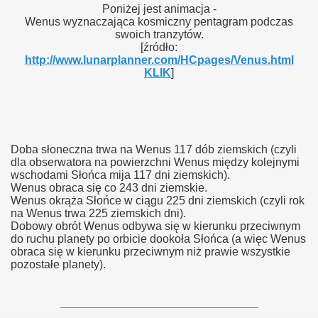
Poniżej jest animacja -
Wenus wyznaczająca kosmiczny pentagram podczas
swoich tranzytów.
[źródło:
http://www.lunarplanner.com/HCpages/Venus.html
KLIK
]
.
Doba słoneczna trwa na Wenus 117 dób ziemskich (czyli
dla obserwatora na powierzchni Wenus między kolejnymi
wschodami Słońca mija 117 dni ziemskich).
Wenus obraca się co 243 dni ziemskie.
Wenus okrąża Słońce w ciągu 225 dni ziemskich (czyli rok
na Wenus trwa 225 ziemskich dni).
Dobowy obrót Wenus odbywa się w kierunku przeciwnym
do ruchu planety po orbicie dookoła Słońca (a więc Wenus
obraca się w kierunku przeciwnym niż prawie wszystkie
pozostałe planety).
_______________________________