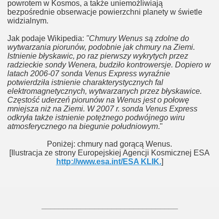
powrotem w Kosmos, a także uniemożliwiają
bezpośrednie obserwacje powierzchni planety w świetle
widzialnym.
Jak podaje Wikipedia:
"Chmury Wenus są zdolne do
wytwarzania piorunów, podobnie jak chmury na Ziemi.
Istnienie błyskawic, po raz pierwszy wykrytych przez
radzieckie sondy Wenera, budziło kontrowersje. Dopiero w
latach 2006-07 sonda Venus Express wyraźnie
potwierdziła istnienie charakterystycznych fal
elektromagnetycznych, wytwarzanych przez błyskawice.
Częstość uderzeń piorunów na Wenus jest o połowę
mniejsza niż na Ziemi. W 2007 r. sonda Venus Express
odkryła także istnienie potężnego podwójnego wiru
atmosferycznego na biegunie południowym
."
Poniżej: chmury nad gorącą Wenus.
[Ilustracja ze strony Europejskiej Agencji Kosmicznej ESA
http://www.esa.int/ESA KLIK.
]
_______________________________