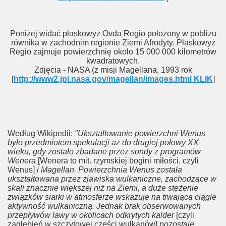
Poniżej widać płaskowyż Ovda Regio położony w pobliżu
równika w zachodnim regionie Ziemi Afrodyty. Płaskowyż
Regio zajmuje powierzchnię około 15 000 000 kilometrów
kwadratowych.
Zdjęcia - NASA (z misji Magellana, 1993 rok
[
http://www2.jpl.nasa.gov/magellan/images.html KLIK
]
Według Wikipedii:
"Ukształtowanie powierzchni Wenus
było przedmiotem spekulacji aż do drugiej połowy XX
wieku, gdy zostało zbadane przez sondy z programów
Wenera
[Wenera to mit. rzymskiej bogini miłości, czyli
Wenus]
i Magellan. Powierzchnia Wenus została
ukształtowana przez zjawiska wulkaniczne, zachodzące w
skali znacznie większej niż na Ziemi, a duże stężenie
związków siarki w atmosferze wskazuje na trwającą ciągle
aktywność wulkaniczną. Jednak brak obserwowanych
przepływów lawy w okolicach odkrytych kalder
[czyli
zagłębień w szczytowej części wulkanów]
pozostaje