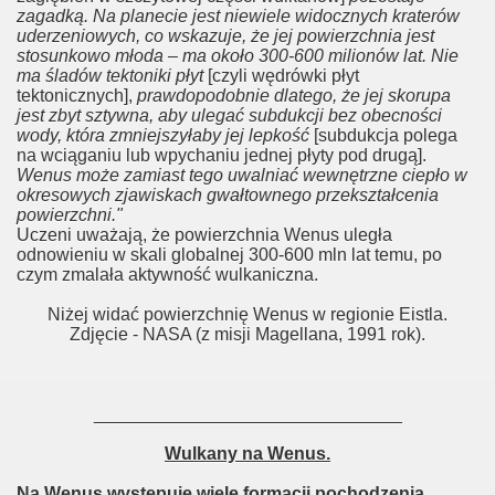
zagadką. Na planecie jest niewiele widocznych kraterów
uderzeniowych, co wskazuje, że jej powierzchnia jest
stosunkowo młoda – ma około 300-600 milionów lat. Nie
ma śladów tektoniki płyt
[czyli wędrówki płyt
tektonicznych],
prawdopodobnie dlatego, że jej skorupa
jest zbyt sztywna, aby ulegać subdukcji bez obecności
wody, która zmniejszyłaby jej lepkość
[subdukcja polega
na wciąganiu lub wpychaniu jednej płyty pod drugą].
Wenus może zamiast tego uwalniać wewnętrzne ciepło w
okresowych zjawiskach gwałtownego przekształcenia
powierzchni."
Uczeni uważają, że powierzchnia Wenus uległa
odnowieniu w skali globalnej 300-600 mln lat temu, po
czym zmalała aktywność wulkaniczna.
Niżej widać powierzchnię Wenus w regionie Eistla.
Zdjęcie - NASA (z misji Magellana, 1991 rok).
_______________________________
Wulkany na Wenus.
Na Wenus występuje wiele formacji pochodzenia