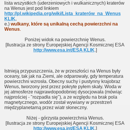
lista wszystkich (uderzeniowych i wulkanicznych) kraterów
na Wenus jest pod linkiem
http://pl.wikipedia.org/wiki/Lista_kraterów_na_Wenus
KLIK
,
e.)
wulkany, które są unikalną cechą powierzchni na
Wenus
.
Poniżej widok na powierzchnię Wenus.
[Ilustracja ze strony Europejskiej Agencji Kosmicznej ESA
http://www.esa.int/ESA KLIK
.]
Istnieją przypuszczenia, że w przeszłości na Wenus były
oceany, tak jak na Ziemi, ale odparowały, gdy temperatura
powierzchni wzrosła. Obecny suchy i pustynny krajobraz
Wenus, tworzony jest przez pokryte pyłem skały. Woda w
jej atmosferze najprawdopodobniej dysocjowała (mówiąc
najprościej - "rozpadła się"), a ze względu na brak pola
magnetycznego, wodór został wywiany w przestrzeń
międzyplanetarną przez wiatr słoneczny.
Niżej - górzysta powierzchnia Wenus.
[Ilustracja ze strony Europejskiej Agencji Kosmicznej ESA
http://www.esa.int/ESA KLIK
.]