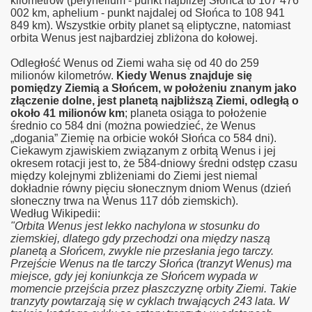
kilometrów (peryhelium - punkt najbliżej Słońca to 107 476
002 km, aphelium - punkt najdalej od Słońca to 108 941
849 km). Wszystkie orbity planet są eliptyczne, natomiast
orbita Wenus jest najbardziej zbliżona do kołowej.
Odległość Wenus od Ziemi waha się od 40 do 259
milionów kilometrów.
Kiedy Wenus znajduje się
pomiędzy Ziemią a Słońcem, w położeniu znanym jako
złączenie dolne, jest planetą najbliższą Ziemi, odległą o
około 41 milionów km
; planeta osiąga to położenie
średnio co 584 dni (można powiedzieć, że Wenus
„dogania” Ziemię na orbicie wokół Słońca co 584 dni).
Ciekawym zjawiskiem związanym z orbitą Wenus i jej
okresem rotacji jest to, że 584-dniowy średni odstęp czasu
między kolejnymi zbliżeniami do Ziemi jest niemal
dokładnie równy pięciu słonecznym dniom Wenus (dzień
słoneczny trwa na Wenus 117 dób ziemskich).
Według Wikipedii:
"Orbita Wenus jest lekko nachylona w stosunku do
ziemskiej, dlatego gdy przechodzi ona między naszą
planetą a Słońcem, zwykle nie przesłania jego tarczy.
Przejście Wenus na tle tarczy Słońca (tranzyt Wenus) ma
miejsce, gdy jej koniunkcja ze Słońcem wypada w
momencie przejścia przez płaszczyznę orbity Ziemi. Takie
tranzyty powtarzają się w cyklach trwających 243 lata. W