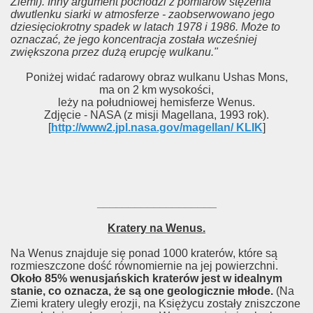
Ziemi). Inny argument pochodzi z pomiarów stężenia
dwutlenku siarki w atmosferze - zaobserwowano jego
dziesięciokrotny spadek w latach 1978 i 1986. Może to
oznaczać, że jego koncentracja została wcześniej
zwiększona przez dużą erupcję wulkanu."
Poniżej widać radarowy obraz wulkanu Ushas Mons,
ma on 2 km wysokości,
leży na południowej hemisferze Wenus.
Zdjęcie - NASA (z misji Magellana, 1993 rok).
[
http://www2.jpl.nasa.gov/magellan/ KLIK
]
___________________
Kratery na Wenus.
Na Wenus znajduje się ponad 1000 kraterów, które są
rozmieszczone dość równomiernie na jej powierzchni.
Około 85% wenusjańskich kraterów jest w idealnym
stanie, co oznacza, że są one geologicznie młode.
(Na
Ziemi kratery uległy erozji, na Księżycu zostały zniszczone