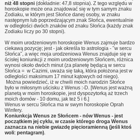
niż 48 stopni
(dokładnie: 47,8 stopnia). Z tego względu w
horoskopie może ona znajdować się w tym samym znaku
Zodiaku, w którym jest Słońce danej osoby, w znaku
następnym lub poprzedzającym znak Słońca, ewentualnie
w odległości dwóch znaków od znaku Słońca (każdy znak
Zodiaku liczy po 30 stopni).
W moim urodzeniowym horoskopie Wenus zajmuje bardzo
ciekawą pozycję; jest - jak określa to astrologia - "w sercu
Słońca", a więc moja urodzeniowa Wenus znajduje się w
ścisłej koniunkcji z moim urodzeniowym Słońcem, różnica
wynosi około dwóch minut (za planetę będącą w sercu
Słońca = w Cazimi, uważa się taką, która położona jest w
odległości maksimum 17 minut kątowych od niego).
Można powiedzieć, iż w chwili moich narodzin Słońce
było w miłosnym uścisku z Wenus :-D. [Wenus jest ważną
planetą w moim horoskopie, jest dyspozytorką aż trzech
moich domów - 10 domu, jak też 5 i 6.]
Wenus w sercu Słońca ma w swym horoskopie Oprah
Winfery.
Koniunkcja Wenus ze Słońcem - nów Wenus - jest
początkiem jej cyklu, w czasie którego droga Wenus
zaznacza na niebie gwiazdę pięcioramienną (jeśli ktoś
woli: pentagram)
.