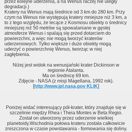
przez kolejne uderzenia, a na Wenus raczej nie uległy
degradacji.)
Kratery na Wenus mają średnice od 3 km do 280 km. Przy
czym na Wenus nie występują kratery mniejsze niż 3 km, a
to z tego względu, że lecące z Kosmosu obiekty o średnicy
mniejszej niż 50 metrów są spowalaniane w gęstej
atmosferze Wenus i spalają się przed dotarciem do
powierzchni, a więc nie mogą tworzyć kraterów
uderzeniowych. Tylko większe i duże obiekty mogą
uderzyć o powierzchnię Wenus, tworząc w niej
zagłębienia.
Niżej jest widok na wenusjański krater Dickinson w
regionie Atalanta.
Ma on średnicę 69 km.
Zdjęcie - NASA (z misji Magellana, 1992 rok).
[
http://www.jpl.nasa.gov KLIK
]
Poniżej widać interesujący pół-krater, który znajduje się w
szczelinie między Rhea i Theia Montes w Beta Regio.
Został on utworzony przez uderzenie wielkiej
planetoidy.Wschodnia połowa krateru została całkowicie
zniszczona w czasie powstawania - formowania się doliny.