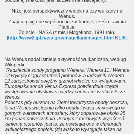
podobnej wielkości jest na Ziemi na Hawajach).
Niżej jest perspektywiczny widok na trzy wulkany na
Wenus.
Znajdują się one w północno-zachodniej części Lavinia
Planitia.
Zdjęcie - NASA (z misji Magellana, 1991 rok).
[
http://www2.jpl.nasa.gov/magellan/images.html KLIK
]
Na Wenus nadal istnieje aktywność wulkaniczna, według
Wikipedii:
"Radzieckie sondy programu Wenera, Wenera 11 i Wenera
12 wykryły ciągły strumień piorunów, a lądownik Wenera
12 zarejestrował potężny grzmot wkrótce po wylądowaniu.
Europejska sonda Venus Express potwierdziła częste
występowanie błyskawic między chmurami w atmosferze
Wenus.
Podczas gdy burzom na Ziemi towarzyszą opady deszczu,
to na Wenus występują tylko opady kwasu siarkowego w
górnych warstwach atmosfery, który odparowuje około 25
km ponad powierzchnią. Jednym z możliwych wyjaśnień
istnienia piorunów jest to, że powstają one w chmurach
wulkanicznego popiołu (zjawisko to występuje także na