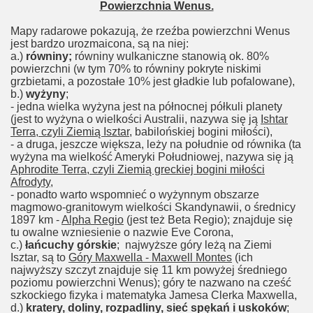
Powierzchnia Wenus.
Mapy radarowe pokazują, że rzeźba powierzchni Wenus
jest bardzo urozmaicona, są na niej:
a.)
równiny;
równiny wulkaniczne stanowią ok. 80%
powierzchni (w tym 70% to równiny pokryte niskimi
grzbietami, a pozostałe 10% jest gładkie lub pofalowane),
b.)
wyżyny
;
- jedna wielka wyżyna jest na północnej półkuli planety
(jest to wyżyna o wielkości Australii, nazywa się ją
Ishtar
Terra, czyli Ziemią Isztar
, babilońskiej bogini miłości),
- a druga, jeszcze większa, leży na południe od równika (ta
wyżyna ma wielkość Ameryki Południowej, nazywa się ją
Aphrodite Terra, czyli Ziemią greckiej bogini miłości
Afrodyty
,
- ponadto warto wspomnieć o wyżynnym obszarze
magmowo-granitowym wielkości Skandynawii, o średnicy
1897 km -
Alpha Regio
(jest też Beta Regio); znajduje się
tu owalne wzniesienie o nazwie Eve Corona,
c.)
łańcuchy górskie
; najwyższe góry leżą na Ziemi
Isztar, są to
Góry Maxwella - Maxwell Montes
(ich
najwyższy szczyt znajduje się 11 km powyżej średniego
poziomu powierzchni Wenus); góry te nazwano na cześć
szkockiego fizyka i matematyka Jamesa Clerka Maxwella,
d.)
kratery, doliny, rozpadliny, sieć spękań i uskoków
;