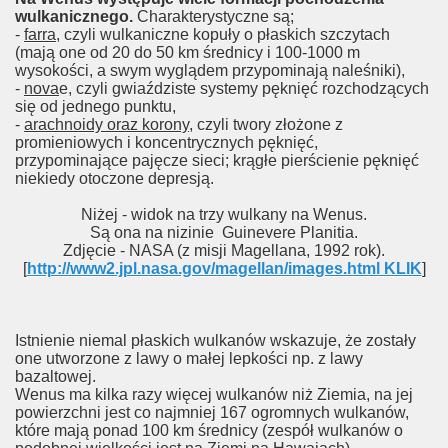
wulkanicznego.
Charakterystyczne są;
-
farra
, czyli wulkaniczne kopuły o płaskich szczytach
(mają one od 20 do 50 km średnicy i 100-1000 m
wysokości, a swym wyglądem przypominają naleśniki),
-
nova
e, czyli gwiaździste systemy pęknięć rozchodzących
się od jednego punktu,
-
arachnoidy oraz korony
, czyli twory złożone z
promieniowych i koncentrycznych pęknięć,
przypominające pajęcze sieci; krągłe pierścienie pęknięć
niekiedy otoczone depresją.
Niżej - widok na trzy wulkany na Wenus.
Są ona na nizinie Guinevere Planitia.
Zdjęcie - NASA (z misji Magellana, 1992 rok).
[
http://www2.jpl.nasa.gov/magellan/images.html KLIK
]
Istnienie niemal płaskich wulkanów wskazuje, że zostały
one utworzone z lawy o małej lepkości np. z lawy
bazaltowej.
Wenus ma kilka razy więcej wulkanów niż Ziemia, na jej
powierzchni jest co najmniej 167 ogromnych wulkanów,
które mają ponad 100 km średnicy (zespół wulkanów o