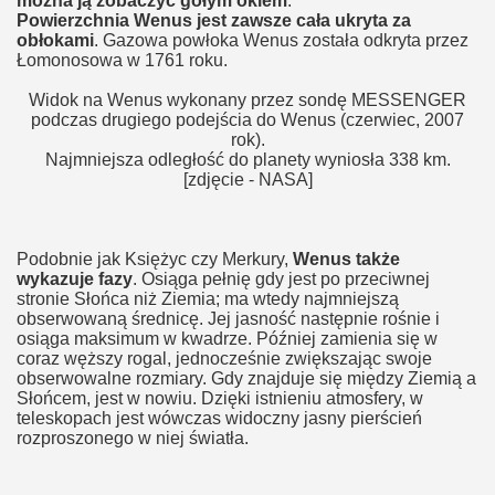
można ją zobaczyć gołym okiem
.
Powierzchnia Wenus jest zawsze cała ukryta za
obłokami
. Gazowa powłoka Wenus została odkryta przez
Łomonosowa w 1761 roku.
Widok na Wenus wykonany przez sondę MESSENGER
podczas drugiego podejścia do Wenus (czerwiec, 2007
rok).
Najmniejsza odległość do planety wyniosła 338 km.
[zdjęcie - NASA]
Podobnie jak Księżyc czy Merkury,
Wenus także
wykazuje fazy
. Osiąga pełnię gdy jest po przeciwnej
stronie Słońca niż Ziemia; ma wtedy najmniejszą
obserwowaną średnicę. Jej jasność następnie rośnie i
osiąga maksimum w kwadrze. Później zamienia się w
coraz węższy rogal, jednocześnie zwiększając swoje
obserwowalne rozmiary. Gdy znajduje się między Ziemią a
Słońcem, jest w nowiu. Dzięki istnieniu atmosfery, w
teleskopach jest wówczas widoczny jasny pierścień
rozproszonego w niej światła.