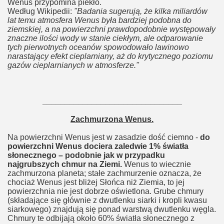
Wenus przypomina piekło.
Według Wikipedii:
"Badania sugerują, że kilka miliardów
lat temu atmosfera Wenus była bardziej podobna do
ziemskiej, a na powierzchni prawdopodobnie występowały
znaczne ilości wody w stanie ciekłym, ale odparowanie
tych pierwotnych oceanów spowodowało lawinowo
narastający efekt cieplarniany, aż do krytycznego poziomu
gazów cieplarnianych w atmosferze."
_______________________________
Zachmurzona Wenus.
Na powierzchni Wenus jest w zasadzie dość ciemno -
d
o
powierzchni Wenus dociera zaledwie 1% światła
słonecznego – podobnie jak w przypadku
najgrubszych chmur na Ziemi.
Wenus to wiecznie
zachmurzona planeta; stałe zachmurzenie oznacza, że
chociaż Wenus jest bliżej Słońca niż Ziemia, to jej
powierzchnia nie jest dobrze oświetlona. Grube chmury
(składające się głównie z dwutlenku siarki i kropli kwasu
siarkowego) znajdują się ponad warstwą dwutlenku węgla.
Chmury te odbijają około 60% światła słonecznego z