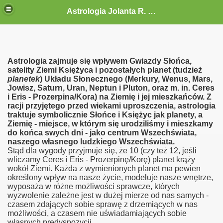
Astrologia Jolanta R. G.-Gołębiewska
Astrologia zajmuje się wpływem Gwiazdy Słońca,
satelity Ziemi Księżyca i pozostałych planet (tudzież
planetek
) Układu Słonecznego (Merkury, Wenus, Mars,
Jowisz, Saturn, Uran, Neptun i Pluton, oraz m. in. Ceres
i Eris - Prozerpina/Kora) na Ziemię i jej mieszkańców. Z
racji przyjętego przed wiekami uproszczenia, astrologia
traktuje symbolicznie Słońce i Księżyc jak planety, a
Ziemię - miejsce, w którym się urodziliśmy i mieszkamy
do końca swych dni - jako centrum Wszechświata,
naszego własnego ludzkiego Wszechświata.
Stąd dla wygody przyjmuje się, że 10 (czy też 12, jeśli
wliczamy Ceres i Eris - Prozerpinę/Korę) planet krąży
wokół Ziemi. Każda z wymienionych planet ma pewien
określony wpływ na nasze życie, modeluje nasze wnętrze,
wyposaża w różne możliwości sprawcze, których
wyzwolenie zależne jest w dużej mierze od nas samych -
czasem zdających sobie sprawę z drzemiących w nas
możliwości, a czasem nie uświadamiających sobie
własnych predyspozycji.