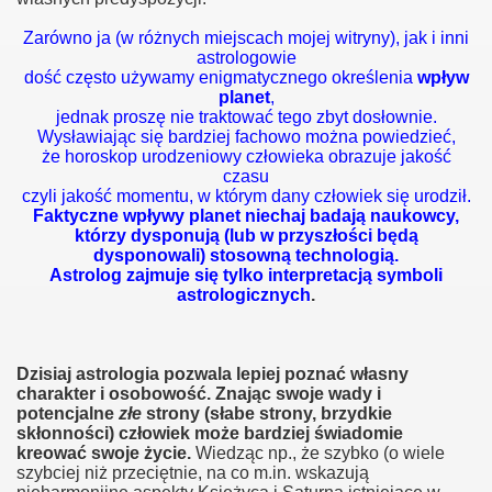
Zarówno ja (w różnych miejscach mojej witryny), jak i inni
astrologowie
dość często używamy enigmatycznego określenia
wpływ
planet
,
jednak proszę nie traktować tego zbyt dosłownie.
Wysławiając się bardziej fachowo można powiedzieć,
że horoskop urodzeniowy człowieka obrazuje jakość
czasu
czyli jakość momentu, w którym dany człowiek się urodził.
Faktyczne wpływy planet niechaj badają naukowcy,
którzy dysponują (lub w przyszłości będą
dysponowali) stosowną technologią.
Astrolog zajmuje się tylko interpretacją symboli
astrologicznych
.
Dzisiaj astrologia pozwala lepiej poznać własny
charakter i osobowość. Znając swoje wady i
potencjalne
złe
strony (słabe strony, brzydkie
skłonności) człowiek może bardziej świadomie
kreować swoje życie.
Wiedząc np., że szybko (o wiele
szybciej niż przeciętnie, na co m.in. wskazują