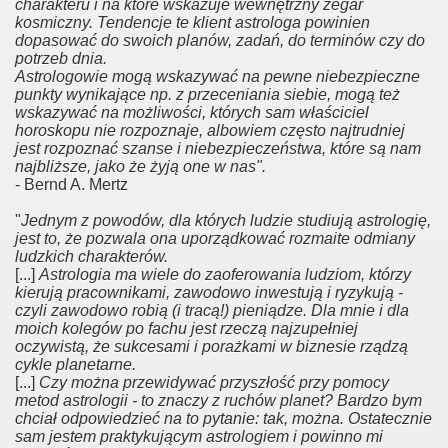
charakteru i na które wskazuje wewnętrzny zegar
kosmiczny. Tendencje te klient astrologa powinien
dopasować do swoich planów, zadań, do terminów czy do
potrzeb dnia.
Astrologowie mogą wskazywać na pewne niebezpieczne
punkty wynikające np. z przeceniania siebie, mogą też
wskazywać na możliwości, których sam właściciel
horoskopu nie rozpoznaje, albowiem często najtrudniej
jest rozpoznać szanse i niebezpieczeństwa, które są nam
najbliższe, jako że żyją one w nas".
- Bernd A. Mertz
"
Jednym z powodów, dla których ludzie studiują astrologię,
jest to, że pozwala ona uporządkować rozmaite odmiany
ludzkich charakterów.
[...]
Astrologia ma wiele do zaoferowania ludziom, którzy
kierują pracownikami, zawodowo inwestują i ryzykują -
czyli zawodowo robią (i tracą!) pieniądze. Dla mnie i dla
moich kolegów po fachu jest rzeczą najzupełniej
oczywistą, że sukcesami i porażkami w biznesie rządzą
cykle planetarne.
[...]
Czy można przewidywać przyszłość przy pomocy
metod astrologii - to znaczy z ruchów planet? Bardzo bym
chciał odpowiedzieć na to pytanie: tak, można. Ostatecznie
sam jestem praktykującym astrologiem i powinno mi