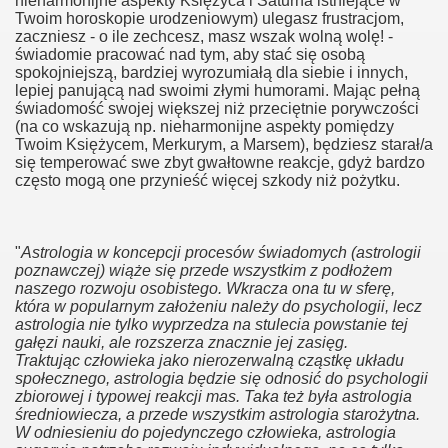
nieharmonijne aspekty Księżyca i Saturna istniejące w
Twoim horoskopie urodzeniowym) ulegasz frustracjom,
zaczniesz - o ile zechcesz, masz wszak wolną wolę! -
świadomie pracować nad tym, aby stać się osobą
spokojniejszą, bardziej wyrozumiałą dla siebie i innych,
lepiej panującą nad swoimi złymi humorami. Mając pełną
świadomość swojej większej niż przeciętnie porywczości
(na co wskazują np. nieharmonijne aspekty pomiędzy
Twoim Księżycem, Merkurym, a Marsem), będziesz starał/a
się temperować swe zbyt gwałtowne reakcje, gdyż bardzo
często mogą one przynieść więcej szkody niż pożytku.
"
Astrologia w koncepcji procesów świadomych (astrologii
poznawczej) wiąże się przede wszystkim z podłożem
naszego rozwoju osobistego. Wkracza ona tu w sferę,
która w popularnym założeniu należy do psychologii, lecz
astrologia nie tylko wyprzedza na stulecia powstanie tej
gałęzi nauki, ale rozszerza znacznie jej zasięg.
Traktując człowieka jako nierozerwalną cząstkę układu
społecznego, astrologia będzie się odnosić do psychologii
zbiorowej i typowej reakcji mas. Taka też była astrologia
średniowiecza, a przede wszystkim astrologia starożytna.
W odniesieniu do pojedynczego człowieka, astrologia