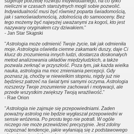
sugeruje potrzebę rozwoju indywidualnego, na co tylko
nieliczni w czasach starożytnych mogli sobie pozwolić.
Indywidualność musi być również poparta świadomością,
jak i samoświadomością, zdolnością do samooceny. Bez
tego możemy być najwyżej uważanymi za kogoś, kto jest
nazywany oryginałem czy dziwakiem.
"
- Jan Star Skąpski
"
Astrologia może odmienić Twoje życie, tak jak odmieniła
moje. Astrologia oświetla ciemne zakamarki duszy, daje Ci
klucz do zrozumienia innych ludzi, dostarcza doskonałych
metod analizowania układów międzyludzkich, a także
pozwala zerknąć w przyszłość. Poza tym, jak każda wielka
nauka, astrologia ma moc zmieniania percepcji. Gdy
poznasz ją, choćby w niewielkim stopniu, nigdy już nie
będziesz patrzeć na świat tymi samymi oczyma. Astrologia
rozszerzy Twoje zrozumienie zachowań i motywacji, ale
przede wszystkim zwiększy Twoją wrażliwość
."
- Rae Orion
"
Astrologia nie zajmuje się przepowiedniami. Żaden
poważny astrolog nie będzie wygłaszał przepowiedni w
sensie wróżenia. Po prostu tego nie potrafi. W ogóle
niczego nie może przewidzieć precyzyjnie. Jest zdolny
rozpoznać tendencje, jakie wyłaniają się z podstawowego