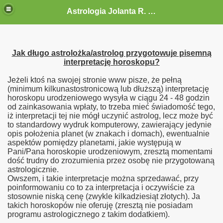
Astrologia Jolanta R. G.-Gołębiewska
Jak długo astrolożka/astrolog przygotowuje pisemną
interpretację horoskopu?
Jeżeli ktoś na swojej stronie www pisze, że pełną
(minimum kilkunastostronicową lub dłuższą) interpretację
horoskopu urodzeniowego wysyła w ciągu 24 - 48 godzin
od zainkasowania wpłaty, to trzeba mieć świadomość tego,
iż interpretacji tej nie mógł uczynić astrolog, lecz może być
to standardowy wydruk komputerowy, zawierający jedynie
opis położenia planet (w znakach i domach), ewentualnie
aspektów pomiędzy planetami, jakie występują w
Pani/Pana horoskopie urodzeniowym, zresztą momentami
dość trudny do zrozumienia przez osobę nie przygotowaną
astrologicznie.
Owszem, i takie interpretacje można sprzedawać, przy
poinformowaniu co to za interpretacja i oczywiście za
stosownie niską cenę (zwykle kilkadziesiąt złotych). Ja
takich horoskopów nie oferuję (zresztą nie posiadam
programu astrologicznego z takim dodatkiem).