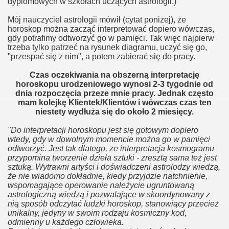
dyplomowych w szkołach uczących astrologii.)
Mój nauczyciel astrologii mówił (cytat poniżej), że
?
horoskop można zacząć interpretować dopiero wówczas,
gdy potrafimy odtworzyć go w pamięci. Tak więc najpierw
trzeba tylko patrzeć na rysunek diagramu, uczyć się go,
"przespać się z nim", a potem zabierać się do pracy.
Czas oczekiwania na obszerną interpretację
horoskopu urodzeniowego wynosi 2-3 tygodnie od
dnia rozpoczęcia przeze mnie pracy. Jednak często
mam kolejkę Klientek/Klientów i wówczas czas ten
niestety wydłuża się do około 2 miesięcy.
"Do interpretacji horoskopu jest się gotowym dopiero
wtedy, gdy w dowolnym momencie można go w pamięci
odtworzyć. Jest tak dlatego, że interpretacja kosmogramu
przypomina tworzenie dzieła sztuki - zresztą sama też jest
sztuką. Wytrawni artyści i doświadczeni astrolodzy wiedzą,
że nie wiadomo dokładnie, kiedy przyjdzie natchnienie,
wspomagające operowanie należycie ugruntowaną
astrologiczną wiedzą i pozwalające w skoordynowany z
nią sposób odczytać ludzki horoskop, stanowiący przecież
unikalny, jedyny w swoim rodzaju kosmiczny kod,
odmienny u każdego człowieka.