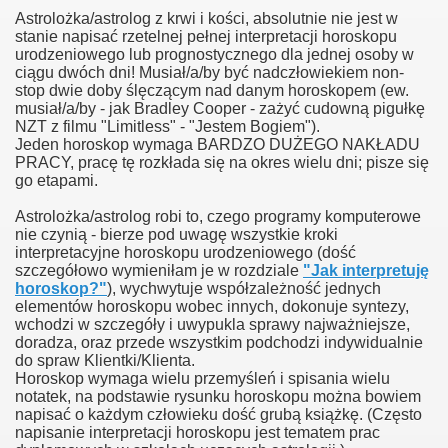
Astrolożka/astrolog z krwi i kości, absolutnie nie jest w
stanie napisać rzetelnej pełnej interpretacji horoskopu
urodzeniowego lub prognostycznego dla jednej osoby w
ciągu dwóch dni! Musiał/a/by być nadczłowiekiem non-
stop dwie doby ślęczącym nad danym horoskopem (ew.
musiał/a/by - jak Bradley Cooper - zażyć cudowną pigułkę
NZT z filmu "Limitless" - "Jestem Bogiem").
Jeden horoskop wymaga BARDZO DUŻEGO NAKŁADU
PRACY, pracę tę rozkłada się na okres wielu dni; pisze się
go etapami.
Astrolożka/astrolog robi to, czego programy komputerowe
nie czynią - bierze pod uwagę wszystkie kroki
interpretacyjne horoskopu urodzeniowego (dość
szczegółowo wymieniłam je w rozdziale
"Jak interpretuję
horoskop?"
), wychwytuje współzależność jednych
elementów horoskopu wobec innych, dokonuje syntezy,
.
wchodzi w szczegóły i uwypukla sprawy najważniejsze,
doradza, oraz przede wszystkim podchodzi indywidualnie
do spraw Klientki/Klienta.
Horoskop wymaga wielu przemyśleń i spisania wielu
notatek, na podstawie rysunku horoskopu można bowiem
napisać o każdym człowieku dość grubą książkę. (Często
napisanie interpretacji horoskopu jest tematem prac