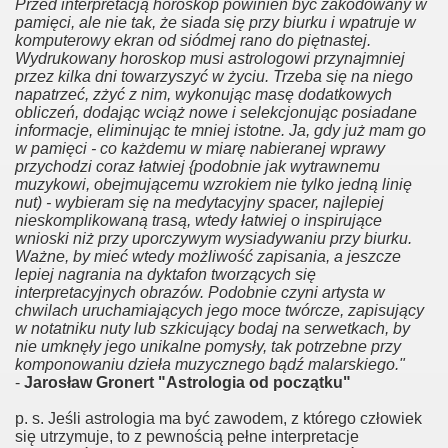
Przed interpretacją horoskop powinien być zakodowany w
pamięci, ale nie tak, że siada się przy biurku i wpatruje w
komputerowy ekran od siódmej rano do piętnastej.
Wydrukowany horoskop musi astrologowi przynajmniej
przez kilka dni towarzyszyć w życiu. Trzeba się na niego
napatrzeć, zżyć z nim, wykonując masę dodatkowych
obliczeń, dodając wciąż nowe i selekcjonując posiadane
informacje, eliminując te mniej istotne. Ja, gdy już mam go
w pamięci - co każdemu w miarę nabieranej wprawy
przychodzi coraz łatwiej {podobnie jak wytrawnemu
muzykowi, obejmującemu wzrokiem nie tylko jedną linię
nut) - wybieram się na medytacyjny spacer, najlepiej
nieskomplikowaną trasą, wtedy łatwiej o inspirujące
wnioski niż przy uporczywym wysiadywaniu przy biurku.
Ważne, by mieć wtedy możliwość zapisania, a jeszcze
lepiej nagrania na dyktafon tworzących się
interpretacyjnych obrazów. Podobnie czyni artysta w
chwilach uruchamiających jego moce twórcze, zapisujący
w notatniku nuty lub szkicujący bodaj na serwetkach, by
nie umknęły jego unikalne pomysły, tak potrzebne przy
komponowaniu dzieła muzycznego bądź malarskiego."
-
Jarosław Gronert "Astrologia od początku"
p. s. Jeśli astrologia ma być zawodem, z którego człowiek
się utrzymuje, to z pewnością pełne interpretacje