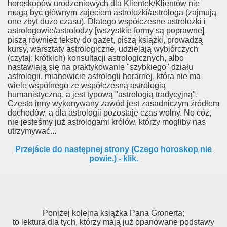
horoskopów urodzeniowych dla Klientek/Klientów nie
mogą być głównym zajęciem astrolożki/astrologa (zajmują
one zbyt dużo czasu). Dlatego współczesne astrolożki i
astrologowie/astrolodzy [wszystkie formy są poprawne]
piszą również teksty do gazet, piszą książki, prowadzą
kursy, warsztaty astrologiczne, udzielają wybiórczych
(czytaj: krótkich) konsultacji astrologicznych, albo
nastawiają się na praktykowanie "szybkiego" działu
astrologii, mianowicie astrologii horarnej, która nie ma
wiele wspólnego ze współczesną astrologią
humanistyczną, a jest typową "astrologią tradycyjną".
Często inny wykonywany zawód jest zasadniczym źródłem
dochodów, a dla astrologii pozostaje czas wolny. No cóż,
nie jesteśmy już astrologami królów, którzy mogliby nas
utrzymywać...
Przejście do następnej strony (Czego horoskop nie
powie.) - klik.
Poniżej kolejna książka Pana Gronerta;
to lektura dla tych, którzy mają już opanowane podstawy