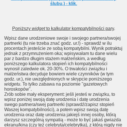
ślubu.) - klik.
Poniższy
widget
to kalkulator kompatybilności pary
.
Wpisz dane urodzeniowe swoje i swojego partnera/swojej
partnerki (tu nie trzeba znać godz. ur.!) - sprawdź w ilu
procentach jesteście ze sobą kompatybilni. Wynik potraktuj
jednak z przymrużeniem oka; wpisywałam tu dane wielu
par z bardzo długim stażem małżeńskim, a według
poniższego kalkulatora stopień ich kompatybilności
wynosił zaledwie ok. 20-30%. O trwałości związku i
małżeństwa decyduje bowiem wiele czynników (w tym
godz. ur.), nie uwzględnionych w skrypcie poniższego
widgetu
. To tylko zabawa na poziomie "gazetowych
horoskopów".
Zrób sobie mały eksperyment: jeśli jesteś w związku, to
wpisz poniżej swoją datę urodzenia i datę urodzenia
swego partnera/swej partnerki (sprawdź/zapisz stopień
Waszej kompatybilności), a potem wpisz swoją datę
urodzenia oraz datę urodzenia jakiejś innej osoby, którą
darzysz szczególną sympatią - może to być jakaś gwiazda
ekranu/kina (czy też celebryta/celebrytka), z którą nigdy nie