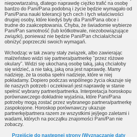
niepowtarzalną, dlatego naprawdę ciężko trafić na osobę
bardzo do Pani/Pana podobną i życie będzie wymagało od
Pani/Pana nauki tolerancji tych cech i tych właściwości
drugiej osoby, które kiedyś były dla Pani/Pana obce i
trudne do zaakceptowania. Chyba, że świadomie wybierze
Pani/Pan samotność (lub krótkotrwałe, niezobowiązujące
związki), ponieważ nie będzie Pani/Pan chciała/chciał
obniżyć poprzeczki swoich wymagań.
Wchodząc w tak zwany stały związek, albo zawierając
małżeństwo widzi się partnera/partnerkę "przez różowe
okulary". Widzi się ukochaną osobę taką, jaką chciałoby
się widzieć, a nie taką, jaką ona jest naprawdę. Mamy
nadzieję, że ta osoba spełni nadzieje, które w niej
pokładamy. Dopiero podczas wspólnego życia okazuje się
ile naszych potrzeb i oczekiwań jest naprawdę w stanie
spełnić wybrany partner/partnerka. Interpretacja horoskopu
porównawczego dokładnie wyjaśnia, które Pani/Pana
potrzeby mogą zostać przez wybranego partnera/partnerkę
zaspokojone. Horoskop porównawczy ukazuje
partnerkę/partnera razem ze wszystkimi jej/jego zaletami i
wadami, których na początku znajomości Pani/Pan nie
zobaczy.
Przejście do następnej strony (Wyznaczanie daty