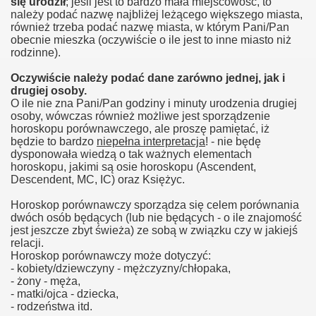
się urodził
; jeśli jest to bardzo mała miejscowość, to
należy podać nazwę najbliżej leżącego większego miasta,
również trzeba podać nazwę miasta, w którym Pani/Pan
obecnie mieszka (oczywiście o ile jest to inne miasto niż
rodzinne).
Oczywiście należy podać dane zarówno jednej, jak i
drugiej osoby.
O ile nie zna Pani/Pan godziny i minuty urodzenia drugiej
osoby, wówczas również możliwe jest sporządzenie
horoskopu porównawczego, ale proszę pamiętać, iż
będzie to bardzo
niepełna interpretacja
! - nie będę
dysponowała wiedzą o tak ważnych elementach
horoskopu, jakimi są osie horoskopu (Ascendent,
Descendent, MC, IC) oraz Księżyc.
Horoskop porównawczy sporządza się celem porównania
dwóch osób będących (lub nie będących - o ile znajomość
jest jeszcze zbyt świeża) ze sobą w związku czy w jakiejś
relacji.
Horoskop porównawczy może dotyczyć:
- kobiety/dziewczyny - mężczyzny/chłopaka,
- żony - męża,
- matki/ojca - dziecka,
- rodzeństwa itd.