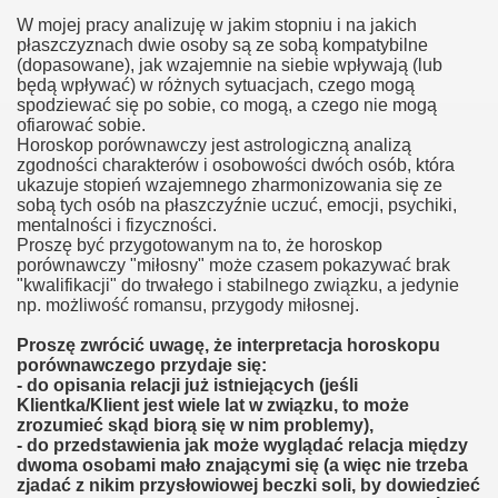
W mojej pracy analizuję w jakim stopniu i na jakich
płaszczyznach dwie osoby są ze sobą kompatybilne
(dopasowane), jak wzajemnie na siebie wpływają (lub
będą wpływać) w różnych sytuacjach, czego mogą
spodziewać się po sobie, co mogą, a czego nie mogą
ofiarować sobie.
Horoskop porównawczy jest astrologiczną analizą
zgodności charakterów i osobowości dwóch osób, która
ukazuje stopień wzajemnego zharmonizowania się ze
sobą tych osób na płaszczyźnie uczuć, emocji, psychiki,
mentalności i fizyczności.
Proszę być przygotowanym na to, że horoskop
porównawczy "miłosny" może czasem pokazywać brak
"kwalifikacji" do trwałego i stabilnego związku, a jedynie
np. możliwość romansu, przygody miłosnej.
Proszę zwrócić uwagę, że interpretacja horoskopu
porównawczego przydaje się:
- do opisania relacji już istniejących (jeśli
Klientka/Klient jest wiele lat w związku, to może
zrozumieć skąd biorą się w nim problemy),
- do przedstawienia jak może wyglądać relacja między
dwoma osobami mało znającymi się (a więc nie trzeba
zjadać z nikim przysłowiowej beczki soli, by dowiedzieć