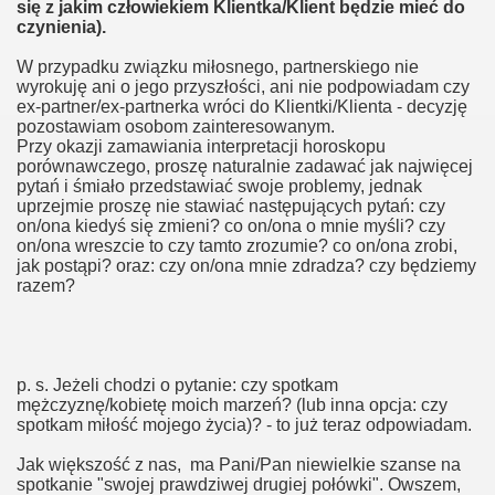
się z jakim człowiekiem Klientka/Klient będzie mieć do
czynienia).
W przypadku związku miłosnego, partnerskiego nie
wyrokuję ani o jego przyszłości, ani nie podpowiadam czy
ex-partner/ex-partnerka wróci do Klientki/Klienta - decyzję
pozostawiam osobom zainteresowanym.
Przy okazji zamawiania interpretacji horoskopu
porównawczego, proszę naturalnie zadawać jak najwięcej
pytań i śmiało przedstawiać swoje problemy, jednak
uprzejmie proszę nie stawiać następujących pytań: czy
on/ona kiedyś się zmieni? co on/ona o mnie myśli? czy
on/ona wreszcie to czy tamto zrozumie? co on/ona zrobi,
jak postąpi? oraz: czy on/ona mnie zdradza? czy będziemy
razem?
p. s. Jeżeli chodzi o pytanie: czy spotkam
mężczyznę/kobietę moich marzeń? (lub inna opcja: czy
spotkam miłość mojego życia)? - to już teraz odpowiadam.
Jak większość z nas, ma Pani/Pan niewielkie szanse na
spotkanie "swojej prawdziwej drugiej połówki". Owszem,