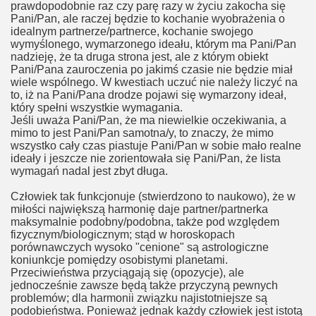
prawdopodobnie raz czy parę razy w życiu zakocha się
Pani/Pan, ale raczej będzie to kochanie wyobrażenia o
idealnym partnerze/partnerce, kochanie swojego
wymyślonego, wymarzonego ideału, którym ma Pani/Pan
nadzieję, że ta druga strona jest, ale z którym obiekt
Pani/Pana zauroczenia po jakimś czasie nie będzie miał
wiele wspólnego. W kwestiach uczuć nie należy liczyć na
to, iż na Pani/Pana drodze pojawi się wymarzony ideał,
który spełni wszystkie wymagania.
Jeśli uważa Pani/Pan, że ma niewielkie oczekiwania, a
mimo to jest Pani/Pan samotna/y, to znaczy, że mimo
wszystko cały czas piastuje Pani/Pan w sobie mało realne
ideały i jeszcze nie zorientowała się Pani/Pan, że lista
wymagań nadal jest zbyt długa.
Człowiek tak funkcjonuje (stwierdzono to naukowo), że w
miłości największą harmonię daje partner/partnerka
maksymalnie podobny/podobna, także pod względem
fizycznym/biologicznym; stąd w horoskopach
porównawczych wysoko "cenione" są astrologiczne
koniunkcje pomiędzy osobistymi planetami.
Przeciwieństwa przyciągają się (opozycje), ale
jednocześnie zawsze będą także przyczyną pewnych
problemów; dla harmonii związku najistotniejsze są
podobieństwa. Ponieważ jednak każdy człowiek jest istotą