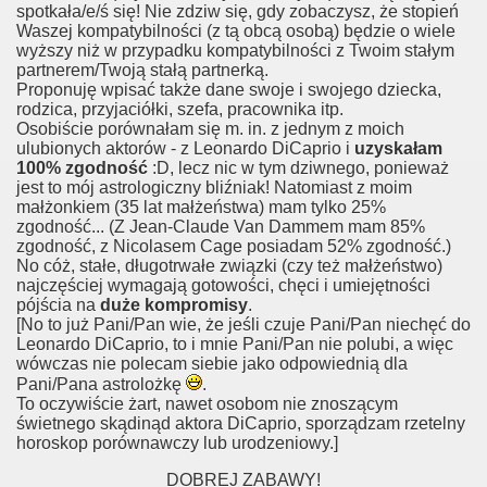
spotkała/e/ś się! Nie zdziw się, gdy zobaczysz, że stopień
Waszej kompatybilności (z tą obcą osobą) będzie o wiele
wyższy niż w przypadku kompatybilności z Twoim stałym
partnerem/Twoją stałą partnerką.
Proponuję wpisać także dane swoje i swojego dziecka,
rodzica, przyjaciółki, szefa, pracownika itp.
Osobiście porównałam się m. in. z jednym z moich
ulubionych aktorów - z Leonardo DiCaprio i
uzyskałam
100% zgodność
:D, lecz nic w tym dziwnego, ponieważ
jest to mój astrologiczny bliźniak! Natomiast z moim
małżonkiem (35 lat małżeństwa) mam tylko 25%
zgodność... (Z Jean-Claude Van Dammem mam 85%
zgodność, z Nicolasem Cage posiadam 52% zgodność.)
No cóż, stałe, długotrwałe związki (czy też małżeństwo)
najczęściej wymagają gotowości, chęci i umiejętności
pójścia na
duże
kompromisy
.
[No to już Pani/Pan wie, że jeśli czuje Pani/Pan niechęć do
Leonardo DiCaprio, to i mnie Pani/Pan nie polubi, a więc
wówczas nie polecam siebie jako odpowiednią dla
Pani/Pana astrolożkę
.
To oczywiście żart, nawet osobom nie znoszącym
świetnego skądinąd aktora DiCaprio, sporządzam rzetelny
horoskop porównawczy lub urodzeniowy.]
DOBREJ ZABAWY!