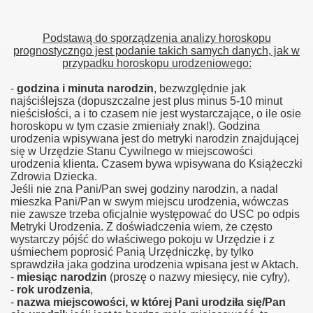
Podstawą do sporządzenia analizy horoskopu
prognostyczngo jest podanie takich samych danych, jak w
przypadku horoskopu urodzeniowego:
-
godzina i minuta narodzin
, bezwzględnie jak
najściślejsza (dopuszczalne jest plus minus 5-10 minut
nieścisłości, a i to czasem nie jest wystarczające, o ile osie
horoskopu w tym czasie zmieniały znak!). Godzina
urodzenia wpisywana jest do metryki narodzin znajdującej
się w Urzędzie Stanu Cywilnego w miejscowości
urodzenia klienta. Czasem bywa wpisywana do Książeczki
Zdrowia Dziecka.
Jeśli nie zna Pani/Pan swej godziny narodzin, a nadal
mieszka Pani/Pan w swym miejscu urodzenia, wówczas
nie zawsze trzeba oficjalnie występować do USC po odpis
Metryki Urodzenia. Z doświadczenia wiem, że często
wystarczy pójść do właściwego pokoju w Urzędzie i z
uśmiechem poprosić Panią Urzędniczkę, by tylko
sprawdziła jaka godzina urodzenia wpisana jest w Aktach.
-
miesiąc narodzin
(proszę o nazwy miesięcy, nie cyfry),
-
rok urodzenia
,
-
nazwa miejscowości, w której Pani urodziła się/Pan