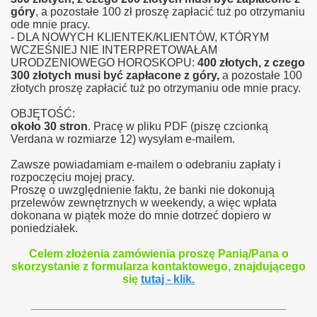
góry
, a pozostałe 100 zł proszę zapłacić tuż po otrzymaniu
ode mnie pracy.
- DLA NOWYCH KLIENTEK/KLIENTÓW, KTÓRYM
WCZEŚNIEJ NIE INTERPRETOWAŁAM
URODZENIOWEGO HOROSKOPU:
400 złotych,
z czego
300 złotych musi być zapłacone z góry,
a pozostałe 100
złotych proszę zapłacić tuż po otrzymaniu ode mnie pracy.
OBJĘTOŚĆ:
około 30 stron
. Pracę w pliku PDF (piszę czcionką
Verdana w rozmiarze 12) wysyłam e-mailem.
Zawsze powiadamiam e-mailem o odebraniu zapłaty i
rozpoczęciu mojej pracy.
Proszę o uwzględnienie faktu, że banki nie dokonują
przelewów zewnętrznych w weekendy, a więc wpłata
dokonana w piątek może do mnie dotrzeć dopiero w
poniedziałek.
Celem złożenia zamówienia proszę Panią/Pana o
skorzystanie z formularza kontaktowego, znajdującego
się
tutaj - klik.
________________________________________