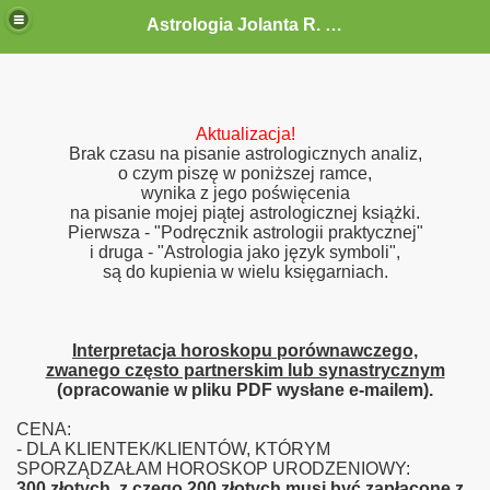
Astrologia Jolanta R. G.-Gołębiewska
Aktualizacja!
Brak czasu na pisanie astrologicznych analiz,
o czym piszę w poniższej ramce,
wynika z jego poświęcenia
na pisanie mojej piątej astrologicznej książki.
Pierwsza - "Podręcznik astrologii praktycznej"
i druga - "Astrologia jako język symboli",
są do kupienia w wielu księgarniach.
Interpretacja horoskopu porównawczego,
zwanego często partnerskim lub synastrycznym
(opracowanie w pliku PDF wysłane e-mailem).
CENA:
- DLA KLIENTEK/KLIENTÓW, KTÓRYM
SPORZĄDZAŁAM HOROSKOP URODZENIOWY:
300
złotych,
z czego 200 złotych musi być zapłacone z