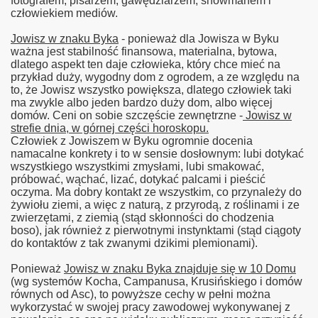
fotografem, pisarzem, gawędziarzem, showmanem i
człowiekiem mediów.
Jowisz w znaku Byka
- ponieważ dla Jowisza w Byku
ważna jest stabilność finansowa, materialna, bytowa,
dlatego aspekt ten daje człowieka, który chce mieć na
przykład duży, wygodny dom z ogrodem, a ze względu na
to, że Jowisz wszystko powiększa, dlatego człowiek taki
ma zwykle albo jeden bardzo duży dom, albo więcej
domów. Ceni on sobie szczęście zewnętrzne -
Jowisz w
strefie dnia, w górnej części horoskopu.
Człowiek z Jowiszem w Byku ogromnie docenia
namacalne konkrety i to w sensie dosłownym: lubi dotykać
wszystkiego wszystkimi zmysłami, lubi smakować,
próbować, wąchać, lizać, dotykać palcami i pieścić
oczyma. Ma dobry kontakt ze wszystkim, co przynależy do
żywiołu ziemi, a więc z naturą, z przyrodą, z roślinami i ze
zwierzętami, z ziemią (stąd skłonności do chodzenia
boso), jak również z pierwotnymi instynktami (stąd ciągoty
do kontaktów z tak zwanymi dzikimi plemionami).
Ponieważ
Jowisz w znaku Byka znajduje się w 10 Domu
(wg systemów Kocha, Campanusa, Krusińskiego i domów
równych od Asc), to powyższe cechy w pełni można
wykorzystać w swojej pracy zawodowej wykonywanej z