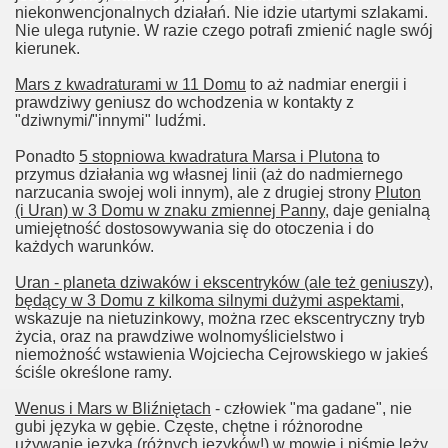
niekonwencjonalnych działań. Nie idzie utartymi szlakami.
Nie ulega rutynie. W razie czego potrafi zmienić nagle swój
kierunek.
Mars z kwadraturami w 11 Domu
to aż nadmiar energii i
prawdziwy geniusz do wchodzenia w kontakty z
"dziwnymi/"innymi" ludźmi.
Ponadto
5 stopniowa kwadratura Marsa i Plutona
to
przymus działania wg własnej linii (aż do nadmiernego
narzucania swojej woli innym), ale z drugiej strony
Pluton
(i Uran) w 3 Domu w znaku zmiennej Panny
, daje genialną
umiejętność dostosowywania się do otoczenia i do
każdych warunków.
Uran - planeta dziwaków i ekscentryków (ale też geniuszy),
będący w 3 Domu z kilkoma silnymi dużymi aspektami
,
wskazuje na nietuzinkowy, można rzec ekscentryczny tryb
życia, oraz na prawdziwe wolnomyślicielstwo i
niemożność wstawienia Wojciecha Cejrowskiego w jakieś
ściśle określone ramy.
Wenus i Mars w Bliźniętach
- człowiek "ma gadane", nie
gubi języka w gębie. Częste, chętne i różnorodne
używanie języka (różnych języków!) w mowie i piśmie leży