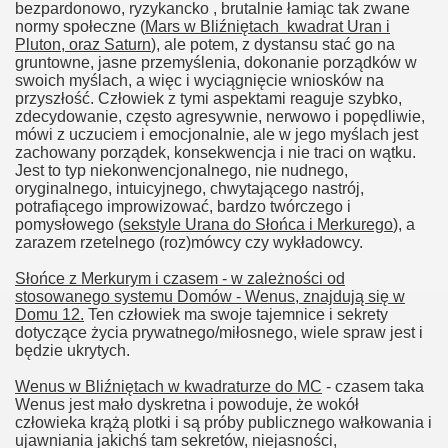
bezpardonowo, ryzykancko , brutalnie łamiąc tak zwane
normy społeczne (
Mars w Bliźniętach kwadrat Uran i
Pluton, oraz Saturn
), ale potem, z dystansu stać go na
gruntowne, jasne przemyślenia, dokonanie porządków w
swoich myślach, a więc i wyciągnięcie wniosków na
przyszłość. Człowiek z tymi aspektami reaguje szybko,
zdecydowanie, często agresywnie, nerwowo i popędliwie,
mówi z uczuciem i emocjonalnie, ale w jego myślach jest
zachowany porządek, konsekwencja i nie traci on wątku.
Jest to typ niekonwencjonalnego, nie nudnego,
oryginalnego, intuicyjnego, chwytającego nastrój,
potrafiącego improwizować, bardzo twórczego i
pomysłowego (
sekstyle Urana do Słońca i Merkurego
), a
zarazem rzetelnego (roz)mówcy czy wykładowcy.
Słońce z Merkurym i czasem - w zależności od
stosowanego systemu Domów - Wenus, znajdują się w
Domu 12.
Ten człowiek ma swoje tajemnice i sekrety
dotyczące życia prywatnego/miłosnego, wiele spraw jest i
będzie ukrytych.
Wenus w Bliźniętach w kwadraturze do MC
- czasem taka
Wenus jest mało dyskretna i powoduje, że wokół
człowieka krążą plotki i są próby publicznego wałkowania i
ujawniania jakichś tam sekretów, niejasności,