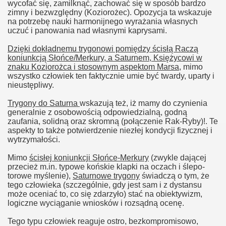
wycofać się, zamilknąć, zachować się w sposób bardzo
zimny i bezwzględny (Koziorożec). Opozycja ta wskazuje
na potrzebę nauki harmonijnego wyrażania własnych
uczuć i panowania nad własnymi kaprysami.
Dzięki dokładnemu trygonowi pomiędzy ścisłą Raczą
koniunkcją Słońce/Merkury, a Saturnem, Księżycowi w
znaku Koziorożca i stosownym aspektom Marsa
, mimo
wszystko człowiek ten faktycznie umie być twardy, uparty i
nieustępliwy.
Trygony do Saturna
wskazują też, iż mamy do czynienia
generalnie z osobowością odpowiedzialną, godną
zaufania, solidną oraz skromną (połączenie Rak-Ryby)!. Te
aspekty to także potwierdzenie niezłej kondycji fizycznej i
wytrzymałości.
Mimo
ścisłej koniunkcji Słońce-Merkury
(zwykle dającej
przecież m.in. typowe końskie klapki na oczach i ślepo-
torowe myślenie),
Saturnowe trygony
świadczą o tym, że
tego człowieka (szczególnie, gdy jest sam i z dystansu
może oceniać to, co się zdarzyło) stać na obiektywizm,
logiczne wyciąganie wniosków i rozsądną ocenę.
Tego typu człowiek reaguje ostro, bezkompromisowo,