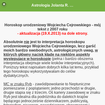
Astrologia Jolanta R. G.-Gołębiewska
Horoskop urodzeniowy Wojciecha Cejrowskiego - mój
tekst z 2007 roku
- aktualizacja (19.X.2013) na dole strony.
Absolutnie
nie
jest to interpretacja horoskopu
urodzeniowego Wojciecha Cejrowskiego, lecz garść
moich bardzo swobodnych, astrologicznych uwag,
w
których główny nacisk kładę na niektóre aspekty
występujące w horoskopie
(pełna i bardzo obszerna
interpretacja obejmuje wiele kroków interpretacyjnych).
Poniższy tekst napisałam dobrych kilka lat temu, przykład
tego horoskopu wykorzystywałam do celów
dydaktycznych.
MC w znaku Ryb
- zawód/powołanie to Neptuniczne
pomieszanie z poplątaniem; jedno przechodzi w drugie,
drugie stapia się z trzecim. Oś kariery zawodowej w znaku
Ryb jest idealna dla podróżnika do dalekich krajów
będącego jednocześnie dziennikarzem, publicystą,