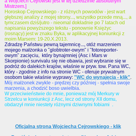
a Wojciech Cejrowski jest w tej dziedzinie absolutnym
Mistrzem.]
Horoskop Cejrowskiego - z różnych powodów - jest wart
głębszej analizy z mojej strony..., wszystko przede mną..., a
tymczasem dziś/jutro - nieomal dokładnie po 7 latach od
napisania powyższego tekstu - ponownie Księżyc
(rosnący) jest w znaku Byka, w aplikacyjnej koniunkcji z
moim Marsem: 19-20.X.2013.
Zdradzę Państwu pewną tajemnicę..., otóż marzeniem
mojego małżonka o "globtroter-owym" i "fotoreporter-
owym" zacięciu, który bynajmniej (Asc i Mars w
Skorpionie) survivalu się nie obawia, jest wybranie się w
podróż do dalekich krajów, właśnie w pryw. tow. Pana WC,
który - zgodnie z info na stronie WC - oferuje prywatnym
osobom takie właśnie wyprawy:
"WC do wynajęcia - klik"
.
Mój małżonek zwykle - prędzej czy później - spełnia swoje
marzenia, a chodzić boso uwielbia.
W przeciwieństwie do mnie, ponieważ mój Merkury w
Strzelcu w koniunkcji z Asc, lecz od strony XII domu,
obdarzył mnie niestety różnymi dziwnymi fobiami
.
Oficjalna strona Wojciecha Cejrowskiego - klik