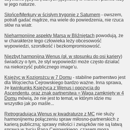
w jego naturze.
Słońce/Merkury w ścisłym trygonie z Saturnem
- owszem,
potrafi gadać mądrze, ma wiele do powiedzenia, nie rzuca
słów na wiatr.
Nieharmonijne aspekty Marsa w Bliźniętach
powodują, że
w charakterze tego człowieka leży obcesowość
wypowiedzi, szorstkość i bezkompromisowość.
Niezbyt harmonijna Wenus (gł. w stosunku do osi kariery)
świadczy o tym, że styl wypowiedzi może często działać
na niekorzyść publicznego image'u.
Księżyc w Koziorożcu w 7 Domu
- stabilne partnerstwo jest
dla Wojciecha Cejrowskiego bardzo ważne. Inna sprawa,
że
kwinkunks Księżyca z Wenus i opozycja do
Ascendentu, oraz znak partnerstwa = Waga zamknięty w 4
Domu
mówią, że nie jest to temat, w którym idzie mu
wszystko jak po maśle...
Retrogradująca Wenus w kwadraturze z MC
nie służy
harmonijnemu połączeniu spraw miłosno-partnerskich z
karierą publiczną; sprawy miłości i związków nie są łatwą
sprawą w życiu Pana Cejrowskiego, czasem mogą