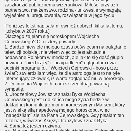
zaszkodzić publicznemu wizerunkowi. Miłość, przyjaźń,
partnerstwo, małżeństwo, rodzina - te kwestie wymagają
wyjaśnienia, uregulowania, rozwiązania w jego życiu.
[Poniźszy tekst napisałam również dobrych kilka lat temu,
...chyba w 2007 roku.]
Dlaczego zajęłam się horoskopem Wojciecha
Cejrowskiego? Oto cztery powody.
1. Bardzo niewiele mojego czasu poświęcam na oglądanie
telewizji polskiej, nie wiem więc co jest aktualnie
podawane Polakom w mediach, ale jak to się dość głupio
powiada: "niechcący" i "przypadkiem" oglądałam dwa
odcinki programu p.t. "Wojciech Cejrowski - boso przez
świat"; stwierdziłam więc, że dla astrologa jest to na tyle
interesujący człowiek, iż warto zaglądnąć mu w horoskop.
2. Do imienia Wojciech mam szczególną prywatną
sympatię.
3. Urodzeniowy Jowisz w znaku Byka Wojciecha
Cejrowskiego jest i do końca mego życia będzie w
dokładnej koniunkcji z moim progresywnym Marsem, który
jest wielką siłą napędową mojego horoskopu, więc
"napędziłam" się na Pana Cejrowskiego. Gdy pisałam ten
rozdział, wówczas Księżyc tranzytował znak Byka.
4. Sama też jestem dziwna.