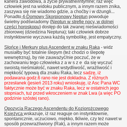
kariera zawodowa, a życie prywatne/intymne; raz więc
człowiek jest na widoku publicznym, a innym razem znika,
zaszywa się nie wiadomo gdzie, a choćby i w dżungli...
Ponadto
4-Domowy Skorpionowy Neptun
powoduje
świetny podświadomy (
Neptun w strefie nocy, w dolnej
części horoskopu
) dostęp do tak zwanej nieświadomości
zbiorowej (dziedzina Neptuna); taki człowiek dobrze
instynktownie wyczuwa każdą symbolikę, jest empatyczny.
Słońce i Merkury plus Ascendent w znaku Raka
- widz
musiałby być totalnie ślepym (też chodzi o ślepotę
wewnętrzną), by nie zauważyć/nie poczuć, że w
zachowaniu tego człowieka z a w s z e da się wyczuć
swoistą nieśmiałość, nawet wstydliwość, wrażliwość i
miękkość typową dla znaku Raka, lecz
sadzę, iż
podawana godz.6 rano nie jest dokładna. Z różnych
przesłanek (jesień 2013 roku) wnioskuję, iż Asc Pana WC
faktycznie może być w znaku Raka, lecz w ostatnich jego
stopniach, tuż przed wkroczeniem w znak Lwa (a więc PO
godzinie szóstej rano).
Opozycja Raczego Ascendentu do Koziorożcowego
Księżyca
wskazuje, iż raz reaguje on instynktownie,
spontanicznie, uczuciowo, miękko, tkliwie, czy też nawet w
sposób przewrażliwiony (Rak), a innym razem może