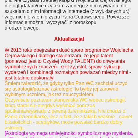
p.s. Nie czytałam żadnej książki Wojciecha Cejrowskiego,
nie oglądałam/nie czytałam żadnego z nim wywiadu, nie
szukałam o nim informacji w Internecie (z wyj. danych ur.),
więc nic nie wiem o życiu Pana Cejrowskiego. Powyższe
informacje można "wyczytać" z horoskopu
urodzeniowego.
Aktualizacja!
W 2013 roku obejrzałam dość sporo programów Wojciecha
Cejrowskiego i dlatego stwierdzam, że jego talent
(ponieważ jest to Czystej Wody TALENT) do chwytania
symbolicznych znaczeń - rzeczy, istot, spraw, sytuacji,
wydarzeń i kombinacji rozmaitych powiązań miedzy nimi -
jest totalnie doskonały!
Śmiem twierdzić, że gdyby tylko Pan WC zechciał uczyć
się astrologii/poznać astrologię, to byłby jej zarówno
wybitnym uczniem, jak też nauczycielem.
Oczywiście poznałam stanowisko WC wobec astrologii,
którą starał się niegdyś wyśmiać podczas
spotkania/wywiadu z pewną dziennikarką. Nie chodzi o
Panią dziennikarkę, lecz o fakt, że z takich właśnie - nawet
b.katolickich - sceptyków, może powstać bardzo dobry
astrolog.
[Astrologia wymaga umiejętności symbolicznego myślenia,