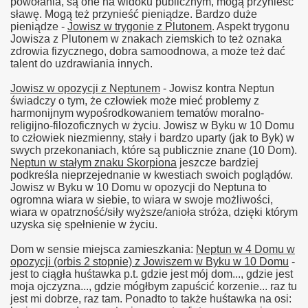
powołania, są one na widoku publicznym, mogą przynieść
sławę. Mogą też przynieść pieniądze. Bardzo duże
pieniądze -
Jowisz w trygonie z Plutonem
. Aspekt trygonu
Jowisza z Plutonem w znakach ziemskich to też oznaka
zdrowia fizycznego, dobra samoodnowa, a może też dać
talent do uzdrawiania innych.
Jowisz w opozycji z Neptunem
- Jowisz kontra Neptun
świadczy o tym, że człowiek może mieć problemy z
harmonijnym wypośrodkowaniem tematów moralno-
religijno-filozoficznych w życiu. Jowisz w Byku w 10 Domu
to człowiek niezmienny, stały i bardzo uparty (jak to Byk) w
swych przekonaniach, które są publicznie znane (10 Dom).
Neptun w stałym znaku Skorpiona
jeszcze bardziej
podkreśla nieprzejednanie w kwestiach swoich poglądów.
Jowisz w Byku w 10 Domu w opozycji do Neptuna to
ogromna wiara w siebie, to wiara w swoje możliwości,
wiara w opatrzność/siły wyższe/anioła stróża, dzięki którym
uzyska się spełnienie w życiu.
Dom w sensie miejsca zamieszkania:
Neptun w 4 Domu w
opozycji (orbis 2 stopnie) z Jowiszem w Byku w 10 Domu
-
jest to ciągła huśtawka p.t. gdzie jest mój dom..., gdzie jest
moja ojczyzna..., gdzie mógłbym zapuścić korzenie... raz tu
jest mi dobrze, raz tam. Ponadto to także huśtawka na osi: