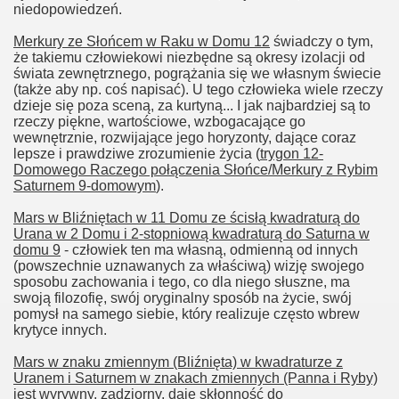
niedopowiedzeń.
Merkury ze Słońcem w Raku w Domu 12
świadczy o tym,
że takiemu człowiekowi niezbędne są okresy izolacji od
świata zewnętrznego, pogrążania się we własnym świecie
(także aby np. coś napisać). U tego człowieka wiele rzeczy
dzieje się poza sceną, za kurtyną... I jak najbardziej są to
rzeczy piękne, wartościowe, wzbogacające go
wewnętrznie, rozwijające jego horyzonty, dające coraz
lepsze i prawdziwe zrozumienie życia (
trygon 12-
Domowego Raczego połączenia Słońce/Merkury z Rybim
Saturnem 9-domowym
).
Mars w Bliźniętach w 11 Domu ze ścisłą kwadraturą do
Urana w 2 Domu i 2-stopniową kwadraturą do Saturna w
domu 9
- człowiek ten ma własną, odmienną od innych
(powszechnie uznawanych za właściwą) wizję swojego
sposobu zachowania i tego, co dla niego słuszne, ma
swoją filozofię, swój oryginalny sposób na życie, swój
pomysł na samego siebie, który realizuje często wbrew
krytyce innych.
Mars w znaku zmiennym (Bliźnięta) w kwadraturze z
Uranem i Saturnem w znakach zmiennych (Panna i Ryby)
jest wyrywny, zadziorny, daje skłonność do