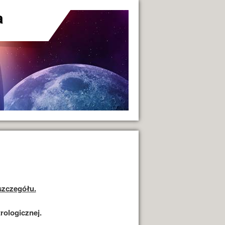
a
szczegółu.
rologicznej.