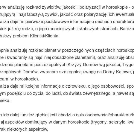
erw analizuję rozkład żywiołów, jakości i polaryzacji w horoskopie -
ujący/ą i najsłabszy/ą żywioł, jakość oraz polaryzację, ich ewentualn
aliza daje mi pierwsze podstawowe informacje o cechach charakteru
iek już się rodzi), o jego mocniejszych i słabszych stronach. Bardzo
niczy problem Klientki/Klienta.
pnie analizuję rozkład planet w poszczególnych częściach horosko
le i kwadranty są najsilniej obsadzone planetami), oraz analizuję o
adzenie planetami poszczególnych Krzyży Domów wg jakości, Tryg
czególnych Domów, zwracam szczególną uwagę na Domy Kątowe, p
cami w horoskopie).
aliza daje mi kolejne informacje o człowieku, o jego osobowości, sp
ym podejściu do życia, do ludzi, do świata zewnętrznego, a nawet są
ieka.
 idę dalej tudzież głębiej jeśli chodzi o opis osobowości/charakteru/l
zaj aspektów dominujący w danym horoskopie (trygony, sekstyle, kwa
rak niektórych aspektów,