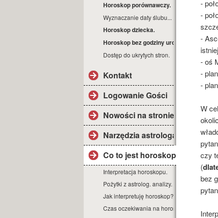
- poł
Horoskop porównawczy.
- poł
Wyznaczanie daty ślubu...
szcz
Horoskop dziecka.
- Asc
Horoskop bez godziny urodz.
istnie
Dostęp do ukrytych stron.
- oś 
- pla
Kontakt
- pla
Logowanie Gości
W cel
Nowości na stronie.
okoli
władc
Narzędzia astrologa
pytan
Co to jest horoskop?
czy t
(
dlat
Interpretacja horoskopu.
bez g
Pożytki z astrolog. analizy.
pytan
Jak interpretuję horoskop?
Czas oczekiwania na horoskop.
Inter