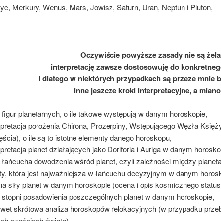
yc, Merkury, Wenus, Mars, Jowisz, Saturn, Uran, Neptun i Pluton,
Oczywiście powyższe zasady nie są żela
interpretację zawsze dostosowuję do konkretne
i dlatego w niektórych przypadkach są przeze mnie
inne jeszcze kroki interpretacyjne, a miano
s figur planetarnych, o ile takowe występują w danym horoskopie,
erpretacja położenia Chirona, Prozerpiny, Wstępującego Węzła Księż
ścia), o ile są to istotne elementy danego horoskopu,
erpretacja planet działających jako Doriforia i Auriga w danym horosko
s łańcucha dowodzenia wśród planet, czyli zależności między plane
ty, która jest najważniejsza w łańcuchu decyzyjnym w danym horosk
na siły planet w danym horoskopie (ocena i opis kosmicznego status
s stopni posadowienia poszczególnych planet w danym horoskopie,
awet skrótowa analiza horoskopów relokacyjnych (w przypadku przeb
ch częściach świata).