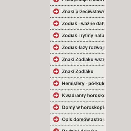
Znaki przeciwstawne.
Zodiak - ważne daty.
Zodiak i rytmy natury.
Zodiak-fazy rozwoju.
Znaki Zodiaku-wstęp.
Znaki Zodiaku
Hemisfery - półkule.
Kwadranty horoskopu.
Domy w horoskopie.
Opis domów astrolog.