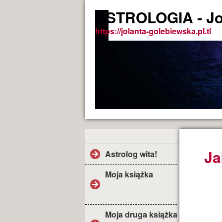
ASTROLOGIA - Jo
https://jolanta-golebiewska.pl.tl
Ja
Astrolog wita!
Moja książka
Moja druga książka