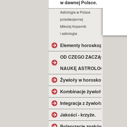
w dawnej Polsce.
Astrologia w Polsce
przedwojennej
Mikołaj Kopernik
i astrologia
Elementy horoskopu.
OD CZEGO ZACZĄĆ
NAUKĘ ASTROLOGII?
Żywioły w horoskopie.
Kombinacje żywiołów.
Integracja z żywiołami.
Jakości - krzyże.
Polaryzacje znaków.