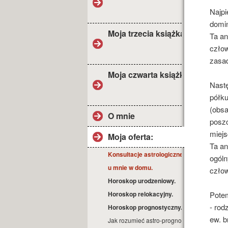
Najpi
domin
Moja trzecia książka
Ta an
człow
zasad
Moja czwarta książka
Nastę
półku
(obs
O mnie
posz
miejs
Moja oferta:
Ta an
Konsultacje astrologiczne
ogóln
u mnie w domu.
człow
Horoskop urodzeniowy.
Horoskop relokacyjny.
Potem
- rod
Horoskop prognostyczny.
ew. b
Jak rozumieć astro-prognozę?