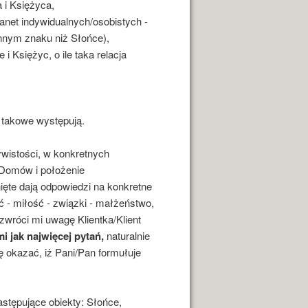
 i Księżyca,
anet indywidualnych/osobistych -
nnym znaku niż Słońce),
i Księżyc, o ile taka relacja
e takowe występują.
ywistości, w konkretnych
 Domów i położenie
ęte dają odpowiedzi na konkretne
 - miłość - związki - małżeństwo,
 zwróci mi uwagę Klientka/Klient
 jak najwięcej pytań,
naturalnie
 okazać, iż Pani/Pan formułuje
stępujące obiekty: Słońce,