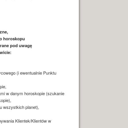
zne,
go horoskopu
 brane pod uwagę
wicie:
ycowego (i ewentualnie Punktu
pie,
tami w danym horoskopie (szukanie
opie),
u wszystkich planet),
ywania Klientek/Klientów w