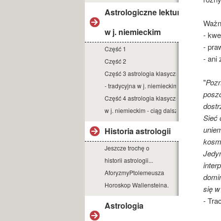
Astrologiczne lektury
Ważn
w j. niemieckim
- kwe
- pr
Część 1
- ani
Część 2
Część 3 astrologia klasyczna
"
Pozn
- tradycyjna w j. niemieckim
poszc
Część 4 astrologia klasyczna
dostr
w j. niemieckim - ciąg dalszy
Sieć 
uniem
Historia astrologii
kosm
Jeszcze trochę o
Jedyn
historii astrologii...
inter
AforyzmyPtolemeusza
domin
Horoskop Wallensteina.
się w
- Tra
Astrologia