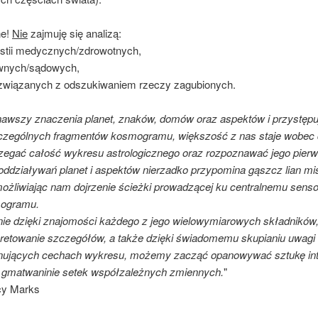
e!
Nie
zajmuję się analizą:
stii medycznych/zdrowotnych,
awnych/sądowych,
 związanych z odszukiwaniem rzeczy zagubionych.
awszy znaczenia planet, znaków, domów oraz aspektów i przystępu
zególnych fragmentów kosmogramu, większość z nas staje wobec d
zegać całość wykresu astrologicznego oraz rozpoznawać jego pier
oddziaływań planet i aspektów nierzadko przypomina gąszcz lian mis
ożliwiając nam dojrzenie ścieżki prowadzącej ku centralnemu senso
ogramu.
ie dzięki znajomości każdego z jego wielowymiarowych składników
pretowanie szczegółów, a także dzięki świadomemu skupianiu uwagi n
ujących cechach wykresu, możemy zacząć opanowywać sztukę interp
 gmatwaninie setek współzależnych zmiennych.
"
cy Marks