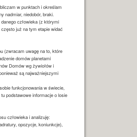
 obliczam w punktach i określam
y nadmiar, niedobór, braki.
 danego człowieka (z którymi
 często już na tym etapie widać
pu (zwracam uwagę na to, które
bsadzenie domów planetami
onów Domów wg żywiołów i
onieważ są najważniejszymi
osobie funkcjonowania w świecie,
 tu podstawowe informacje o losie
osu człowieka i analizuję:
dratury, opozycje, koniunkcje),