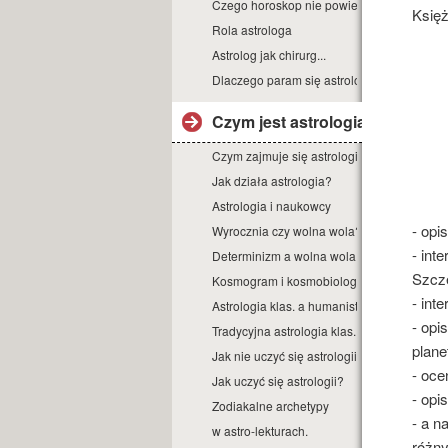
Czego horoskop nie powie?
Księż
Rola astrologa
Astrolog jak chirurg...
Dlaczego param się astrologią?
Czym jest astrologia?
Czym zajmuje się astrologia?
Jak działa astrologia?
Astrologia i naukowcy
- opi
Wyrocznia czy wolna wola?
- int
Determinizm a wolna wola.
Szczę
Kosmogram i kosmobiologia.
- int
Astrologia klas. a humanist.
- opi
Tradycyjna astrologia klas.
plane
Jak nie uczyć się astrologii.
- oce
Jak uczyć się astrologii?
- opi
Zodiakalne archetypy
- a n
w astro-lekturach.
różny