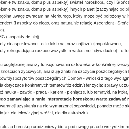
ożenie (w znaku, domu plus aspekty) świateł horoskopu, czyli Słońca
ożenie (w znaku, domu plus aspekty) innych planet (zaczynając od pl
ególną uwagę zwracam na Merkurego, który może być położony w i
endent (i aspekty do niego, oraz naturalnie relację Ascendent - Słońce 
je),
MC (i aspekty do niej),
nety nieaspektowane - o ile takie są, oraz najliczniej aspektowane,
nety retrogradujące (przede wszystkim wsteczne indywidualne) - o il
u pogłębionej analizy funkcjonowania człowieka w konkretnej rzecz
cznościach życiowych, analizuję znaki na szczycie poszczególnych
ów/dyspozytorów poszczególnych Domów - wnioski z tego wyciągni
ia dotyczące konkretnych tematów/dziedzin/sfer życia: sprawy uczuć
eż nauka - zawód - praca - kariera - pieniądze, lub tematyki, na którą
ego zamawiając u mnie interpretację horoskopu warto zadawać mi
warancji uzyskania na nie wymarzonej odpowiedzi, ponadto może się
ia jak dla telewizyjnej wróżki, nie dla astrolożki).
pretując horoskop urodzeniowy biorę pod uwagę przede wszystkim na