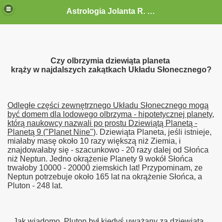
Astrologia Jolanta R. G.-Gołębiewska
Czy olbrzymia dziewiąta planeta
krąży w najdalszych zakątkach Układu Słonecznego?
Odległe części zewnętrznego Układu Słonecznego mogą
być domem dla lodowego olbrzyma - hipotetycznej planety,
którą naukowcy nazwali po prostu Dziewiątą Planetą -
Planetą 9 ("Planet Nine")
. Dziewiąta Planeta, jeśli istnieje,
miałaby masę około 10 razy większą niż Ziemia, i
znajdowałaby się - szacunkowo - 20 razy dalej od Słońca
niż Neptun. Jedno okrążenie Planety 9 wokół Słońca
trwałoby 10000 - 20000 ziemskich lat! Przypominam, ze
Neptun potrzebuje około 165 lat na okrążenie Słońca, a
Pluton - 248 lat.
Jak wiadomo, Pluton był kiedyś uważany za dziewiątą