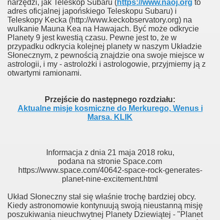
narzędzi, jak Teleskop Subaru (
https://www.naoj.org
to
adres oficjalnej japońskiego Teleskopu Subaru) i
Teleskopy Kecka (http://www.keckobservatory.org) na
wulkanie Mauna Kea na Hawajach. Być może odkrycie
Planety 9 jest kwestią czasu. Pewne jest to, że w
przypadku odkrycia kolejnej planety w naszym Układzie
Słonecznym, z pewnością znajdzie ona swoje miejsce w
astrologii, i my - astrolożki i astrologowie, przyjmiemy ją z
otwartymi ramionami.
Przejście do następnego rozdziału:
Aktualne misje kosmiczne do Merkurego, Wenus i
Marsa. KLIK
Informacja z dnia 21 maja 2018 roku,
podana na stronie Space.com
https://www.space.com/40642-space-rock-generates-
planet-nine-excitement.html
Układ Słoneczny stał się właśnie trochę bardziej obcy.
Kiedy astronomowie kontynuują swoją nieustanną misję
poszukiwania nieuchwytnej Planety Dziewiątej - "Planet