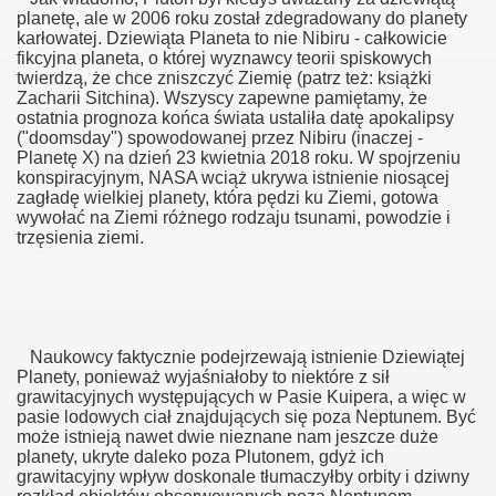
planetę, ale w 2006 roku został zdegradowany do planety
karłowatej. Dziewiąta Planeta to nie Nibiru - całkowicie
fikcyjna planeta, o której wyznawcy teorii spiskowych
twierdzą, że chce zniszczyć Ziemię (patrz też: książki
Zacharii Sitchina). Wszyscy zapewne pamiętamy, że
ostatnia prognoza końca świata ustaliła datę apokalipsy
("doomsday") spowodowanej przez Nibiru (inaczej -
Planetę X) na dzień 23 kwietnia 2018 roku. W spojrzeniu
konspiracyjnym, NASA wciąż ukrywa istnienie niosącej
zagładę wielkiej planety, która pędzi ku Ziemi, gotowa
wywołać na Ziemi różnego rodzaju tsunami, powodzie i
trzęsienia ziemi.
Naukowcy faktycznie podejrzewają istnienie Dziewiątej
Planety, ponieważ wyjaśniałoby to niektóre z sił
grawitacyjnych występujących w Pasie Kuipera, a więc w
pasie lodowych ciał znajdujących się poza Neptunem. Być
może istnieją nawet dwie nieznane nam jeszcze duże
planety, ukryte daleko poza Plutonem, gdyż ich
grawitacyjny wpływ doskonale tłumaczyłby orbity i dziwny