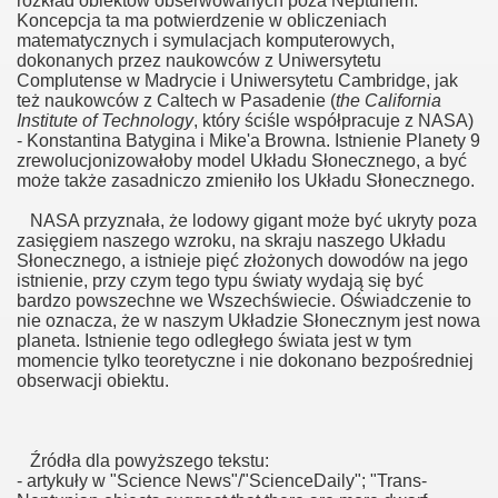
rozkład obiektów obserwowanych poza Neptunem.
Koncepcja ta ma potwierdzenie w obliczeniach
matematycznych i symulacjach komputerowych,
dokonanych przez naukowców z Uniwersytetu
Complutense w Madrycie i Uniwersytetu Cambridge, jak
też naukowców z Caltech w Pasadenie (
the California
Institute of Technology
, który ściśle współpracuje z NASA)
- Konstantina Batygina i Mike'a Browna. Istnienie Planety 9
zrewolucjonizowałoby model Układu Słonecznego, a być
może także zasadniczo zmieniło los Układu Słonecznego.
NASA przyznała, że lodowy gigant może być ukryty poza
zasięgiem naszego wzroku, na skraju naszego Układu
Słonecznego, a istnieje pięć złożonych dowodów na jego
istnienie, przy czym tego typu światy wydają się być
bardzo powszechne we Wszechświecie. Oświadczenie to
nie oznacza, że w naszym Układzie Słonecznym jest nowa
planeta. Istnienie tego odległego świata jest w tym
momencie tylko teoretyczne i nie dokonano bezpośredniej
obserwacji obiektu.
Źródła dla powyższego tekstu:
- artykuły w "Science News"/"ScienceDaily"; "Trans-