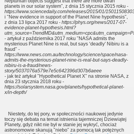
Neptunian objects suggest that there are more dwarf
planets in our solar system", z dnia 15 stycznia 2015 roku -
https://www.sciencedaily.com/releases/2015/01/1501150830
i "New evidence in support of the Planet Nine hypothesis",
z dnia 13 lipca 2017 roku -
https://phys.org/news/2017-07-
evidence-planet-hypothesis.html?
utm_source=TrendMD&utm_medium=cpc&utm_campaign=P
- artykuł z października 2017 roku "NASA admits the
mysterious Planet Nine is real, but says ‘deadly’ Nibiru is a
fraud" -
https://www.news.com.au/technology/science/space/nasa-
admits-the-mysterious-planet-nine-is-real-but-says-deadly-
nibiru-is-a-fraud/news-
story/5037076a579e7e5c642396d307b6aeee
- jak też artykuł "Hypothetical Planet X" na stronie NASA, z
dnia 23 stycznia 2018 roku -
https://solarsystem.nasa.gov/planets/hypothetical-planet-
x/in-depth/
Niestety, do tej pory, w społeczności naukowej jedynie
toczy się debata na temat istnienia tajemniczej Dziewiątej
Planety, gdyż nikt nie był w stanie jej wykryć, chociaż
astronomowie skanują "niebo" za pomocą tak potężnych