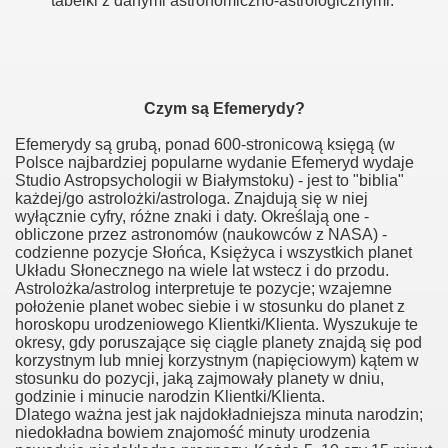
tabelki z danymi astronomiczno-astrologicznymi.
Czym są Efemerydy?
Efemerydy są grubą, ponad 600-stronicową księgą (w
Polsce najbardziej popularne wydanie Efemeryd wydaje
Studio Astropsychologii w Białymstoku) - jest to "biblia"
każdej/go astrolożki/astrologa. Znajdują się w niej
wyłącznie cyfry, różne znaki i daty. Określają one -
obliczone przez astronomów (naukowców z NASA) -
codzienne pozycje Słońca, Księżyca i wszystkich planet
Układu Słonecznego na wiele lat wstecz i do przodu.
Astrolożka/astrolog interpretuje te pozycje; wzajemne
położenie planet wobec siebie i w stosunku do planet z
horoskopu urodzeniowego Klientki/Klienta. Wyszukuje te
okresy, gdy poruszające się ciągle planety znajdą się pod
korzystnym lub mniej korzystnym (napięciowym) kątem w
stosunku do pozycji, jaką zajmowały planety w dniu,
godzinie i minucie narodzin Klientki/Klienta.
Dlatego ważna jest jak najdokładniejsza minuta narodzin;
niedokładna bowiem znajomość minuty urodzenia