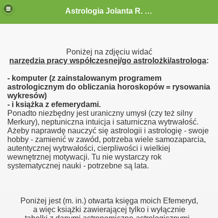
Astrologia Jolanta R. G.-Gołębiewska
Poniżej na zdjęciu widać
narzędzia pracy współczesnej/go astrolożki/astrologa
:
- komputer (z zainstalowanym programem
astrologicznym do obliczania horoskopów = rysowania
wykresów)
- i książka z efemerydami.
Ponadto niezbędny jest uraniczny umysł (czy też silny
Merkury), neptuniczna intuicja i saturniczna wytrwałość.
Ażeby naprawdę nauczyć się astrologii i astrologię - swoje
hobby - zamienić w zawód, potrzeba wiele samozaparcia,
autentycznej wytrwałości, cierpliwości i wielkiej
wewnętrznej motywacji. Tu nie wystarczy rok
systematycznej nauki - potrzebne są lata.
Poniżej jest (m. in.) otwarta księga moich Efemeryd,
a więc książki zawierającej tylko i wyłącznie