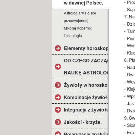
- Pro
w dawnej Polsce.
- Su
Astrologia w Polsce
7. Na
przedwojennej
- Dzi
Mikołaj Kopernik
- Tam
i astrologia
- Pie
- War
Elementy horoskopu.
- Klu
8. Pl
OD CZEGO ZACZĄĆ
- Na
NAUKĘ ASTROLOGII?
- Dw
- We
Żywioły w horoskopie.
- Kle
- Wp
Kombinacje żywiołów.
- Ja
Integracja z żywiołami.
- Dys
9. Św
Jakości - krzyże.
- Sios
- Era
Polaryzacje znaków.