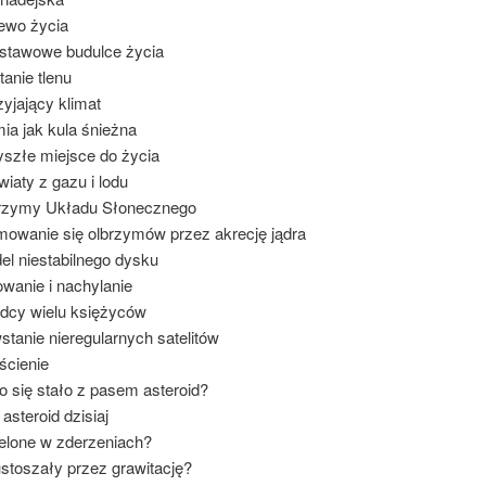
ewo życia
stawowe budulce życia
tanie tlenu
zyjający klimat
mia jak kula śnieżna
yszłe miejsce do życia
wiaty z gazu i lodu
brzymy Układu Słonecznego
mowanie się olbrzymów przez akrecję jądra
el niestabilnego dysku
owanie i nachylanie
dcy wielu księżyców
stanie nieregularnych satelitów
rścienie
o się stało z pasem asteroid?
 asteroid dzisiaj
elone w zderzeniach?
stoszały przez grawitację?