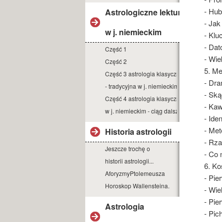
- Hub
Astrologiczne lektury
- Jak
w j. niemieckim
- Klu
- Dat
Część 1
- Wi
Część 2
5. Me
Część 3 astrologia klasyczna
- Dra
- tradycyjna w j. niemieckim
- Sk
Część 4 astrologia klasyczna
- Kaw
w j. niemieckim - ciąg dalszy
- Ide
- Met
Historia astrologii
- Rza
Jeszcze trochę o
- Co
historii astrologii...
6. K
AforyzmyPtolemeusza
- Pie
Horoskop Wallensteina.
- Wie
- Pie
Astrologia
- Pic