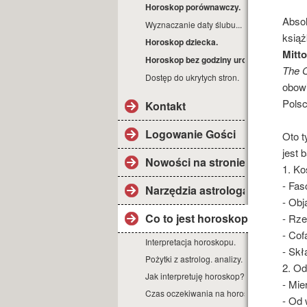
Horoskop porównawczy.
Absol
Wyznaczanie daty ślubu...
książ
Horoskop dziecka.
Mitt
Horoskop bez godziny urodz.
The O
Dostęp do ukrytych stron.
obowi
Polsc
Kontakt
Logowanie Gości
Oto t
jest 
Nowości na stronie.
1. Ko
- Fas
Narzędzia astrologa
- Obj
Co to jest horoskop?
- Rze
- Cof
Interpretacja horoskopu.
- Skł
Pożytki z astrolog. analizy.
2. O
Jak interpretuję horoskop?
- Mie
Czas oczekiwania na horoskop.
- Od 