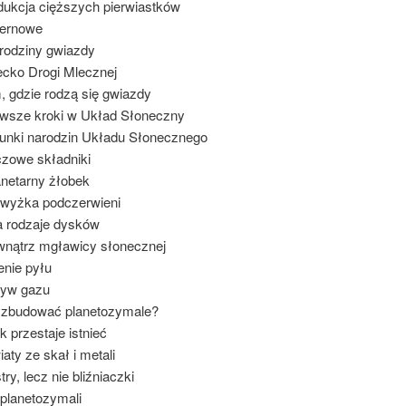
dukcja cięższych pierwiastków
pernowe
rodziny gwiazdy
ecko Drogi Mlecznej
, gdzie rodzą się gwiazdy
rwsze kroki w Układ Słoneczny
unki narodzin Układu Słonecznego
czowe składniki
anetarny żłobek
dwyżka podczerwieni
a rodzaje dysków
wnątrz mgławicy słonecznej
jenie pyłu
ływ gazu
k zbudować planetozymale?
k przestaje istnieć
iaty ze skał i metali
try, lecz nie bliźniaczki
 planetozymali