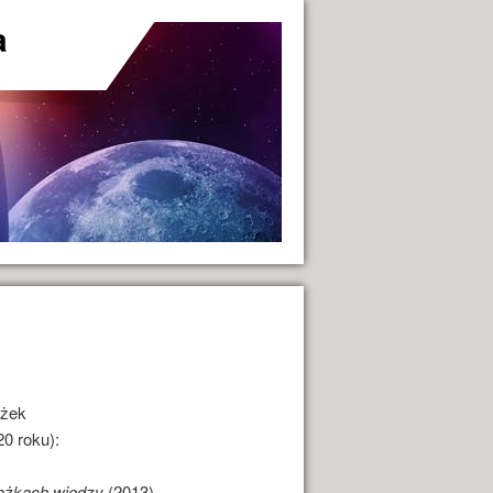
a
żek
0 roku):
eżkach wiedzy
(2013)