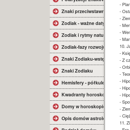
- Pla
Znaki przeciwstawne.
- Ost
- Zie
Zodiak - ważne daty.
- Mer
- We
Zodiak i rytmy natury.
- Mar
10. 
Zodiak-fazy rozwoju.
- Ksi
Znaki Zodiaku-wstęp.
- Z c
- Orb
Znaki Zodiaku
- Teo
- Hip
Hemisfery - półkule.
- Hip
Kwadranty horoskopu.
- Hip
- Spo
Domy w horoskopie.
- Zie
- Ci
Opis domów astrolog.
11. Z
- Era