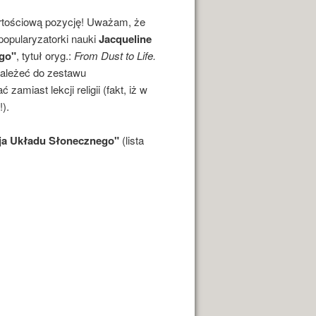
rtościową pozycję! Uważam, że
popularyzatorki nauki
Jacqueline
ego"
, tytuł oryg.:
From Dust to Life.
ależeć do zestawu
amiast lekcji religii (fakt, iż w
!).
cja Układu Słonecznego"
(lista