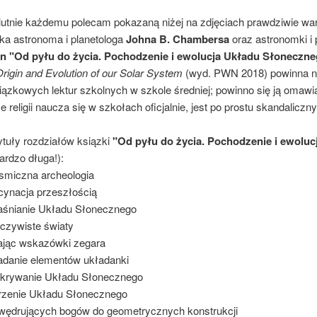
utnie każdemu polecam pokazaną niżej na zdjęciach prawdziwie wa
ka astronoma i planetologa
Johna B. Chambersa
oraz astronomki i 
on "Od pyłu do życia. Pochodzenie i ewolucja Układu Słoneczn
rigin and Evolution of our Solar System
(wyd. PWN 2018) powinna n
ązkowych lektur szkolnych w szkole średniej; powinno się ją omawiać z
e religii naucza się w szkołach oficjalnie, jest po prostu skandaliczny
ytuły rozdziałów ksiązki
"Od pyłu do życia. Pochodzenie i ewolu
bardzo długa!):
smiczna archeologia
cynacja przeszłością
aśnianie Układu Słonecznego
czywiste światy
ając wskazówki zegara
adanie elementów układanki
dkrywanie Układu Słonecznego
rzenie Układu Słonecznego
wędrujących bogów do geometrycznych konstrukcji