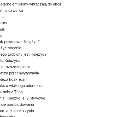
netarne embriony wkraczają do akcji
atnia czwórka
mia
kury
nus
s
Jak powstawał Księżyc?
ężyc obecnie
zego zrobiony jest Księżyc?
ita Księżyca
ria rozszczepienia
oteza przechwytywania
oteza koakrecji
oteza wielkiego uderzenia
tkanie z Theą
mia, Księżyc, siły pływowe
ężkie bombardowania
iemia, kolebka życia
 hadejska