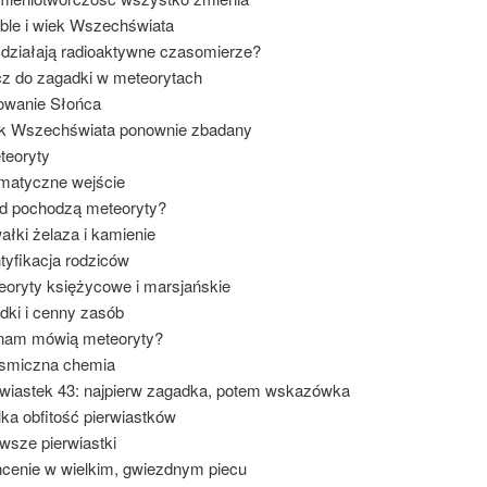
ble i wiek Wszechświata
 działają radioaktywne czasomierze?
cz do zagadki w meteorytach
owanie Słońca
ek Wszechświata ponownie zbadany
teoryty
matyczne wejście
ąd pochodzą meteoryty?
ałki żelaza i kamienie
ntyfikacja rodziców
eoryty księżycowe i marsjańskie
dki i cenny zasób
 nam mówią meteoryty?
osmiczna chemia
rwiastek 43: najpierw zagadka, potem wskazówka
lka obfitość pierwiastków
rwsze pierwiastki
hcenie w wielkim, gwiezdnym piecu