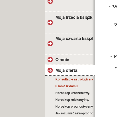
- "
Od
Moja trzecia książka
- "
Z
Moja czwarta książka
-
- "
P
O mnie
- "
Moja oferta:
Konsultacje astrologiczne
u mnie w domu.
Horoskop urodzeniowy.
Horoskop relokacyjny.
Horoskop prognostyczny.
Jak rozumieć astro-prognozę?