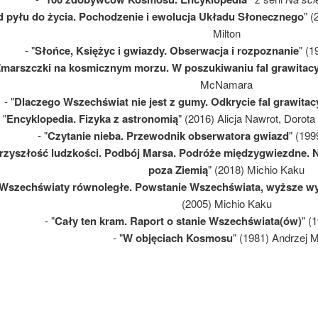
 pyłu do życia. Pochodzenie i ewolucja Układu Słonecznego
" 
Milton
- "
Słońce, Księżyc i gwiazdy. Obserwacja i rozpoznanie
" (1
marszczki na kosmicznym morzu. W poszukiwaniu fal grawitac
McNamara
- "
Dlaczego Wszechświat nie jest z gumy. Odkrycie fal grawitac
 "
Encyklopedia. Fizyka z astronomią
" (2016) Alicja Nawrot, Dorot
- "
Czytanie nieba. Przewodnik obserwatora gwiazd
" (199
rzyszłość ludzkości. Podbój Marsa. Podróże międzygwiezdne. N
poza Ziemią
" (2018) Michio Kaku
Wszechświaty równoległe. Powstanie Wszechświata, wyższe wy
(2005) Michio Kaku
- "
Cały ten kram. Raport o stanie Wszechświata(ów)
" (
- "
W objęciach Kosmosu
" (1981) Andrzej 