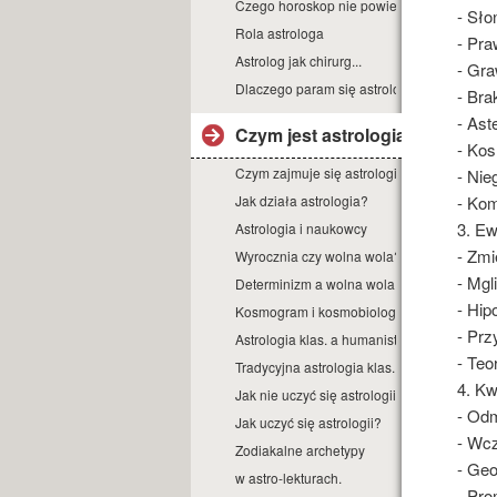
Czego horoskop nie powie?
- Sło
Rola astrologa
- Pra
Astrolog jak chirurg...
- Gra
Dlaczego param się astrologią?
- Bra
- Ast
Czym jest astrologia?
- Ko
Czym zajmuje się astrologia?
- Nie
Jak działa astrologia?
- Kom
3. E
Astrologia i naukowcy
- Zmi
Wyrocznia czy wolna wola?
- Mgl
Determinizm a wolna wola.
- Hip
Kosmogram i kosmobiologia.
- Pr
Astrologia klas. a humanist.
- Teo
Tradycyjna astrologia klas.
4. Kw
Jak nie uczyć się astrologii.
- Od
Jak uczyć się astrologii?
- Wc
Zodiakalne archetypy
- Geo
w astro-lekturach.
- Pro