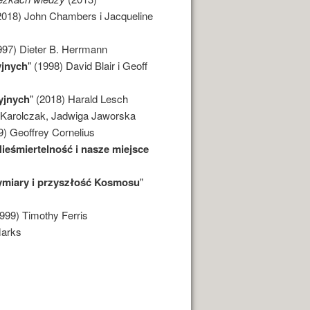
(2018) John Chambers i Jacqueline
997) Dieter B. Herrmann
yjnych
" (1998) David Blair i Geoff
yjnych
" (2018) Harald Lesch
a Karolczak, Jadwiga Jaworska
9) Geoffrey Cornelius
ieśmiertelność i nasze miejsce
miary i przyszłość Kosmosu
"
1999) Timothy Ferris
Marks