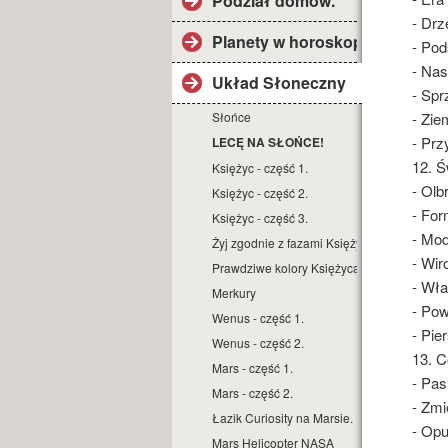
Podział domów.
- Drz
Planety w horoskopie.
- Pod
- Nas
Układ Słoneczny
- Spr
Słońce
- Zie
- Prz
LECĘ NA SŁOŃCE!
12. Ś
Księżyc - część 1.
- Ol
Księżyc - część 2.
- For
Księżyc - część 3.
- Mod
Żyj zgodnie z fazami Księżyca.
- Wir
Prawdziwe kolory Księżyca.
- Wła
Merkury
- Pow
Wenus - część 1.
- Pie
Wenus - część 2.
13. C
Mars - część 1.
- Pas
Mars - część 2.
- Zmi
Łazik Curiosity na Marsie.
- Opu
Mars Helicopter NASA