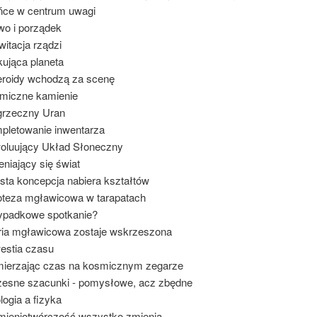
ńce w centrum uwagi
wo i porządek
witacja rządzi
kująca planeta
eroidy wchodzą za scenę
smiczne kamienie
grzeczny Uran
pletowanie inwentarza
woluujący Układ Słoneczny
eniający się świat
ista koncepcja nabiera kształtów
oteza mgławicowa w tarapatach
zypadkowe spotkanie?
ria mgławicowa zostaje wskrzeszona
estia czasu
mierzając czas na kosmicznym zegarze
zesne szacunki - pomysłowe, acz zbędne
logia a fizyka
mieniotwórczość wszystko zmienia