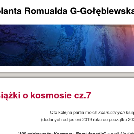
lanta Romualda G-Gołębiewsk
iążki o kosmosie cz.7
Oto kolejna partia moich
kosmicznych
ksią
(dodanych od jesieni 2019 roku do początku 202
- "
100 zdobywców Kosmosu.
Encyklopedia"
z serii
Na ści