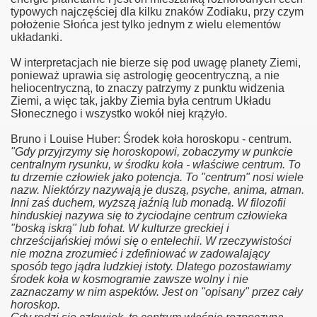
typowych najczęściej dla kilku znaków Zodiaku, przy czym
położenie Słońca jest tylko jednym z wielu elementów
układanki.
W interpretacjach nie bierze się pod uwagę planety Ziemi,
ponieważ uprawia się astrologię geocentryczną, a nie
heliocentryczną, to znaczy patrzymy z punktu widzenia
Ziemi, a więc tak, jakby Ziemia była centrum Układu
Słonecznego i wszystko wokół niej krążyło.
Bruno i Louise Huber: Środek koła horoskopu - centrum.
"Gdy przyjrzymy się horoskopowi, zobaczymy w punkcie
centralnym rysunku, w środku koła - właściwe centrum. To
tu drzemie człowiek jako potencja. To "centrum" nosi wiele
nazw. Niektórzy nazywają je duszą, psyche, anima, atman.
Inni zaś duchem, wyższą jaźnią lub monadą. W filozofii
hinduskiej nazywa się to życiodajne centrum człowieka
"boską iskrą" lub fohat. W kulturze greckiej i
chrześcijańskiej mówi się o entelechii. W rzeczywistości
nie można zrozumieć i zdefiniować w zadowalający
sposób tego jądra ludzkiej istoty. Dlatego pozostawiamy
środek koła w kosmogramie zawsze wolny i nie
zaznaczamy w nim aspektów. Jest on "opisany" przez cały
horoskop.