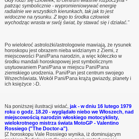
Gdy rodzi się człowiek, to centrum właśnie rozpoczyna -
patrząc symbolicznie - wypromieniowywać energię
radialnie we wszystkich kierunkach, tak jak to jest
widoczne na rysunku. Z tego to środka człowiek
wychodząc wrasta w swój świat, by stawać się i działać."
Po wielokroć astrolożki/astrologowie mawiają, że rysunek
horoskopu jest obrazem nieba widzianym z Ziemi, z
miejscowości Pani/Pana narodzin, a więc kółeczko w
środku mandali horoskopowej jest symbolicznym
usytuowaniem Pani/Pana w miejscu Pani/Pana
ziemskiego urodzenia. Pani/Pan jest centrum swojego
Wszechświata. Wokół Pani/Pana krążą gwiazdy, planety i
ich księżyce :-D.
Na poniższej ilustracji widać,
jak - w dniu 16 lutego 1979
roku o godz. 18.20 - wyglądało niebo we Włoszech, nad
miejscowością narodzin włoskiego motocyklisty,
wielokrotnego mistrza świata MotoGP - Valentino
Rossiego ("The Doctor-a")
.
[Z horoskopu Vale Rossiego wynika, iż dominującym