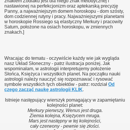
znakiem Zodiaku jest dla niego znak metodycznej i
nastawionej na perfekcjonizm oraz aptekarską precyzję
Panny, a najważniejszym domem horoskopu - dom szósty,
dom codziennej rutyny i pracy. Najważniejszymi planetami
w horoskopie Rossiego są elastyczny Merkury i pracowity
Saturn, położone na osiach horoskopu, w zmiennych
znakach.]
Wracając do tematu - oczywiście każdy wie jak wygląda
nasz Układ Słoneczny - patrz ilustracja poniżej. Jak
wspominałam, w astrologii interpretujemy położenie
Słońca, Księżyca i wszystkich planet. Na początku nauki
astrologii należy nauczyć się rozpoznawać i rysować
symbole wszystkich tych obiektów - patrz: rozdział
Od
czego zacząć naukę astrologii KLIK
.
Istnieje następujący wierszyk pomagający w zapamiętaniu
kolejności planet:
Merkury pierwszy, Wenus jest druga.
Ziemia kolejna, Księżycem mruga.
Mars jest następny w tej kolejności,
cały czerwony - pewnie się złości.