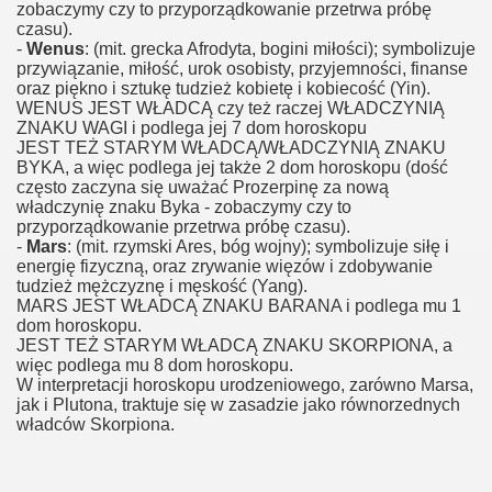
zobaczymy czy to przyporządkowanie przetrwa próbę
czasu).
-
Wenus
: (mit. grecka Afrodyta, bogini miłości); symbolizuje
przywiązanie, miłość, urok osobisty, przyjemności, finanse
oraz piękno i sztukę tudzież kobietę i kobiecość (Yin).
WENUS JEST WŁADCĄ czy też raczej WŁADCZYNIĄ
ZNAKU WAGI i podlega jej 7 dom horoskopu
JEST TEŻ STARYM WŁADCĄ/WŁADCZYNIĄ ZNAKU
BYKA, a więc podlega jej także 2 dom horoskopu (dość
często zaczyna się uważać Prozerpinę za nową
władczynię znaku Byka - zobaczymy czy to
przyporządkowanie przetrwa próbę czasu).
-
Mars
: (mit. rzymski Ares, bóg wojny); symbolizuje siłę i
energię fizyczną, oraz zrywanie więzów i zdobywanie
tudzież mężczyznę i męskość (Yang).
MARS JEST WŁADCĄ ZNAKU BARANA i podlega mu 1
dom horoskopu.
JEST TEŻ STARYM WŁADCĄ ZNAKU SKORPIONA, a
więc podlega mu 8 dom horoskopu.
W interpretacji horoskopu urodzeniowego, zarówno Marsa,
jak i Plutona, traktuje się w zasadzie jako równorzednych
władców Skorpiona.