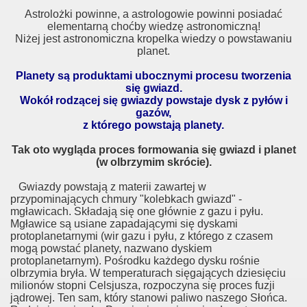
Astrolożki powinne, a astrologowie powinni posiadać
elementarną choćby wiedzę astronomiczną!
Niżej jest astronomiczna kropelka wiedzy o powstawaniu
planet.
Planety są produktami ubocznymi procesu tworzenia
się gwiazd.
Wokół rodzącej się gwiazdy powstaje dysk z pyłów i
gazów,
z którego powstają planety.
Tak oto wygląda proces formowania się gwiazd i planet
(w olbrzymim skrócie).
Gwiazdy powstają z materii zawartej w
przypominających chmury "kolebkach gwiazd" -
mgławicach. Składają się one głównie z gazu i pyłu.
Mgławice są usiane zapadającymi się dyskami
protoplanetarnymi (wir gazu i pyłu, z którego z czasem
mogą powstać planety, nazwano dyskiem
protoplanetarnym). Pośrodku każdego dysku rośnie
olbrzymia bryła. W temperaturach sięgających dziesięciu
milionów stopni Celsjusza, rozpoczyna się proces fuzji
jądrowej. Ten sam, który stanowi paliwo naszego Słońca.