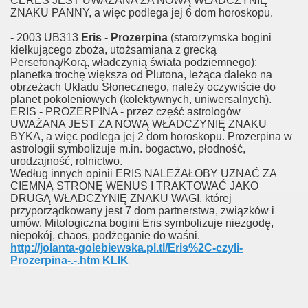
CERES JEST UWAŻANA ZA NOWĄ WŁADCZYNIĘ
ZNAKU PANNY, a więc podlega jej 6 dom horoskopu.
- 2003 UB313
Eris
-
Prozerpina
(starorzymska bogini
kiełkującego zboża, utożsamiana z grecką
Persefoną/Korą, władczynią świata podziemnego);
planetka trochę większa od Plutona, leżąca daleko na
obrzeżach Układu Słonecznego, należy oczywiście do
planet pokoleniowych (kolektywnych, uniwersalnych).
ERIS - PROZERPINA - przez część astrologów
UWAŻANA JEST ZA NOWĄ WŁADCZYNIĘ ZNAKU
BYKA, a więc podlega jej 2 dom horoskopu. Prozerpina w
astrologii symbolizuje m.in. bogactwo, płodność,
urodzajność, rolnictwo.
Według innych opinii ERIS NALEŻAŁOBY UZNAĆ ZA
CIEMNĄ STRONĘ WENUS I TRAKTOWAĆ JAKO
DRUGĄ WŁADCZYNIĘ ZNAKU WAGI, której
przyporządkowany jest 7 dom partnerstwa, związków i
umów. Mitologiczna bogini Eris symbolizuje niezgodę,
niepokój, chaos, podżeganie do waśni.
http://jolanta-golebiewska.pl.tl/Eris%2C-czyli-
Prozerpina-.-.htm KLIK