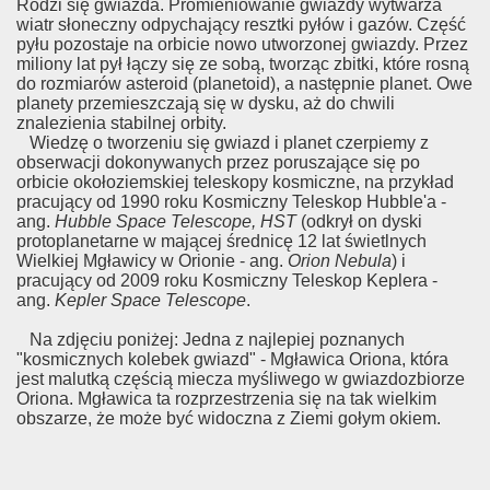
Rodzi się gwiazda. Promieniowanie gwiazdy wytwarza
wiatr słoneczny odpychający resztki pyłów i gazów. Część
pyłu pozostaje na orbicie nowo utworzonej gwiazdy. Przez
miliony lat pył łączy się ze sobą, tworząc zbitki, które rosną
do rozmiarów asteroid (planetoid), a następnie planet. Owe
planety przemieszczają się w dysku, aż do chwili
znalezienia stabilnej orbity.
Wiedzę o tworzeniu się gwiazd i planet czerpiemy z
obserwacji dokonywanych przez poruszające się po
orbicie okołoziemskiej teleskopy kosmiczne, na przykład
pracujący od 1990 roku Kosmiczny Teleskop Hubble'a -
ang.
Hubble Space Telescope, HST
(odkrył on dyski
protoplanetarne w mającej średnicę 12 lat świetlnych
Wielkiej Mgławicy w Orionie - ang.
Orion Nebula
) i
pracujący od 2009 roku Kosmiczny Teleskop Keplera -
ang.
Kepler Space Telescope
.
Na zdjęciu poniżej: Jedna z najlepiej poznanych
"kosmicznych kolebek gwiazd" - Mgławica Oriona, która
jest malutką częścią miecza myśliwego w gwiazdozbiorze
Oriona. Mgławica ta rozprzestrzenia się na tak wielkim
obszarze, że może być widoczna z Ziemi gołym okiem.