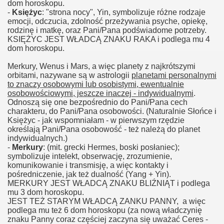
dom horoskopu.
-
Księżyc
: "strona nocy", Yin, symbolizuje różne rodzaje
emocji, odczucia, zdolność przeżywania psyche, opiekę,
rodzinę i matkę, oraz Pani/Pana podświadome potrzeby.
KSIĘŻYC JEST WŁADCĄ ZNAKU RAKA i podlega mu 4
dom horoskopu.
Merkury, Wenus i Mars, a więc planety z najkrótszymi
orbitami, nazywane są w astrologii
planetami personalnymi
to znaczy osobowymi lub osobistymi, ewentualnie
osobowościowymi, jeszcze inaczej - indywidualnymi
.
Odnoszą się one bezpośrednio do Pani/Pana cech
charakteru, do Pani/Pana osobowości. (Naturalnie Słońce i
Księżyc - jak wspomniałam - w pierwszym rzędzie
określają Pani/Pana osobowość - też należą do planet
indywidualnych.)
-
Merkury
: (mit. grecki Hermes, boski posłaniec);
symbolizuje intelekt, obserwację, zrozumienie,
komunikowanie i transmisję, a więc kontakty i
pośredniczenie, jak też dualność (Yang + Yin).
MERKURY JEST WŁADCĄ ZNAKU BLIŹNIĄT i podlega
mu 3 dom horoskopu.
JEST TEŻ STARYM WŁADCĄ ZANKU PANNY, a więc
podlega mu też 6 dom horoskopu (za nową władczynię
znaku Panny coraz częściej zaczyna się uważać Ceres -