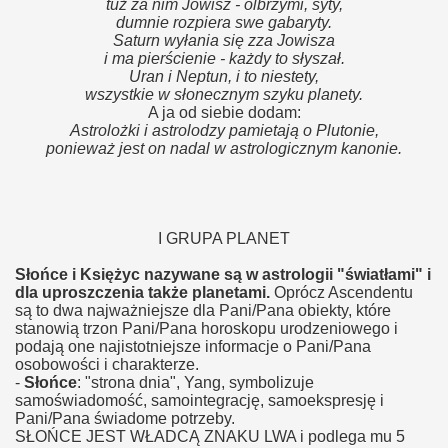
tuż za nim Jowisz - olbrzymi, syty,
dumnie rozpiera swe gabaryty.
Saturn wyłania się zza Jowisza
i ma pierścienie - każdy to słyszał.
Uran i Neptun, i to niestety,
wszystkie w słonecznym szyku planety.
A ja od siebie dodam:
Astrolożki i astrolodzy pamietają o Plutonie,
ponieważ jest on nadal w astrologicznym kanonie.
I GRUPA PLANET
Słońce i Księżyc nazywane są w astrologii "światłami" i
dla uproszczenia także planetami.
Oprócz Ascendentu
są to dwa najważniejsze dla Pani/Pana obiekty, które
stanowią trzon Pani/Pana horoskopu urodzeniowego i
podają one najistotniejsze informacje o Pani/Pana
osobowości i charakterze.
-
Słońce
: "strona dnia", Yang, symbolizuje
samoświadomość, samointegrację, samoekspresję i
Pani/Pana świadome potrzeby.
SŁOŃCE JEST WŁADCĄ ZNAKU LWA i podlega mu 5