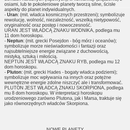
osiami, lub te pokoleniowe planety tworzą silne, ścisłe
aspekty do planet indywidualnych.
-
Uran
: (mit. władca kosmicznych przestrzeni); symbolizuje
rewolucję, wolność, niezależność, wszelką nietypowość,
oryginalność oraz postęp i nowoczesność.
URAN JEST WŁADCĄ ZNAKU WODNIKA, podlega mu
11 dom horoskopu.
-
Neptun
: (mit. grecki Posejdon - bóg mórz i oceanów);
symbolizuje morze nieświadomości i fantazji oraz
najsubtelniejsze energie związane z duchowością,
mistyką, sztuką i miłością.
NEPTUN JEST WŁADCĄ ZNAKU RYB, podlega mu 12
dom horoskopu.
-
Pluton
: (mit. grecki Hades - bogaty władca podziemi);
symbolizuje moc wpływania na innych oraz potężne
wewnętrzne energie zdolne niszczyć ale i transformować.
PLUTON JEST WŁADCĄ ZNAKU SKORPIONA, podlega
mu 8 dom horoskopu. W interpretacji horoskopu
urodzeniowego zarówno Plutona, jak i Marsa, traktuje się
jako równorzędnych władców Skorpiona.
NOWE PLANETY