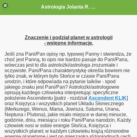
Astrologia Jolanta R. G.-Gołębiewska
Znaczenie i podział planet w astrologii
- wstępne informacje.
Jeśli zna Pani/Pan opisy np. typowej Panny i stwierdza, że
choć jest Panną, to opis nie bardzo pasuje do Pani/Pana,
wówczas jest to dla astrolożki/astrologa zrozumiałe i
oczywiste. Pani/Pana charakterystykę określa bowiem nie
tylko znak, w którym było Słońce w czasie Pani/Pana
urodzin, i które odpowiada na pytanie laików - spod
jakiego znaku jest Pani/Pan? Astrolożki/astrologowie
opisują każdego człowieka interpretując specyficzne
położenie Ascendentu [patrz - rozdział
Ascendent KLIK
]
oraz Księżyca i wszystkich planet Układu Słonecznego
(Merkurego, Wenus, Marsa, Jowisza, Saturna, Urana,
Neptuna i Plutona), jakie miało miejsce w danej minucie,
godzinie, dniu, miesiącu i roku Pani/Pana narodzin. Każdy
człowiek nosi w sobie energie Słońca, Księżyca i
wszystkich planet; w każdym człowieku krążą różnorodne
energie planetarne i jest on mieszanką różnorodnych cech