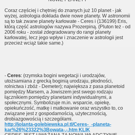
Coraz częściej i chętniej do znanych już 10 planet - jak
wyżej, astrologia dokłada dwie nowe planety. W astronomii
są to tak zwane planety karłowate - Ceres i (136199) Eris,
którą część astrologów nazywa Prozerpiną. (Pluton też - od
2006 roku - został zdegradowany do rangi planety
karłowatej, lecz jego wpływ i znaczenie w astrologii jest
przecież wciąż takie same.)
-
Ceres
: (rzymska bogini wegetacji i urodzajów,
utożsamiana z grecką boginią urodzaju, płodności,
rolnictwa i zbóż - Demeter); największa z pasa planetoid
pomiędzy Marsem, a Jowiszem jest swego rodzaju
łącznikiem pomiędzy planetami indywidualnymi, a
społecznymi. Symbolizuje m.in. wsparcie, opiekę,
opiekuńczość, matkę i matkowanie oraz wszystko to, co
związane jest z gospodarnością, użytecznością,
drobiazgowością i szczegółami.
http://jolanta-golebiewska.pl.tl/Ceres-_-planeta-
kar%26%23322%3Bowata-.-.htm KLIK