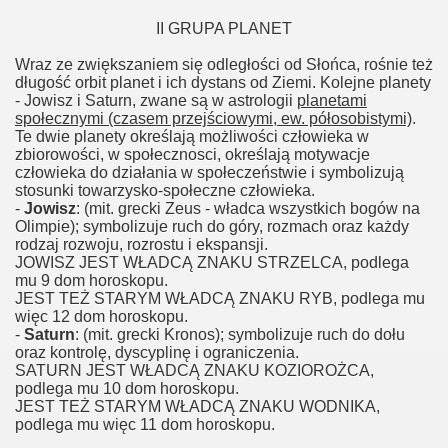
II GRUPA PLANET
Wraz ze zwiększaniem się odległości od Słońca, rośnie też
długość orbit planet i ich dystans od Ziemi. Kolejne planety
- Jowisz i Saturn, zwane są w astrologii
planetami
społecznymi (czasem przejściowymi, ew. półosobistymi)
.
Te dwie planety określają możliwości człowieka w
zbiorowości, w społecznosci, określają motywacje
człowieka do działania w społeczeństwie i symbolizują
stosunki towarzysko-społeczne człowieka.
-
Jowisz
: (mit. grecki Zeus - władca wszystkich bogów na
Olimpie); symbolizuje ruch do góry, rozmach oraz każdy
rodzaj rozwoju, rozrostu i ekspansji.
JOWISZ JEST WŁADCĄ ZNAKU STRZELCA, podlega
mu 9 dom horoskopu.
JEST TEŻ STARYM WŁADCĄ ZNAKU RYB, podlega mu
więc 12 dom horoskopu.
-
Saturn
: (mit. grecki Kronos); symbolizuje ruch do dołu
oraz kontrolę, dyscyplinę i ograniczenia.
SATURN JEST WŁADCĄ ZNAKU KOZIOROŻCA,
podlega mu 10 dom horoskopu.
JEST TEŻ STARYM WŁADCĄ ZNAKU WODNIKA,
podlega mu więc 11 dom horoskopu.