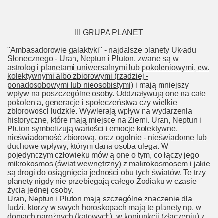
III GRUPA PLANET
"Ambasadorowie galaktyki" - najdalsze planety Układu
Słonecznego - Uran, Neptun i Pluton, zwane są w
astrologii
planetami uniwersalnymi lub pokoleniowymi, ew.
kolektywnymi albo zbiorowymi (rzadziej -
ponadosobowymi lub nieosobistymi)
i mają mniejszy
wpływ na poszczególne osoby. Oddziaływują one na całe
pokolenia, generacje i społeczeństwa czy wielkie
zbiorowości ludzkie. Wywierają wpływ na wydarzenia
historyczne, które mają miejsce na Ziemi. Uran, Neptun i
Pluton symbolizują wartości i emocje kolektywne,
nieświadomość zbiorową, oraz ogólnie - nieświadome lub
duchowe wpływy, którym dana osoba ulega. W
pojedynczym człowieku mówią one o tym, co łączy jego
mikrokosmos (świat wewnętrzny) z makrokosmosem i jakie
są drogi do osiągnięcia jedności obu tych światów. Te trzy
planety nigdy nie przebiegają całego Zodiaku w czasie
życia jednej osoby.
Uran, Neptun i Pluton mają szczególne znaczenie dla
ludzi, którzy w swych horoskopach mają te planety np. w
domach narożnych (kątowych), w koniunkcji (złączeniu) z