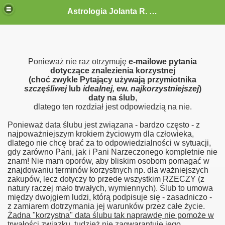
Astrologia Jolanta R. G.-Gołębiewska
Ponieważ nie raz otrzymuję
e-mailowe pytania
dotyczące znalezienia korzystnej
(choć zwykle Pytający używają przymiotnika
szczęśliwej
lub
idealnej,
ew.
najkorzystniejszej
)
daty na ślub
,
dlatego ten rozdział jest odpowiedzią na nie.
Ponieważ data ślubu jest związana - bardzo często - z
najpoważniejszym krokiem życiowym dla człowieka,
dlatego nie chcę brać za to odpowiedzialności w sytuacji,
gdy zarówno Pani, jak i Pani Narzeczonego kompletnie nie
znam! Nie mam oporów, aby bliskim osobom pomagać w
znajdowaniu terminów korzystnych np. dla ważniejszych
zakupów, lecz dotyczy to przede wszystkim RZECZY (z
natury raczej mało trwałych, wymiennych). Ślub to umowa
między dwojgiem ludzi, którą podpisuje się - zasadniczo -
z zamiarem dotrzymania jej warunków przez całe życie.
Żadna "korzystna" data ślubu tak naprawdę nie pomoże w
trwałości związku, tudzież nie zagwarantuje jego