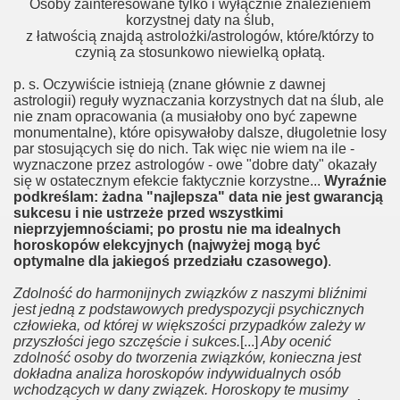
Osoby zainteresowane tylko i wyłącznie znalezieniem
korzystnej daty na ślub,
z łatwością znajdą astrolożki/astrologów, które/którzy to
czynią za stosunkowo niewielką opłatą.
p. s. Oczywiście istnieją (znane głównie z dawnej
astrologii) reguły wyznaczania korzystnych dat na ślub, ale
nie znam opracowania (a musiałoby ono być zapewne
monumentalne), które opisywałoby dalsze, długoletnie losy
par stosujących się do nich. Tak więc nie wiem na ile -
wyznaczone przez astrologów - owe "dobre daty" okazały
się w ostatecznym efekcie faktycznie korzystne...
Wyraźnie
podkreślam: żadna "najlepsza" data nie jest gwarancją
sukcesu i nie ustrzeże przed wszystkimi
nieprzyjemnościami; po prostu nie ma idealnych
horoskopów elekcyjnych (najwyżej mogą być
optymalne dla jakiegoś przedziału czasowego)
.
Zdolność do harmonijnych związków z naszymi bliźnimi
jest jedną z podstawowych predyspozycji psychicznych
człowieka, od której w większości przypadków zależy w
przyszłości jego szczęście i sukces.
[...]
Aby ocenić
zdolność osoby do tworzenia związków, konieczna jest
dokładna analiza horoskopów indywidualnych osób
wchodzących w dany związek. Horoskopy te musimy