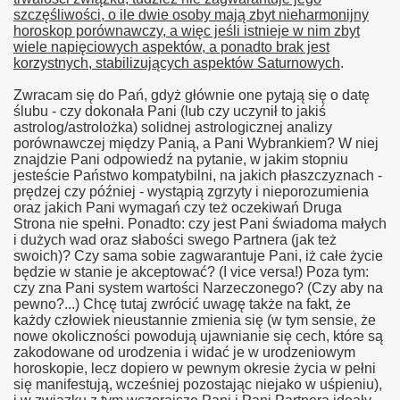
szczęśliwości, o ile dwie osoby mają zbyt nieharmonijny
horoskop porównawczy, a więc jeśli istnieje w nim zbyt
wiele napięciowych aspektów, a ponadto brak jest
korzystnych, stabilizujących aspektów Saturnowych
.
Zwracam się do Pań, gdyż głównie one pytają się o datę
ślubu - czy dokonała Pani (lub czy uczynił to jakiś
astrolog/astrolożka) solidnej astrologicznej analizy
porównawczej między Panią, a Pani Wybrankiem? W niej
znajdzie Pani odpowiedź na pytanie, w jakim stopniu
jesteście Państwo kompatybilni, na jakich płaszczyznach -
prędzej czy później - wystąpią zgrzyty i nieporozumienia
oraz jakich Pani wymagań czy też oczekiwań Druga
Strona nie spełni. Ponadto: czy jest Pani świadoma małych
i dużych wad oraz słabości swego Partnera (jak też
swoich)? Czy sama sobie zagwarantuje Pani, iż całe życie
będzie w stanie je akceptować? (I vice versa!) Poza tym:
czy zna Pani system wartości Narzeczonego? (Czy aby na
pewno?...) Chcę tutaj zwrócić uwagę także na fakt, że
każdy człowiek nieustannie zmienia się (w tym sensie, że
nowe okoliczności powodują ujawnianie się cech, które są
zakodowane od urodzenia i widać je w urodzeniowym
horoskopie, lecz dopiero w pewnym okresie życia w pełni
się manifestują, wcześniej pozostając niejako w uśpieniu),