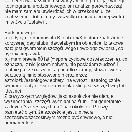
zainteresowana/zainteresowany ani interpretacją swojego
kosmogramu urodzeniowego, ani analizą porównawczą)
nie mam zamiaru utwierdzać ich w przekonaniu, że
znalezienie "dobrej daty" wszystko (a przynajmniej wiele)
im w życiu "załatwi".
Podsumowując:
a.) gdybym proponowała Klientkom/Klientom znalezienie
korzystnej daty ślubu, dawałabym im obietnicę, iż takowa
data jest gwarantem szczęśliwego i trwałego związku, co
byłoby nieprawdą,
b.) mam prawie 60 lat (= spore życiowe doświadczenie), co
oznacza, iż nie jestem naiwna, nie posiadam złudzeń i
realnie patrzę na życie, a ponadto szanuję słowa i wręcz
odrzucają mnie stosowane nieraz przez
astrolożki/astrologów epitety "na wyrost"; astrologicznie
wybranej daty nie śmiałabym określić jako szczęśliwej lub
idealnej.
Z powyższych względów, jako astrolożka nie oferuję
wyznaczania "szczęśliwych dat na ślub", ani generalnie
żadnych "szczęśliwych dat" na cokolwiek. Proszę
pamiętać o tym, że szczęście jest ulotne, a
szczęśliwą/szczęśliwym można być chwilowo, a nie
permanentnie.