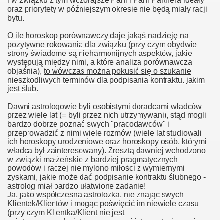
i w związku z tym wczorajsze Pani i Pani Partnera ideały
oraz priorytety w późniejszym okresie nie będą miały racji
bytu.
O ile horoskop porównawczy daje jakąś nadzieję na
pozytywne rokowania dla związku
(przy czym obydwie
strony świadome są nieharmonijnych aspektów, jakie
występują między nimi, a które analiza porównawcza
objaśnia),
to wówczas można pokusić się o szukanie
nieszkodliwych terminów dla podpisania kontraktu, jakim
jest ślub
.
Dawni astrologowie byli osobistymi doradcami władców
przez wiele lat (= byli przez nich utrzymywani), stąd mogli
bardzo dobrze poznać swych "pracodawców" i
przeprowadzić z nimi wiele rozmów (wiele lat studiowali
ich horoskopy urodzeniowe oraz horoskopy osób, którymi
władca był zainteresowany). Zresztą dawniej wchodzono
w związki małżeńskie z bardziej pragmatycznych
powodów i raczej nie mylono miłości z wymiernymi
zyskami, jakie może dać podpisanie kontraktu ślubnego -
astrolog miał bardzo ułatwione zadanie!
Ja, jako współczesna astrolożka, nie znając swych
Klientek/Klientów i mogąc poświęcić im niewiele czasu
(przy czym Klientka/Klient nie jest