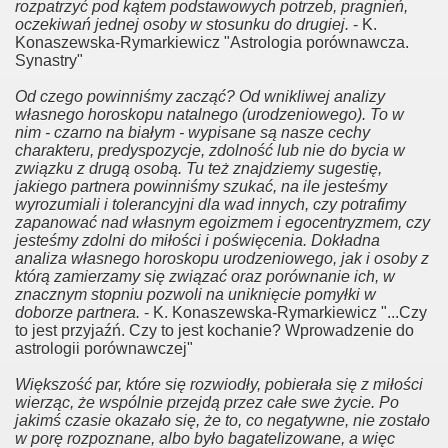
rozpatrzyć pod kątem podstawowych potrzeb, pragnień,
oczekiwań jednej osoby w stosunku do drugiej.
- K.
Konaszewska-Rymarkiewicz "Astrologia porównawcza.
Synastry"
Od czego powinniśmy zacząć? Od wnikliwej analizy
własnego horoskopu natalnego (urodzeniowego). To w
nim - czarno na białym - wypisane są nasze cechy
charakteru, predyspozycje, zdolność lub nie do bycia w
związku z drugą osobą. Tu też znajdziemy sugestię,
jakiego partnera powinniśmy szukać, na ile jesteśmy
wyrozumiali i tolerancyjni dla wad innych, czy potrafimy
zapanować nad własnym egoizmem i egocentryzmem, czy
jesteśmy zdolni do miłości i poświęcenia. Dokładna
analiza własnego horoskopu urodzeniowego, jak i osoby z
którą zamierzamy się związać oraz porównanie ich, w
znacznym stopniu pozwoli na uniknięcie pomyłki w
doborze partnera.
- K. Konaszewska-Rymarkiewicz "...Czy
to jest przyjaźń. Czy to jest kochanie? Wprowadzenie do
astrologii porównawczej"
Większość par, które się rozwiodły, pobierała się z miłości
wierząc, że wspólnie przejdą przez całe swe życie. Po
jakimś czasie okazało się, że to, co negatywne, nie zostało
w porę rozpoznane, albo było bagatelizowane, a więc