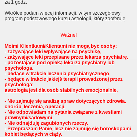
za 1 godz.
Wkrótce podam więcej informacji, w tym szczegółowy
program podstawowego kursu astrologii, który zaoferuję.
Ważne!
Moimi Klientkami/Klientami
nie
mogą być osoby:
- zażywające leki wpływające na psychikę,
- zażywające leki przepisane przez lekarza psychiatrę,
- pozostające pod opieką lekarza psychiatry lub
psychologa,
- będące w trakcie leczenia psychiatrycznego,
- będące w trakcie jakiejś terapii prowadzonej przez
psychologa;
astrologia jest dla osób stabilnych emocjonalnie
.
- Nie zajmuję się analizą spraw dotyczących zdrowia,
chorób, leczenia, operacji.
- Nie odpowiadam na pytania związane z kwestiami
prawnymi/sądowymi.
- Nie odnajduję zagubionych rzeczy.
- Przepraszam Panie, lecz nie zajmuję się horoskopami
kobiet będących w ciąży.