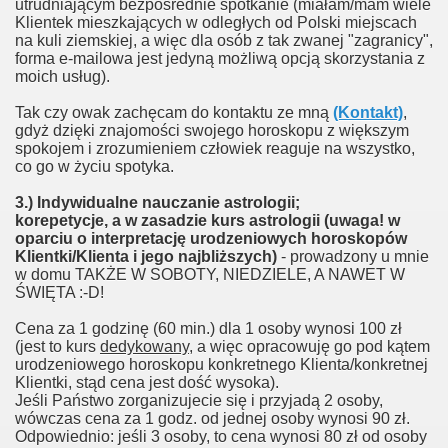
utrudniającym bezpośrednie spotkanie (miałam/mam wiele
Klientek mieszkających w odległych od Polski miejscach
na kuli ziemskiej, a więc dla osób z tak zwanej "zagranicy",
forma e-mailowa jest jedyną możliwą opcją skorzystania z
moich usług).
Tak czy owak zachęcam do kontaktu ze mną
(Kontakt)
,
gdyż dzięki znajomości swojego horoskopu z większym
spokojem i zrozumieniem człowiek reaguje na wszystko,
co go w życiu spotyka.
3.) Indywidualne nauczanie astrologii;
korepetycje, a w zasadzie kurs astrologii (uwaga! w
oparciu o interpretację urodzeniowych horoskopów
Klientki/Klienta i jego najbliższych)
- prowadzony u mnie
w domu TAKŻE W SOBOTY, NIEDZIELE, A NAWET W
ŚWIĘTA :-D!
Cena za 1 godzinę (60 min.) dla 1 osoby wynosi 100 zł
(jest to kurs
dedykowany
, a więc opracowuję go pod kątem
urodzeniowego horoskopu konkretnego Klienta/konkretnej
Klientki, stąd cena jest dość wysoka).
Jeśli Państwo zorganizujecie się i przyjadą 2 osoby,
wówczas cena za 1 godz. od jednej osoby wynosi 90 zł.
Odpowiednio: jeśli 3 osoby, to cena wynosi 80 zł od osoby