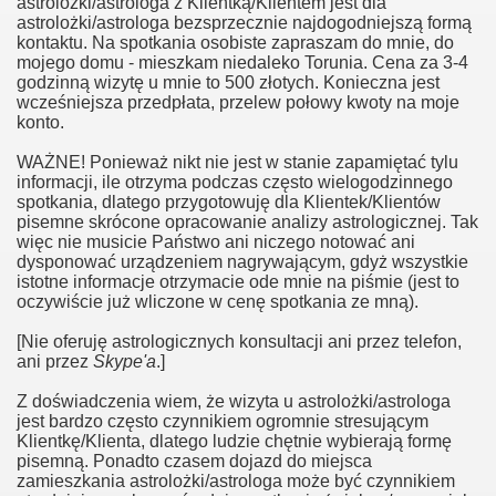
astrolożki/astrologa z Klientką/Klientem jest dla
astrolożki/astrologa bezsprzecznie najdogodniejszą formą
kontaktu. Na spotkania osobiste zapraszam do mnie, do
mojego domu - mieszkam niedaleko Torunia. Cena za 3-4
godzinną wizytę u mnie to 500 złotych. Konieczna jest
wcześniejsza przedpłata, przelew połowy kwoty na moje
konto.
WAŻNE! Ponieważ nikt nie jest w stanie zapamiętać tylu
informacji, ile otrzyma podczas często wielogodzinnego
spotkania, dlatego przygotowuję dla Klientek/Klientów
pisemne skrócone opracowanie analizy astrologicznej. Tak
więc nie musicie Państwo ani niczego notować ani
dysponować urządzeniem nagrywającym, gdyż wszystkie
istotne informacje otrzymacie ode mnie na piśmie (jest to
oczywiście już wliczone w cenę spotkania ze mną).
[Nie oferuję astrologicznych konsultacji ani przez telefon,
ani przez
Skype'a
.]
Z doświadczenia wiem, że wizyta u astrolożki/astrologa
jest bardzo często czynnikiem ogromnie stresującym
Klientkę/Klienta, dlatego ludzie chętnie wybierają formę
pisemną. Ponadto czasem dojazd do miejsca
zamieszkania astrolożki/astrologa może być czynnikiem