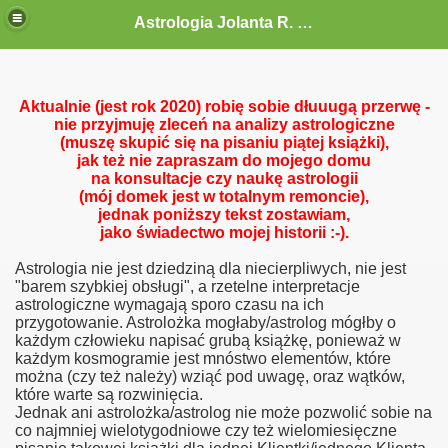
Astrologia Jolanta R. G.-Gołębiewska
Aktualnie (jest rok 2020) robię sobie dłuuugą przerwę -
nie przyjmuję zleceń na analizy astrologiczne
(muszę skupić się na pisaniu piątej książki),
jak też nie zapraszam do mojego domu
na konsultacje czy naukę astrologii
(mój domek jest w totalnym remoncie),
jednak poniższy tekst zostawiam,
jako świadectwo mojej historii :-).
Astrologia nie jest dziedziną dla niecierpliwych, nie jest
"barem szybkiej obsługi", a rzetelne interpretacje
astrologiczne wymagają sporo czasu na ich
przygotowanie. Astrolożka mogłaby/astrolog mógłby o
każdym człowieku napisać grubą książkę, ponieważ w
każdym kosmogramie jest mnóstwo elementów, które
można (czy też należy) wziąć pod uwagę, oraz wątków,
które warte są rozwinięcia.
Jednak ani astrolożka/astrolog nie może pozwolić sobie na
co najmniej wielotygodniowe czy też wielomiesięczne