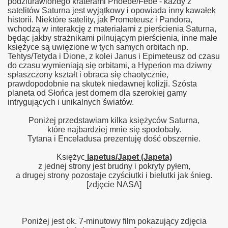
podziurawionego kraterami Phoebe/Febe - każdy z
satelitów Saturna jest wyjątkowy i opowiada inny kawałek
historii. Niektóre satelity, jak Prometeusz i Pandora,
wchodzą w interakcję z materiałami z pierścienia Saturna,
będąc jakby strażnikami pilnującym pierścienia, inne małe
księżyce są uwięzione w tych samych orbitach np.
Tehtys/Tetyda i Dione, z kolei Janus i Epimeteusz od czasu
do czasu wymieniają się orbitami, a Hyperion ma dziwny
spłaszczony kształt i obraca się chaotycznie,
prawdopodobnie na skutek niedawnej kolizji. Szósta
planeta od Słońca jest domem dla szerokiej gamy
intrygujących i unikalnych światów.
Poniżej przedstawiam kilka księżyców Saturna,
które najbardziej mnie się spodobały.
Tytana i Enceladusa prezentuję dość obszernie.
Księżyc
Iapetus/Japet (Japeta)
z jednej strony jest brudny i pokryty pyłem,
a drugej strony pozostaje czyściutki i bielutki jak śnieg.
[zdjęcie NASA]
Poniżej jest ok. 7-minutowy film pokazujący zdjęcia