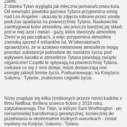
Ziemi.
Z daleka Tytan wygląda jak mleczna pomarańczowa kula.
Od wewnątrz powłoka gazowa Tytana przypomina smog
nad Los Angeles - ukazały to zdjęcia robione przez sondę
podczas opadania na powierzchnię Tytana. Naukowców
zaintrygował kolor atmosfery, ale jeszcze bardziej jej skład;
jest w niej azot i metan - gazy, które stworzyły atmosferę
Ziemi w jej początkach, a więc przypomina atmosferę
ziemską sprzed 4 miliardów lat. W laboratoriach
sprawdzono, że w azotowo-metanowej atmosferze mogą
powstać substancje potrzebne do narodzin życia; pod
wpływem światła w atmosferze Tytana powstają związki
organiczne! Cząstki te spływają na powierzchnię Tytana,
ciekawe co się z nimi dzieje, może dostarczają one
energię jakiejś formie życia. Podsumowując: na Księżycu
Saturna - Tytanie, znaleziono cegiełki życia.
Niżej znajduje się kilka (zrobionych przeze mnie) kadrów z
filmu Netflixa, thrillera science fiction z 2018 roku,
zatytułowanego
The Titan
, w którym Sam Worthington - po
niesamowitej transformacji genetycznej, koniecznej do
przetrwania w ekstremalnie trudnych warunkach - został
wysłany na Księżyc Saturna - Tytana.