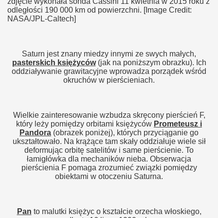
zdjęcie wykonała sonda Cassini 11 kwietnia w 2015 roku z
odległości 190 000 km od powierzchni. [Image Credit:
NASA/JPL-Caltech]
Saturn jest znany miedzy innymi ze swych małych,
pasterskich księżyców
(jak na poniższym obrazku). Ich
oddziaływanie grawitacyjne wprowadza porządek wśród
okruchów w pierścieniach.
Wielkie zainteresowanie wzbudza skręcony pierścień F,
który leży pomiędzy orbitami księżyców
Prometeusz i
Pandora
(obrazek poniżej), których przyciąganie go
ukształtowało. Na krążące tam skały oddziałuje wiele sił
deformując orbitę satelitów i same pierścienie. To
łamigłówka dla mechaników nieba. Obserwacja
pierścienia F pomaga zrozumieć związki pomiędzy
obiektami w otoczeniu Saturna.
Pan
to malutki księżyc o kształcie orzecha włoskiego,