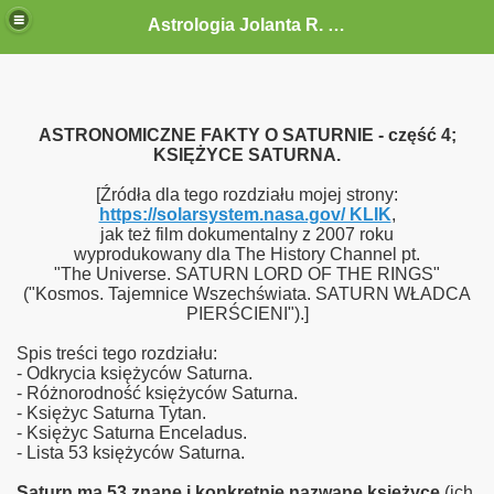
Astrologia Jolanta R. G.-Gołębiewska
ASTRONOMICZNE FAKTY O SATURNIE - część 4;
KSIĘŻYCE SATURNA.
[Źródła dla tego rozdziału mojej strony:
https://solarsystem.nasa.gov/ KLIK
,
jak też film dokumentalny z 2007 roku
wyprodukowany dla The History Channel pt.
"The Universe. SATURN LORD OF THE RINGS"
("Kosmos. Tajemnice Wszechświata. SATURN WŁADCA
PIERŚCIENI").]
Spis treści tego rozdziału:
- Odkrycia księżyców Saturna.
- Różnorodność księżyców Saturna.
- Księżyc Saturna Tytan.
- Księżyc Saturna Enceladus.
- Lista 53 księżyców Saturna.
Saturn ma 53 znane i konkretnie nazwane księżyce
(ich