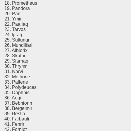
18. Prometheus
19. Pandora
20. Pan
21. Ymir
22. Paaliaq
23. Tarvos
24. Ijiraq
25. Suttungr
26. Mundilfari
27. Albiorix
28. Skathi
29. Siarnaq
30. Thrymr
31. Narvi
32. Methone
33. Pallene
34. Polydeuces
35. Daphnis
36. Aegir
37. Bebhionn
38. Bergelmir
39. Bestla
40. Farbauti
41. Fenrir
42. Fornjot