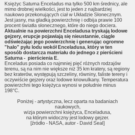
Księżyc Saturna Enceladus ma tylko 500 km średnicy, ale
mimo drobnej wielkości, jest to jeden z najbardziej
naukowo przekonujących ciał w Układzie Słonecznym.
Jest jasny, ma gładką powierzchnię i odbija prawie 100
procent światła słonecznego, które do niego dociera.
Aktualnie na powierzchni Enceladusa tryskają lodowe
gejzery, erupcje pojawiają się nieustannie, ciągle
odświeżając jego powierzchnię i generując ogromne
"halo" pyłu lodu wokół Enceladusa, który w ten
sposób dostarcza materiału do jednego z pierścieni
Saturna - pierścienia E.
Enceladus posiada co najmniej pięć różnych rodzajów
terenu, są na nim nie większe niż 35 km kratery, są regiony
bez kraterów, występują szczeliny, równiny, faliste tereny i
oczywiście gejzery oraz lodowe kriowulkany. Temperatura
powierzchni tego księżyca wynosi w południe minus
198°C.
Poniżej - artystyczna, lecz oparta na badaniach
naukowych,
wizja powierzchni księżyca, Enceladusa,
na którym widoczny jest lodowy gejzer.
[źródło - NASA, autor - David Seal]