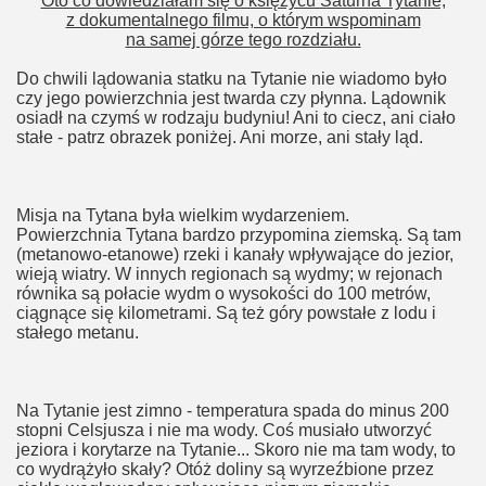
Oto co dowiedziałam się o księżycu Saturna Tytanie,
z dokumentalnego filmu, o którym wspominam
na samej górze tego rozdziału.
Do chwili lądowania statku na Tytanie nie wiadomo było
czy jego powierzchnia jest twarda czy płynna. Lądownik
osiadł na czymś w rodzaju budyniu! Ani to ciecz, ani ciało
stałe - patrz obrazek poniżej. Ani morze, ani stały ląd.
Misja na Tytana była wielkim wydarzeniem.
Powierzchnia Tytana bardzo przypomina ziemską. Są tam
(metanowo-etanowe) rzeki i kanały wpływające do jezior,
wieją wiatry. W innych regionach są wydmy; w rejonach
równika są połacie wydm o wysokości do 100 metrów,
ciągnące się kilometrami. Są też góry powstałe z lodu i
stałego metanu.
Na Tytanie jest zimno - temperatura spada do minus 200
stopni Celsjusza i nie ma wody. Coś musiało utworzyć
jeziora i korytarze na Tytanie... Skoro nie ma tam wody, to
co wydrążyło skały? Otóż doliny są wyrzeźbione przez