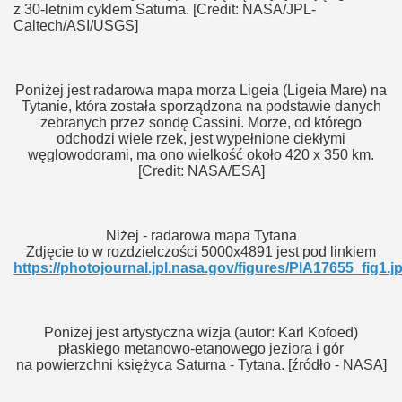
z 30-letnim cyklem Saturna. [Credit: NASA/JPL-
Caltech/ASI/USGS]
Poniżej jest radarowa mapa morza Ligeia (Ligeia Mare) na
Tytanie, która została sporządzona na podstawie danych
zebranych przez sondę Cassini. Morze, od którego
odchodzi wiele rzek, jest wypełnione ciekłymi
węglowodorami, ma ono wielkość około 420 x 350 km.
[Credit: NASA/ESA]
Niżej - radarowa mapa Tytana
Zdjęcie to w rozdzielczości 5000x4891 jest pod linkiem
https://photojournal.jpl.nasa.gov/figures/PIA17655_fig1.j
Poniżej jest artystyczna wizja (autor: Karl Kofoed)
płaskiego metanowo-etanowego jeziora i gór
na powierzchni księżyca Saturna - Tytana. [źródło - NASA]