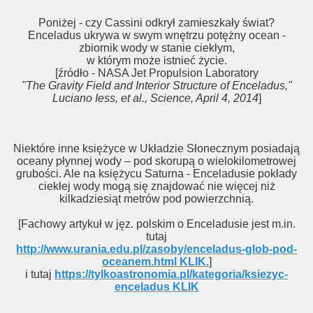
Poniżej - czy Cassini odkrył zamieszkały świat?
Enceladus ukrywa w swym wnętrzu potężny ocean -
zbiornik wody w stanie ciekłym,
w którym może istnieć życie.
[źródło - NASA Jet Propulsion Laboratory
"The Gravity Field and Interior Structure of Enceladus,"
Luciano Iess, et al., Science, April 4, 2014
]
Niektóre inne księżyce w Układzie Słonecznym posiadają
oceany płynnej wody – pod skorupą o wielokilometrowej
grubości. Ale na księżycu Saturna - Enceladusie pokłady
ciekłej wody mogą się znajdować nie więcej niż
kilkadziesiąt metrów pod powierzchnią.
[Fachowy artykuł w jęz. polskim o Enceladusie jest m.in.
tutaj
http://www.urania.edu.pl/zasoby/enceladus-glob-pod-
oceanem.html KLIK.
]
i tutaj
https://tylkoastronomia.pl/kategoria/ksiezyc-
enceladus KLIK