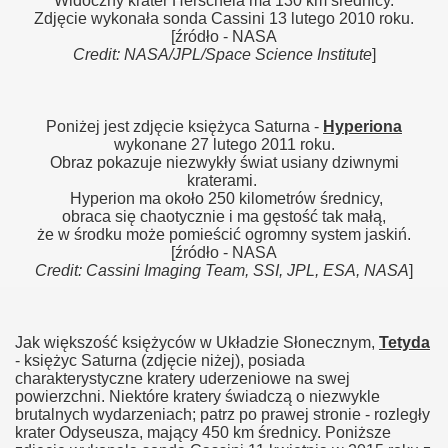
Widoczny krater Herschela ma 130 km średnicy.
Zdjęcie wykonała sonda Cassini 13 lutego 2010 roku.
[źródło - NASA
Credit: NASA/JPL/Space Science Institute
]
Poniżej jest zdjęcie księżyca Saturna -
Hyperiona
wykonane 27 lutego 2011 roku.
Obraz pokazuje niezwykły świat usiany dziwnymi
kraterami.
Hyperion ma około 250 kilometrów średnicy,
obraca się chaotycznie i ma gęstość tak małą,
że w środku może pomieścić ogromny system jaskiń.
[źródło - NASA
Credit: Cassini Imaging Team, SSI, JPL, ESA, NASA
]
Jak większość księżyców w Układzie Słonecznym,
Tetyda
- księżyc Saturna (zdjęcie niżej), posiada
charakterystyczne kratery uderzeniowe na swej
powierzchni. Niektóre kratery świadczą o niezwykle
brutalnych wydarzeniach; patrz po prawej stronie - rozległy
krater Odyseusza, mający 450 km średnicy. Poniższe