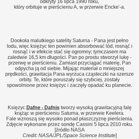
odkryty 16 lipca 1990 roku,
który orbituje w pierścieniu A, w przerwie Encke'-a.
Dookoła malutkiego satelity Saturna - Pana jest pełno
lodu, więc księżyc ten powinien absorbować lód, rosnąć i
rosnąć i w efekcie stać się ogromny; tymczasem ma
zaledwie 16,5 km długości. Pan po prostu stworzył lukę -
przerwę w pierścieniu. Zamiast przyciągać materię, Pan
odpycha ją od siebie. Mijając materiał o mniejszej
prędkości, grawitacja Pana wyrzuca cząsteczki na szersze
orbity. Te, które poruszały się szybciej, zostały
spowolnione przez księżyc i zaczęły opadać ku planecie.
Księzyc
Dafne - Dafnis
tworzy wysoką grawitacyjną falę
krążąc w pierścieniu Saturna, w przerwie Keelera.
Fale wznoszą się wysoko ponad płaszczyznę pierścienia.
Zdjęcie wykonane przez sondę Cassini 5 lipca 2010 roku.
[źródło NASA
Credit: NASA/JPL/Space Science Institute
]