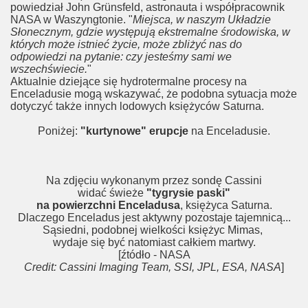
powiedział John Grünsfeld, astronauta i współpracownik
NASA w Waszyngtonie. "
Miejsca, w naszym Układzie
Słonecznym, gdzie występują ekstremalne środowiska, w
których może istnieć życie, może zbliżyć nas do
odpowiedzi na pytanie: czy jesteśmy sami we
wszechświecie.
"
Aktualnie dziejące się hydrotermalne procesy na
Enceladusie mogą wskazywać, że podobna sytuacja może
dotyczyć także innych lodowych księżyców Saturna.
Poniżej:
"kurtynowe" erupcje
na Enceladusie.
Na zdjęciu wykonanym przez sondę Cassini
widać świeże
"tygrysie paski"
na powierzchni Enceladusa
, księżyca Saturna.
Dlaczego Enceladus jest aktywny pozostaje tajemnicą...
Sąsiedni, podobnej wielkości księżyc Mimas,
wydaje się być natomiast całkiem martwy.
[źtódło - NASA
Credit: Cassini Imaging Team, SSI, JPL, ESA, NASA
]