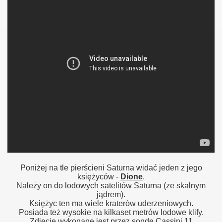
.
Poniżej na tle pierścieni Saturna widać jeden z jego
księżyców -
Dione
.
Należy on do lodowych satelitów Saturna (ze skalnym
jądrem).
Księżyc ten ma wiele kraterów uderzeniowych.
Posiada też wysokie na kilkaset metrów lodowe klify.
Zdjęcie wykonane jest przez sondę Cassini 11