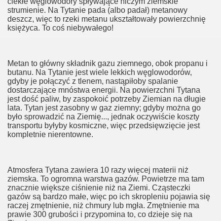
ciekłe węglowodory spływające niczym ziemskie
strumienie. Na Tytanie pada (albo padał) metanowy
deszcz, więc to rzeki metanu ukształtowały powierzchnię
księżyca. To coś niebywałego!
Metan to główny składnik gazu ziemnego, obok propanu i
butanu. Na Tytanie jest wiele lekkich węglowodorów,
gdyby je połączyć z tlenem, nastąpiłoby spalanie
dostarczające mnóstwa energii. Na powierzchni Tytana
jest dość paliw, by zaspokoić potrzeby Ziemian na długie
lata. Tytan jest zasobny w gaz ziemny; gdyby można go
było sprowadzić na Ziemię..., jednak oczywiście koszty
transportu byłyby kosmiczne, więc przedsięwzięcie jest
kompletnie nierentowne.
Atmosfera Tytana zawiera 10 razy więcej materii niż
ziemska. To ogromna warstwa gazów. Powietrze ma tam
znacznie większe ciśnienie niż na Ziemi. Cząsteczki
gazów są bardzo małe, więc po ich skropleniu pojawia się
raczej zmętnienie, niż chmury lub mgła. Zmętnienie ma
prawie 300 grubości i przypomina to, co dzieje się na