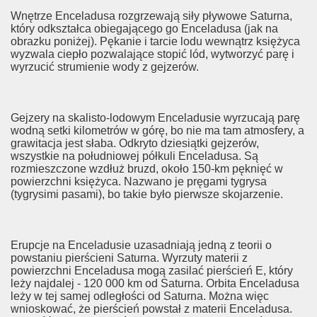
Wnętrze Enceladusa rozgrzewają siły pływowe Saturna,
który odkształca obiegającego go Enceladusa (jak na
obrazku poniżej). Pękanie i tarcie lodu wewnątrz księżyca
wyzwala ciepło pozwalające stopić lód, wytworzyć parę i
wyrzucić strumienie wody z gejzerów.
Gejzery na skalisto-lodowym Enceladusie wyrzucają parę
wodną setki kilometrów w górę, bo nie ma tam atmosfery, a
grawitacja jest słaba. Odkryto dziesiątki gejzerów,
wszystkie na południowej półkuli Enceladusa. Są
rozmieszczone wzdłuż bruzd, około 150-km pęknięć w
powierzchni księżyca. Nazwano je pręgami tygrysa
(tygrysimi pasami), bo takie było pierwsze skojarzenie.
Erupcje na Enceladusie uzasadniają jedną z teorii o
powstaniu pierścieni Saturna. Wyrzuty materii z
powierzchni Enceladusa mogą zasilać pierścień E, który
leży najdalej - 120 000 km od Saturna. Orbita Enceladusa
leży w tej samej odległości od Saturna. Można więc
wnioskować, że pierścień powstał z materii Enceladusa.