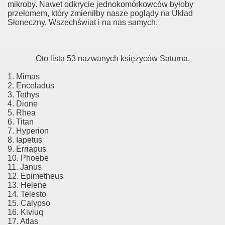
mikroby. Nawet odkrycie jednokomórkowców byłoby
przełomem, który zmieniłby nasze poglądy na Układ
Słoneczny, Wszechświat i na nas samych.
Oto
lista 53 nazwanych księżyców Saturna
.
1. Mimas
2. Enceladus
3. Tethys
4. Dione
5. Rhea
6. Titan
7. Hyperion
8. Iapetus
9. Erriapus
10. Phoebe
11. Janus
12. Epimetheus
13. Helene
14. Telesto
15. Calypso
16. Kiviuq
17. Atlas