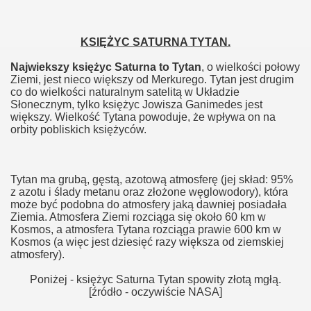
KSIĘŻYC SATURNA TYTAN.
Najwiekszy księżyc Saturna to Tytan
, o wielkości połowy
Ziemi, jest nieco większy od Merkurego. Tytan jest drugim
co do wielkości naturalnym satelitą w Układzie
Słonecznym, tylko księżyc Jowisza Ganimedes jest
większy. Wielkość Tytana powoduje, że wpływa on na
orbity pobliskich księżyców.
Tytan ma grubą, gęstą, azotową atmosferę (jej skład: 95%
z azotu i ślady metanu oraz złożone węglowodory), która
może być podobna do atmosfery jaką dawniej posiadała
Ziemia. Atmosfera Ziemi rozciąga się około 60 km w
Kosmos, a atmosfera Tytana rozciąga prawie 600 km w
Kosmos (a więc jest dziesięć razy większa od ziemskiej
atmosfery).
Poniżej - księżyc Saturna Tytan spowity złotą mgłą.
[źródło - oczywiście NASA]