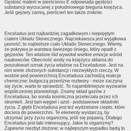
Gęstość materii w pierścieniu E odpowiada gęstości
substancji wyrzucanej z południowego bieguna księżyca.
Jeśli gejzery zamrą, pierścień ten także zniknie.
Enceladus jest najbardziej zagadkowym i niepojętym
ciałem Układu Słonecznego. Najciekawsza jest wyjątkowa
jasność; to najbielsze ciało Układu Słonecznego. Wiemy,
że pokrywa je warstwa świeżego śniegu, który opadł z
gejzerów. Ten właśnie lód wywołał wielkie emocje wśród
naukowców. Obecność wody na księżycu skłania do
poszukiwań oznak życia właśnie na Enceladusie. Jest na
nim wiele złożonych substancji i niezwykłych rzeczy. W
wodzie pod powierzchnią Enceladusa zachodzą reakcje
chemiczne; bulgoczą przeróżne roztwory - może zaczyna
się życie, warto to sprawdzić. To najambitniejsze wyzwanie
współczesnej planetologii. Znamy skład gazów z
Enceladusa, bo sonda kosmiczna przeleciała przez ich
strumień. Jest tam węgiel i azot - podstawowe składniki
życia. Z głębi Enceladusa jest też wydzielane ciepło, które
dociera do powierzchni. Te elementy wystarczą, by
utrzymać przy życiu organizmy, jeśli się pojawią. Dlatego
Enceladus jest taki interesujący. Jakie to organizmy?
Zapewne niezbyt złożone; w najlepszym wypadku będą to