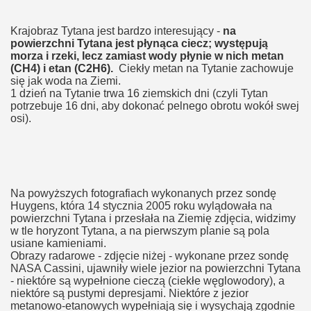
Krajobraz Tytana jest bardzo interesujący -
na
powierzchni Tytana jest płynąca ciecz; występują
morza i rzeki, lecz zamiast wody płynie w nich metan
(CH4) i etan (C2H6).
Ciekły metan na Tytanie zachowuje
się jak woda na Ziemi.
1 dzień na Tytanie trwa 16 ziemskich dni (czyli Tytan
potrzebuje 16 dni, aby dokonać pelnego obrotu wokół swej
osi).
Na powyższych fotografiach wykonanych przez sondę
Huygens, która 14 stycznia 2005 roku wylądowała na
powierzchni Tytana i przesłała na Ziemię zdjęcia, widzimy
w tle horyzont Tytana, a na pierwszym planie są pola
usiane kamieniami.
Obrazy radarowe - zdjęcie niżej - wykonane przez sondę
NASA Cassini, ujawniły wiele jezior na powierzchni Tytana
- niektóre są wypełnione cieczą (ciekłe węglowodory), a
niektóre są pustymi depresjami. Niektóre z jezior
metanowo-etanowych wypełniają się i wysychają zgodnie