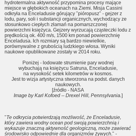
hydrotermalna aktywność przypomina procesy mające
miejsce w głębokich oceanach na Ziemi. Misja Cassini
odkryła na Enceladusie górujący "pióropusz" - gejzer z
lodu, pary, soli i substancji organicznych, wychodzący ze
stosunkowo ciepłych złamań na pomarszczonej
powierzchni księżyca. Gejzery wyrzucają cząsteczki lodu z
prędkością ok. 400 m/s, 1500 km ponad powierzchnię
Enceladusa. Ich rozmiary są bardzo niewielkie,
porównywalne z grubością ludzkiego włosa. Wyniki
naukowe opublikowane zostały w 2014 roku.
Poniżej - lodowate strumienie pary wodnej
wybuchają na księżycu Satruna, Enceladusie,
na wysokość setek kilometrów w kosmos.
Jest to wizja artystyczna stworzona na podst. danych
naukowych.
[źródło - NASA
Image by Karl Kofoed -- Drexel Hill, Pennsylvania.
]
"
Te odkrycia potwierdzają możliwość, że Enceladusie,
który zawiera wodny ocean pod swoją powierzchnią i
wykazuje znaczną aktywność geologiczną, może zawierać
środowisko odpowiednie dla organizmów żywych
." -