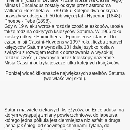
imieniem (Cassini Division - rozłam/przerwa Cassini-ego).
Mimas i Enceladus zostały odkryte przez astronoma
Williama Herschela w 1789 roku. Kolejne dwa odkrycia
przyszły w odstępach 50 lub więcej lat - Hyperion (1848) i
Phoebe - Febe (1898).
Gdy w 19 wieku wzrosła rozdzielczość teleskopów, urosła
także rodzina odkrytych księżyców Saturna. W 1966 roku
zostały odkryte Epimetheus - Epimieteusz i Janus. Do
czasu misji Cassini-Huygens w 1997 roku, liczba znanych
księżyców Saturna wynosiła 18 i dalej szybko rosła w
związku z rozwojem technik obrazowania w wysokiej
rozdzielczości, używanych przez teleskopy naziemne.
Misja Cassini odkryła jeszcze kilka kolejnych księżyców.
Poniżej widać kilkanaście największych satelitów Saturna
(we właściwej skali).
Saturn ma wiele ciekawych księżyców, od Enceladusa, na
którym występują zmiany powierzchniowe, do Iapetusa,
którego jedna półkula jest ciemniejsza niż asfalt, a druga
jasna jak śnieg, od spowitego chmurami Tytana, do