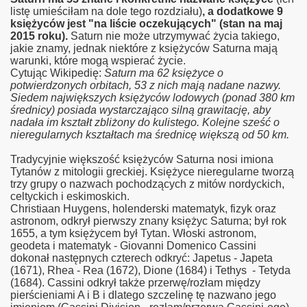
listę umieściłam na dole tego rozdziału)
, a dodatkowe 9
księżyców jest "na liście oczekujących" (stan na maj
2015 roku).
Saturn nie może utrzymywać życia takiego,
jakie znamy, jednak niektóre z księżyców Saturna mają
warunki, które mogą wspierać życie.
Cytując Wikipedię:
Saturn ma 62 księżyce o
potwierdzonych orbitach, 53 z nich mają nadane nazwy.
Siedem największych księżyców lodowych (ponad 380 km
średnicy) posiada wystarczająco silną grawitację, aby
nadała im kształt zbliżony do kulistego. Kolejne sześć o
nieregularnych kształtach ma średnicę większą od 50 km.
Tradycyjnie większość księżyców Saturna nosi imiona
Tytanów z mitologii greckiej. Księżyce nieregularne tworzą
trzy grupy o nazwach pochodzących z mitów nordyckich,
celtyckich i eskimoskich.
Christiaan Huygens, holenderski matematyk, fizyk oraz
astronom, odkrył pierwszy znany księżyc Saturna; był rok
1655, a tym księżycem był Tytan. Włoski astronom,
geodeta i matematyk - Giovanni Domenico Cassini
dokonał następnych czterech odkryć: Japetus - Japeta
(1671), Rhea - Rea (1672), Dione (1684) i Tethys - Tetyda
(1684). Cassini odkrył także przerwę/rozłam między
pierścieniami A i B i dlatego szczelinę tę nazwano jego