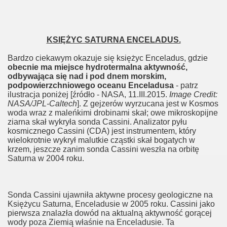
KSIĘŻYC SATURNA ENCELADUS.
Bardzo ciekawym okazuje się księżyc Enceladus, gdzie
obecnie ma miejsce hydrotermalna aktywność,
odbywająca się nad i pod dnem morskim,
podpowierzchniowego oceanu Enceladusa
- patrz
ilustracja poniżej [źródło - NASA, 11.III.2015.
Image Credit:
NASA/JPL-Caltech
]. Z gejzerów wyrzucana jest w Kosmos
woda wraz z maleńkimi drobinami skał; owe mikroskopijne
ziarna skał wykryła sonda Cassini. Analizator pyłu
kosmicznego Cassini (CDA) jest instrumentem, który
wielokrotnie wykrył malutkie cząstki skał bogatych w
krzem, jeszcze zanim sonda Cassini weszła na orbitę
Saturna w 2004 roku.
Sonda Cassini ujawniła aktywne procesy geologiczne na
Księżycu Saturna, Enceladusie w 2005 roku. Cassini jako
pierwsza znalazła dowód na aktualną aktywność gorącej
wody poza Ziemią właśnie na Enceladusie. Ta