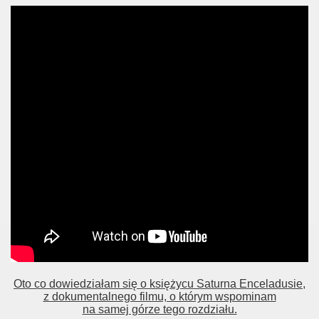
Oto co dowiedziałam się o księżycu Saturna Enceladusie,
z dokumentalnego filmu, o którym wspominam
na samej górze tego rozdziału.