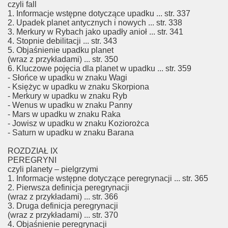
czyli fall
1. Informacje wstępne dotyczące upadku ... str. 337
2. Upadek planet antycznych i nowych ... str. 338
3. Merkury w Rybach jako upadły anioł ... str. 341
4. Stopnie debilitacji ... str. 343
5. Objaśnienie upadku planet
(wraz z przykładami) ... str. 350
6. Kluczowe pojęcia dla planet w upadku ... str. 359
- Słońce w upadku w znaku Wagi
- Księżyc w upadku w znaku Skorpiona
- Merkury w upadku w znaku Ryb
- Wenus w upadku w znaku Panny
- Mars w upadku w znaku Raka
- Jowisz w upadku w znaku Koziorożca
- Saturn w upadku w znaku Barana
ROZDZIAŁ IX
PEREGRYNI
czyli planety – pielgrzymi
1. Informacje wstępne dotyczące peregrynacji ... str. 365
2. Pierwsza definicja peregrynacji
(wraz z przykładami) ... str. 366
3. Druga definicja peregrynacji
(wraz z przykładami) ... str. 370
4. Objaśnienie peregrynacji