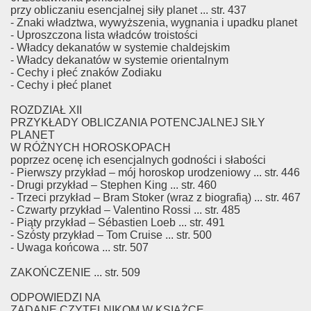
przy obliczaniu esencjalnej siły planet ... str. 437
- Znaki władztwa, wywyższenia, wygnania i upadku planet
- Uproszczona lista władców troistości
- Władcy dekanatów w systemie chaldejskim
- Władcy dekanatów w systemie orientalnym
- Cechy i płeć znaków Zodiaku
- Cechy i płeć planet
ROZDZIAŁ XII
PRZYKŁADY OBLICZANIA POTENCJALNEJ SIŁY
PLANET
W RÓŻNYCH HOROSKOPACH
poprzez ocenę ich esencjalnych godności i słabości
- Pierwszy przykład – mój horoskop urodzeniowy ... str. 446
- Drugi przykład – Stephen King ... str. 460
- Trzeci przykład – Bram Stoker (wraz z biografią) ... str. 467
- Czwarty przykład – Valentino Rossi ... str. 485
- Piąty przykład – Sébastien Loeb ... str. 491
- Szósty przykład – Tom Cruise ... str. 500
- Uwaga końcowa ... str. 507
ZAKOŃCZENIE ... str. 509
ODPOWIEDZI NA
ZADANE CZYTELNIKOM W KSIĄŻCE