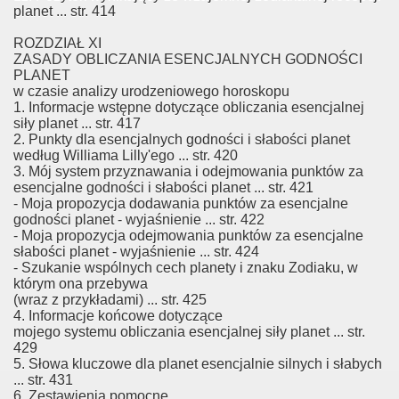
planet ... str. 414
ROZDZIAŁ XI
ZASADY OBLICZANIA ESENCJALNYCH GODNOŚCI
PLANET
w czasie analizy urodzeniowego horoskopu
1. Informacje wstępne dotyczące obliczania esencjalnej
siły planet ... str. 417
2. Punkty dla esencjalnych godności i słabości planet
według Williama Lilly'ego ... str. 420
3. Mój system przyznawania i odejmowania punktów za
esencjalne godności i słabości planet ... str. 421
- Moja propozycja dodawania punktów za esencjalne
godności planet - wyjaśnienie ... str. 422
- Moja propozycja odejmowania punktów za esencjalne
słabości planet - wyjaśnienie ... str. 424
- Szukanie wspólnych cech planety i znaku Zodiaku, w
którym ona przebywa
(wraz z przykładami) ... str. 425
4. Informacje końcowe dotyczące
mojego systemu obliczania esencjalnej siły planet ... str.
429
5. Słowa kluczowe dla planet esencjalnie silnych i słabych
... str. 431
6. Zestawienia pomocne