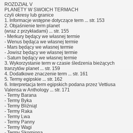
ROZDZIAŁ V
PLANETY W SWOICH TERMACH
czyli okresy lub granice
1. Informacje wstępne dotyczące term ... str. 153
2. Objaśnienie term planet
(wraz z przykładami) ... str. 155
- Merkury będący we własnej termie
- Wenus będąca we własnej termie
- Mars będący we własnej termie
- Jowisz będący we własnej termie
- Saturn będący we własnej termie
3. Wykorzystanie term w czasie śledzenia bieżących
tranzytów planet ... str. 159
4. Dodatkowe znaczenie term ... str. 161
5. Termy egipskie ... str. 162
6. Interpretacja term egipskich podana przez Vettiusa
Valensa w Anthology ... str. 171
- Termy Barana
- Termy Byka
- Termy Bliźniąt
- Termy Raka
- Termy Lwa
- Termy Panny
- Termy Wagi
- Termy Skorpiona