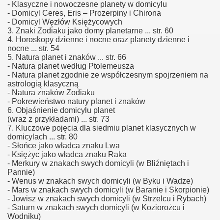
- Klasyczne i nowoczesne planety w domicylu
- Domicyl Ceres, Eris – Prozerpiny i Chirona
- Domicyl Węzłów Księżycowych
3. Znaki Zodiaku jako domy planetarne ... str. 60
4. Horoskopy dzienne i nocne oraz planety dzienne i
nocne ... str. 54
5. Natura planet i znaków ... str. 66
- Natura planet według Ptolemeusza
- Natura planet zgodnie ze współczesnym spojrzeniem na
astrologią klasyczną
- Natura znaków Zodiaku
- Pokrewieństwo natury planet i znaków
6. Objaśnienie domicylu planet
(wraz z przykładami) ... str. 73
7. Kluczowe pojęcia dla siedmiu planet klasycznych w
domicylach ... str. 80
- Słońce jako władca znaku Lwa
- Księżyc jako władca znaku Raka
- Merkury w znakach swych domicyli (w Bliźniętach i
Pannie)
- Wenus w znakach swych domicyli (w Byku i Wadze)
- Mars w znakach swych domicyli (w Baranie i Skorpionie)
- Jowisz w znakach swych domicyli (w Strzelcu i Rybach)
- Saturn w znakach swych domicyli (w Koziorożcu i
Wodniku)