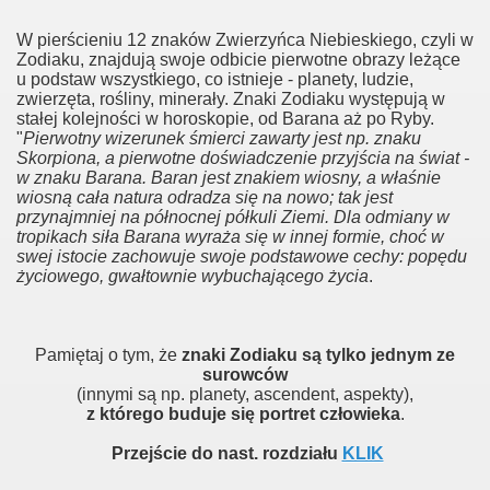
W pierścieniu 12 znaków Zwierzyńca Niebieskiego, czyli w
Zodiaku, znajdują swoje odbicie pierwotne obrazy leżące
u podstaw wszystkiego, co istnieje - planety, ludzie,
zwierzęta, rośliny, minerały. Znaki Zodiaku występują w
stałej kolejności w horoskopie, od Barana aż po Ryby.
"
Pierwotny wizerunek śmierci zawarty jest np. znaku
Skorpiona, a pierwotne doświadczenie przyjścia na świat -
w znaku Barana. Baran jest znakiem wiosny, a właśnie
wiosną cała natura odradza się na nowo; tak jest
przynajmniej na północnej półkuli Ziemi. Dla odmiany w
tropikach siła Barana wyraża się w innej formie, choć w
swej istocie zachowuje swoje podstawowe cechy: popędu
życiowego, gwałtownie wybuchającego życia
.
Pamiętaj o tym, że
znaki Zodiaku są tylko jednym ze
surowców
(innymi są np. planety, ascendent, aspekty),
z którego buduje się portret człowieka
.
Przejście do nast. rozdziału
KLIK