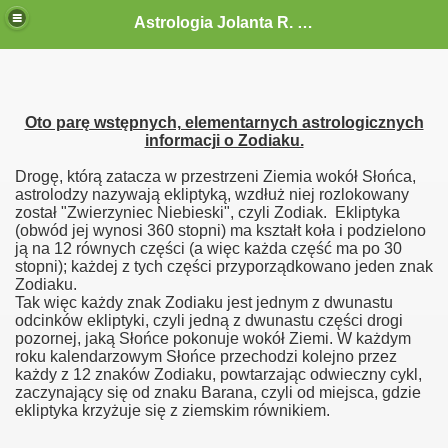
Astrologia Jolanta R. G.-Gołębiewska
Oto parę wstępnych, elementarnych astrologicznych
informacji o Zodiaku.
Drogę, którą zatacza w przestrzeni Ziemia wokół Słońca,
astrolodzy nazywają ekliptyką, wzdłuż niej rozlokowany
został "Zwierzyniec Niebieski", czyli Zodiak. Ekliptyka
(obwód jej wynosi 360 stopni) ma kształt koła i podzielono
ją na 12 równych części (a więc każda część ma po 30
stopni); każdej z tych części przyporządkowano jeden znak
Zodiaku.
Tak więc każdy znak Zodiaku jest jednym z dwunastu
odcinków ekliptyki, czyli jedną z dwunastu części drogi
pozornej, jaką Słońce pokonuje wokół Ziemi. W każdym
roku kalendarzowym Słońce przechodzi kolejno przez
każdy z 12 znaków Zodiaku, powtarzając odwieczny cykl,
zaczynający się od znaku Barana, czyli od miejsca, gdzie
ekliptyka krzyżuje się z ziemskim równikiem.