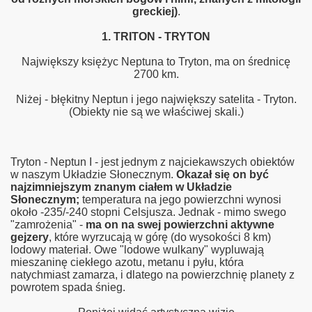
greckiej)
.
1. TRITON - TRYTON
Największy księżyc Neptuna to Tryton, ma on średnicę
2700 km.
Niżej - błękitny Neptun i jego największy satelita - Tryton.
(Obiekty nie są we właściwej skali.)
Tryton - Neptun I - jest jednym z najciekawszych obiektów
w naszym Układzie Słonecznym.
Okazał się on być
najzimniejszym znanym ciałem w Układzie
Słonecznym;
temperatura na jego powierzchni wynosi
około -235/-240 stopni Celsjusza. Jednak - mimo swego
"zamrożenia" -
ma on na swej powierzchni aktywne
gejzery
, które wyrzucają w górę (do wysokości 8 km)
lodowy materiał. Owe "lodowe wulkany" wypluwają
mieszaninę ciekłego azotu, metanu i pyłu, która
natychmiast zamarza, i dlatego na powierzchnię planety z
powrotem spada śnieg.