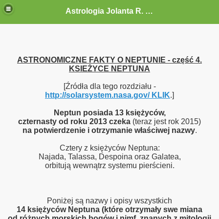
Astrologia Jolanta R. G.-Gołębiewska
ASTRONOMICZNE FAKTY O NEPTUNIE - część 4.
KSIEŻYCE NEPTUNA
[Źródła dla tego rozdziału -
http://solarsystem.nasa.gov/ KLIK
.]
Neptun posiada 13 księżyców,
czternasty od roku 2013 czeka
(teraz jest rok 2015)
na potwierdzenie i otrzymanie właściwej nazwy
.
Cztery z księżyców Neptuna:
Najada, Talassa, Despoina oraz Galatea,
orbitują wewnątrz systemu pierścieni.
Poniżej są nazwy i opisy wszystkich
14 księżyców Neptuna (które otrzymały swe miana
od różnych morskich bogów i nimf, znanych z mitologii