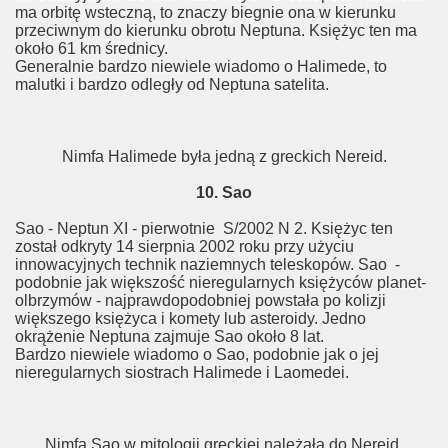
ma orbitę wsteczną, to znaczy biegnie ona w kierunku
przeciwnym do kierunku obrotu Neptuna. Księżyc ten ma
około 61 km średnicy.
Generalnie bardzo niewiele wiadomo o Halimede, to
malutki i bardzo odległy od Neptuna satelita.
Nimfa Halimede była jedną z greckich Nereid.
10. Sao
Sao - Neptun XI - pierwotnie S/2002 N 2. Księżyc ten
został odkryty 14 sierpnia 2002 roku przy użyciu
innowacyjnych technik naziemnych teleskopów. Sao -
podobnie jak większość nieregularnych księżyców planet-
olbrzymów - najprawdopodobniej powstała po kolizji
większego księżyca i komety lub asteroidy. Jedno
okrążenie Neptuna zajmuje Sao około 8 lat.
Bardzo niewiele wiadomo o Sao, podobnie jak o jej
nieregularnych siostrach Halimede i Laomedei.
Nimfa Sao w mitologii greckiej należała do Nereid.