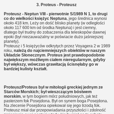
3. Proteus - Proteusz
Proteusz - Neptun VIII - pierwotnie S/1989 N 1, to drugi
co do wielkości księżyc Neptuna
, jego średnica wynosi
około 418 km. Leży on dość blisko planety (w odległości
około 117 600 km od środka Neptuna) i jest ciemny,
dlatego był trudny do zobaczenia dla teleskopów dawnej
epoki (był niezauważalny w poświacie dużo jaśniejszej
planety).
Proteusz i 5 księżyców odkrytych przez Voyagera 2 w 1989
roku,
należą do najciemniejszych obiektów w naszym
Układzie Słonecznym
.
Proteus jest prawdopodobnie
największym możliwym ciałem nieregularnym, gdyby
był większy, wówczas grawitacją ścisnęłaby go w
bardziej kulisty kształt.
Proteusz/Proteus był w mitologii greckiej jednym ze
Starców Morskich; był wieszczącym bóstwem
morskim
, w tym bogiem mórz południowych, jak też
pasterzem fok Posejdona. Był on synem boga Posejdona.
Na zlecenie Posejdona opiekował się jego trzodą fok.
Proteusz miał dar przepowiadania przyszłości i zdolność