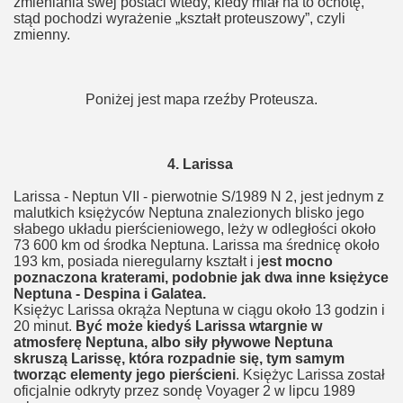
zmieniania swej postaci wtedy, kiedy miał na to ochotę,
stąd pochodzi wyrażenie „kształt proteuszowy”, czyli
zmienny.
Poniżej jest mapa rzeźby Proteusza.
4. Larissa
Larissa - Neptun VII - pierwotnie S/1989 N 2, jest jednym z
malutkich księżyców Neptuna znalezionych blisko jego
słabego układu pierścieniowego, leży w odległości około
73 600 km od środka Neptuna. Larissa ma średnicę około
193 km, posiada nieregularny kształt i j
est mocno
poznaczona kraterami, podobnie jak dwa inne księżyce
Neptuna - Despina i Galatea.
Księżyc Larissa okrąża Neptuna w ciągu około 13 godzin i
20 minut.
Być może kiedyś Larissa wtargnie w
atmosferę Neptuna, albo siły pływowe Neptuna
skruszą Larissę, która rozpadnie się, tym samym
tworząc elementy jego pierścieni
. Księżyc Larissa został
oficjalnie odkryty przez sondę Voyager 2 w lipcu 1989