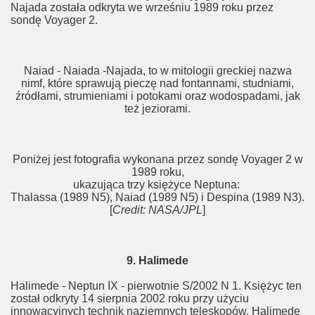
Najada została odkryta we wrześniu 1989 roku przez
sondę Voyager 2.
Naiad - Naiada -Najada, to w mitologii greckiej nazwa
nimf, które sprawują pieczę nad fontannami, studniami,
źródłami, strumieniami i potokami oraz wodospadami, jak
też jeziorami.
Poniżej jest fotografia wykonana przez sondę Voyager 2 w
1989 roku,
ukazująca trzy księżyce Neptuna:
Thalassa (1989 N5), Naiad (1989 N5) i Despina (1989 N3).
[
Credit: NASA/JPL
]
9. Halimede
Halimede - Neptun IX - pierwotnie S/2002 N 1. Księżyc ten
został odkryty 14 sierpnia 2002 roku przy użyciu
innowacyjnych technik naziemnych teleskopów. Halimede