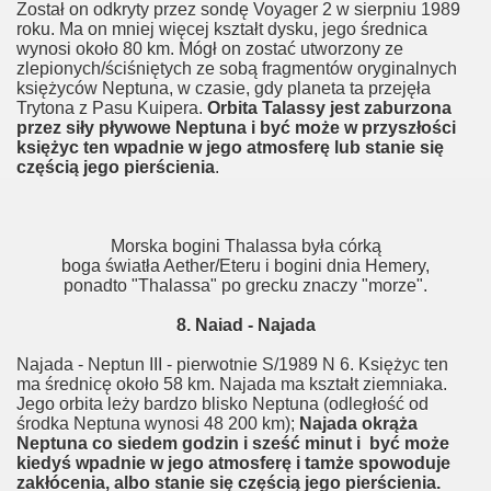
Został on odkryty przez sondę Voyager 2 w sierpniu 1989
roku. Ma on mniej więcej kształt dysku, jego średnica
wynosi około 80 km. Mógł on zostać utworzony ze
zlepionych/ściśniętych ze sobą fragmentów oryginalnych
księżyców Neptuna, w czasie, gdy planeta ta przejęła
Trytona z Pasu Kuipera.
Orbita Talassy jest zaburzona
przez siły pływowe Neptuna i być może w przyszłości
księżyc ten wpadnie w jego atmosferę lub stanie się
częścią jego pierścienia
.
Morska bogini Thalassa była córką
boga światła Aether/Eteru i bogini dnia Hemery,
ponadto "Thalassa" po grecku znaczy "morze".
8. Naiad - Najada
Najada - Neptun III - pierwotnie S/1989 N 6. Księżyc ten
ma średnicę około 58 km. Najada ma kształt ziemniaka.
Jego orbita leży bardzo blisko Neptuna (odległość od
środka Neptuna wynosi 48 200 km);
Najada okrąża
Neptuna co siedem godzin i sześć minut i być może
kiedyś wpadnie w jego atmosferę i tamże spowoduje
zakłócenia, albo stanie się częścią jego pierścienia.