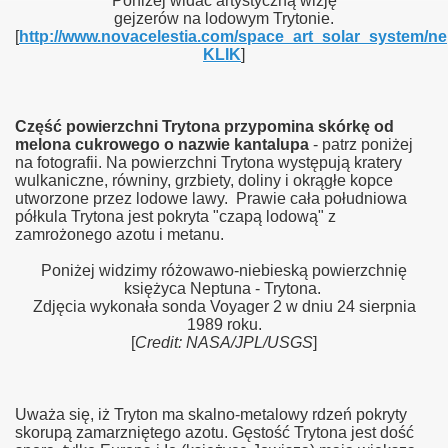
Poniżej widać artystyczną wizję
gejzerów na lodowym Trytonie.
[
http://www.novacelestia.com/space_art_solar_system/ne
KLIK
]
Część powierzchni Trytona przypomina skórkę od
melona cukrowego o nazwie kantalupa
- patrz poniżej
na fotografii. Na powierzchni Trytona występują kratery
wulkaniczne, równiny, grzbiety, doliny i okrągłe kopce
utworzone przez lodowe lawy. Prawie cała południowa
półkula Trytona jest pokryta "czapą lodową" z
zamrożonego azotu i metanu.
Poniżej widzimy różowawo-niebieską powierzchnię
księżyca Neptuna - Trytona.
Zdjęcia wykonała sonda Voyager 2 w dniu 24 sierpnia
1989 roku.
[
Credit: NASA/JPL/USGS
]
Uważa się, iż Tryton ma skalno-metalowy rdzeń pokryty
skorupą zamarzniętego azotu. Gęstość Trytona jest dość