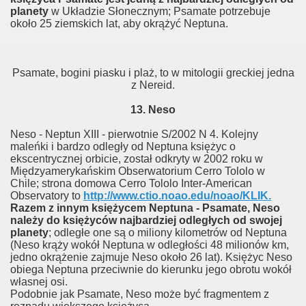
planety
w Układzie Słonecznym; Psamate potrzebuje
około 25 ziemskich lat, aby okrążyć Neptuna.
Psamate, bogini piasku i plaż, to w mitologii greckiej jedna
z Nereid.
13. Neso
Neso - Neptun XIII - pierwotnie S/2002 N 4. Kolejny
maleńki i bardzo odległy od Neptuna księżyc o
ekscentrycznej orbicie, został odkryty w 2002 roku w
Międzyamerykańskim Obserwatorium Cerro Tololo w
Chile; strona domowa Cerro Tololo Inter-American
Observatory to
http://www.ctio.noao.edu/noao/KLIK.
Razem z innym księżycem Neptuna - Psamate, Neso
należy do księżyców najbardziej odległych od swojej
planety
; odległe one są o miliony kilometrów od Neptuna
(Neso krąży wokół Neptuna w odległości 48 milionów km,
jedno okrążenie zajmuje Neso około 26 lat). Księżyc Neso
obiega Neptuna przeciwnie do kierunku jego obrotu wokół
własnej osi.
Podobnie jak Psamate, Neso może być fragmentem z