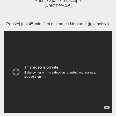
Hubble Space Telescope.
[
Credit: NASA
]
Poniżej jest 45-min. film o Uranie i Neptunie (jęz. polski).