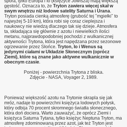
spora, tylko Europa i Io (księżyce Jowisza) mają większą
gęstość. Oznacza to, że
Tryton zawiera więcej skał w
swym wnętrzu niż lodowe satelity Saturna i Urana
.
Tryton posiada cienką atmosferę (grubość tej "mgiełki" to
najwyżej 5-10 km), która robi się coraz cieplejsza i
naukowcy nie wiedzą dlaczego tak się dzieje. Atmosfera
ta, składająca się głównie z azotu i niewielkich ilości
metanu, najprawdopodobniej pochodzi z wulkanicznej
aktywności Trytona, która jest napędzana przez sezonowe
ogrzewanie przez Słońce.
Tryton, Io i Wenus są
jedynymi ciałami w Układzie Słonecznym (oprócz
Ziemi), które są znane jako aktywne wulkanicznie w
obecnym czasie
.
Poniżej - powierzchnia Trytona z bliska.
Zdjęcie - NASA, Voyager 2, 1989.
Ponieważ większość azotu na Trytonie skrapla się jak
mróz, nadaje to powierzchni księżyca lodowych połysk,
który odbija 70 procent skromnego światła słonecznego,
która doń dociera. Warto zauważyć, że oprócz Ziemi i
księżyca Saturna Tytana, tylko księżyc Neptuna Tryton, ma
atmosferę zdominowaną przez azot, jak też Tryton jest