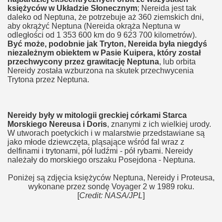
księżyców w Układzie Słonecznym
; Nereida jest tak
daleko od Neptuna, że potrzebuje aż 360 ziemskich dni,
aby okrążyć Neptuna (Nereida okrąża Neptuna w
odległości od 1 353 600 km do 9 623 700 kilometrów).
Być może, podobnie jak Tryton, Nereida była niegdyś
niezależnym obiektem w Pasie Kuipera, który został
przechwycony przez grawitację Neptuna
, lub orbita
Nereidy została wzburzona na skutek przechwycenia
Trytona przez Neptuna.
Nereidy były w mitologii greckiej córkami Starca
Morskiego Nereusa i Doris
, znanymi z ich wielkiej urody.
W utworach poetyckich i w malarstwie przedstawiane są
jako młode dziewczęta, pląsające wśród fal wraz z
delfinami i trytonami, pół ludźmi - pół rybami. Nereidy
należały do morskiego orszaku Posejdona - Neptuna.
Poniżej są zdjęcia księżyców Neptuna, Nereidy i Proteusa,
wykonane przez sondę Voyager 2 w 1989 roku.
[
Credit: NASA/JPL
]