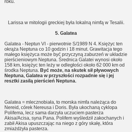
roku.
Larissa w mitologii greckiej była lokalną nimfą w Tesalii.
5. Galatea
Galatea - Neptun VI - pierwotnie S/1989 N 4. Księżyc ten
okrąża Neptuna co 10 godzin i 18 minut. Grawitacja tego
małego księżyca może być przyczyną zaburzeń w układzie
pierścieniowym Neptuna. Średnica Galatei wynosi około
158 km, księżyc ten leży w odległości około 62 000 km od
środka Neptuna.
Być może, na skutek sił pływowych
Neptuna, Galatea w przyszłości rozpadnie się i jej
resztki zasilą pierścień Neptuna.
Galatea = mlecznobiała, to morska nimfa należąca do
Nereid, córek Nereusa i Doris. Była ukochaną cyklopa
Polifema, lecz sama darzyła uczuciem pasterza
Akisa/Acisa, syna Pana. Polifem wyśledził zakochanych i
zabił Akisa upuszczając na niego z góry skałę, która
zmiażdżyła pasterza.