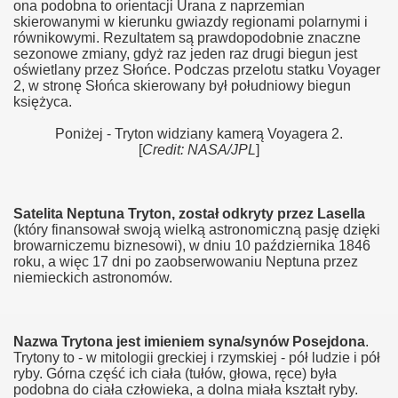
ona podobna to orientacji Urana z naprzemian
skierowanymi w kierunku gwiazdy regionami polarnymi i
równikowymi. Rezultatem są prawdopodobnie znaczne
sezonowe zmiany, gdyż raz jeden raz drugi biegun jest
oświetlany przez Słońce. Podczas przelotu statku Voyager
2, w stronę Słońca skierowany był południowy biegun
księżyca.
Poniżej - Tryton widziany kamerą Voyagera 2.
.
[
Credit: NASA/JPL
]
Satelita Neptuna Tryton, został odkryty przez Lasella
(który finansował swoją wielką astronomiczną pasję dzięki
browarniczemu biznesowi), w dniu 10 października 1846
roku, a więc 17 dni po zaobserwowaniu Neptuna przez
niemieckich astronomów.
Nazwa Trytona jest imieniem syna/synów Posejdona
.
Trytony to - w mitologii greckiej i rzymskiej - pół ludzie i pół
ryby. Górna część ich ciała (tułów, głowa, ręce) była
podobna do ciała człowieka, a dolna miała kształt ryby.