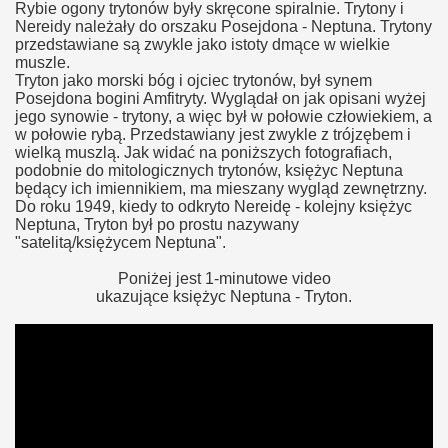
Rybie ogony trytonów były skręcone spiralnie. Trytony i
Nereidy należały do orszaku Posejdona - Neptuna. Trytony
przedstawiane są zwykle jako istoty dmące w wielkie
muszle.
Tryton jako morski bóg i ojciec trytonów, był synem
Posejdona bogini Amfitryty. Wyglądał on jak opisani wyżej
jego synowie - trytony, a więc był w połowie człowiekiem, a
w połowie rybą. Przedstawiany jest zwykle z trójzębem i
wielką muszlą. Jak widać na poniższych fotografiach,
podobnie do mitologicznych trytonów, księżyc Neptuna
będący ich imiennikiem, ma mieszany wygląd zewnętrzny.
Do roku 1949, kiedy to odkryto Nereidę - kolejny księżyc
Neptuna, Tryton był po prostu nazywany
"satelitą/księżycem Neptuna".
Poniżej jest 1-minutowe video
ukazujące księżyc Neptuna - Tryton.