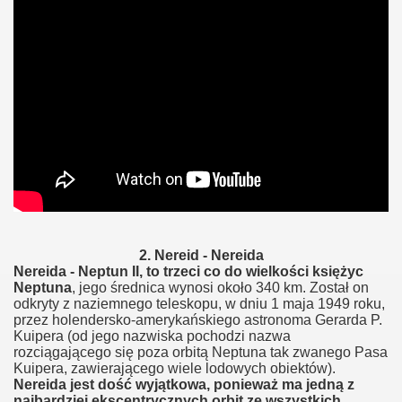
2. Nereid - Nereida
Nereida - Neptun II, to trzeci co do wielkości księżyc
Neptuna
, jego średnica wynosi około 340 km. Został on
odkryty z naziemnego teleskopu, w dniu 1 maja 1949 roku,
przez holendersko-amerykańskiego astronoma Gerarda P.
Kuipera (od jego nazwiska pochodzi nazwa
rozciągającego się poza orbitą Neptuna tak zwanego Pasa
Kuipera, zawierającego wiele lodowych obiektów).
Nereida jest dość wyjątkowa, ponieważ ma jedną z
najbardziej ekscentrycznych orbit ze wszystkich