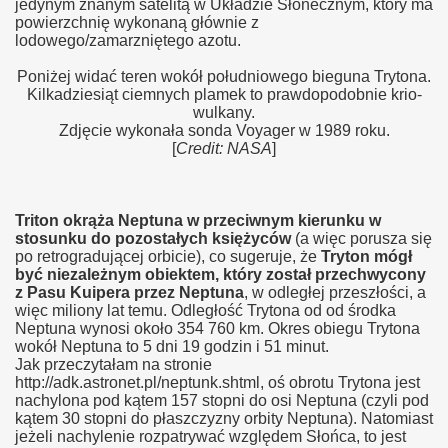
jedynym znanym satelitą w Układzie Słonecznym, który ma
powierzchnię wykonaną głównie z
lodowego/zamarzniętego azotu.
Poniżej widać teren wokół południowego bieguna Trytona.
Kilkadziesiąt ciemnych plamek to prawdopodobnie krio-
wulkany.
Zdjęcie wykonała sonda Voyager w 1989 roku.
[
Credit: NASA
]
Triton okrąża Neptuna w przeciwnym kierunku w
stosunku do pozostałych księżyców
(a więc porusza się
po retrogradującej orbicie), co sugeruje, że
Tryton mógł
być niezależnym obiektem, który został przechwycony
z Pasu Kuipera przez Neptuna
, w odległej przeszłości, a
więc miliony lat temu. Odległość Trytona od od środka
Neptuna wynosi około 354 760 km. Okres obiegu Trytona
wokół Neptuna to 5 dni 19 godzin i 51 minut.
Jak przeczytałam na stronie
http://adk.astronet.pl/neptunk.shtml, oś obrotu Trytona jest
nachylona pod kątem 157 stopni do osi Neptuna (czyli pod
kątem 30 stopni do płaszczyzny orbity Neptuna). Natomiast
jeżeli nachylenie rozpatrywać względem Słońca, to jest