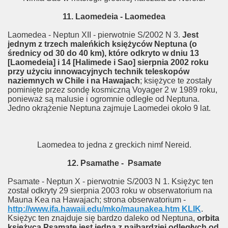
11. Laomedeia - Laomedea
Laomedea - Neptun XII - pierwotnie S/2002 N 3.
Jest
jednym z trzech maleńkich księżyców Neptuna (o
średnicy od 30 do 40 km), które odkryto w dniu 13
[Laomedeia] i 14 [Halimede i Sao] sierpnia 2002 roku
przy użyciu innowacyjnych technik teleskopów
naziemnych w Chile i na Hawajach
; księżyce te zostały
pominięte przez sondę kosmiczną Voyager 2 w 1989 roku,
ponieważ są malusie i ogromnie odległe od Neptuna.
Jedno okrążenie Neptuna zajmuje Laomedei około 9 lat.
Laomedea to jedna z greckich nimf Nereid.
12. Psamathe - Psamate
Psamate - Neptun X - pierwotnie S/2003 N 1. Księżyc ten
został odkryty 29 sierpnia 2003 roku w obserwatorium na
Mauna Kea na Hawajach; strona obserwatorium -
http://www.ifa.hawaii.edu/mko/maunakea.htm KLIK
.
Księżyc ten znajduje się bardzo daleko od Neptuna,
orbita
księżyca Psamate jest jedną z najbardziej odległych od