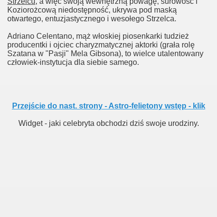
Strzelcu
, a więc swoją wewnętrzną powagę, surowość i
Koziorożcową niedostępność, ukrywa pod maską
otwartego, entuzjastycznego i wesołego Strzelca.
Adriano Celentano, mąż włoskiej piosenkarki tudzież
producentki i ojciec charyzmatycznej aktorki (grała rolę
Szatana w "Pasji" Mela Gibsona), to wielce utalentowany
człowiek-instytucja dla siebie samego.
Przejście do nast. strony - Astro-felietony wstęp - klik
Widget - jaki celebryta obchodzi dziś swoje urodziny.