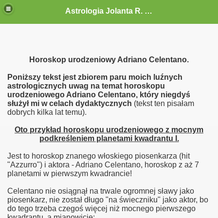
Astrologia Jolanta R. G.-Gołębiewska
Horoskop urodzeniowy Adriano Celentano.
Poniższy tekst jest zbiorem paru moich luźnych
astrologicznych uwag na temat horoskopu
urodzeniowego Adriano Celentano, który niegdyś
służył mi w celach dydaktycznych
(tekst ten pisałam
dobrych kilka lat temu).
Oto przykład horoskopu urodzeniowego z mocnym
podkreśleniem planetami kwadrantu I.
Jest to horoskop znanego włoskiego piosenkarza (hit
"Azzurro") i aktora - Adriano Celentano, horoskop z aż 7
planetami w pierwszym kwadrancie!
Celentano nie osiągnął na trwale ogromnej sławy jako
piosenkarz, nie został długo "na świeczniku" jako aktor, bo
do tego trzeba czegoś więcej niż mocnego pierwszego
kwadrantu, a mianowicie: