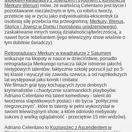
aspektem kwadratury z Jowiszem i trygonem z koniunkcją
Merkury-Wenus)
mówi, że wartością Celentano jest bycie i
pozostawanie niezależnym w tym, co robi/co tworzy,
przebicie się w życiu jako indywidualista-ekscentryk (a
osobistą siłę przebicia ma przeogromną:
Merkury, Wenus,
Słońce i Jowisz w Domu I horoskopu urodzeniowego
),
zaskakiwanie innych swoją działalnością/twórczością, a
nawet bycie rebeliantem (jego telewizyjny show właśnie o
tym dobitnie świadczy).
Retrogradujący Merkury w kwadraturze z Saturnem
wskazuje na kłopoty w nauce w dzieciństwie, ponadto
retrogradacja Merkurego oznacza także istnienie jakichś
nietypowych talentów; faktycznie szkołę porzucił już po 5-
tej klasie i wyuczył się zawodu szewca, a od najmłodszych
lat występował jako komik i imitator.
We filmach grał typy kochających życie drobnych
kryminalistów i chaotycznie szarmanckich playboyów.
Adriano Celentano ma talent komediowy - talent do
tworzenia slapstikowych postaci i do bycia "politycznie
niegrzecznym", które to talenty w pełni wykorzystał w
swoim telewizyjnym show, a które odniosło niebywały
sukces (i wielką oglądalność - przeciętnie 15 mln widzów).
Adriano Celentano to
Koziorożec z Ascendentem w