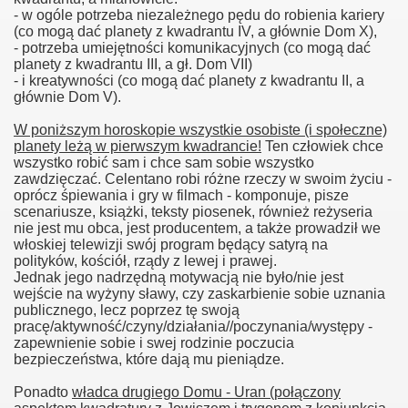
- w ogóle potrzeba niezależnego pędu do robienia kariery
(co mogą dać planety z kwadrantu IV, a głównie Dom X),
- potrzeba umiejętności komunikacyjnych (co mogą dać
planety z kwadrantu III, a gł. Dom VII)
- i kreatywności (co mogą dać planety z kwadrantu II, a
głównie Dom V).
W poniższym horoskopie wszystkie osobiste (i społeczne)
planety leżą w pierwszym kwadrancie!
Ten człowiek chce
wszystko robić sam i chce sam sobie wszystko
zawdzięczać. Celentano robi różne rzeczy w swoim życiu -
oprócz śpiewania i gry w filmach - komponuje, pisze
scenariusze, książki, teksty piosenek, również reżyseria
nie jest mu obca, jest producentem, a także prowadził we
włoskiej telewizji swój program będący satyrą na
polityków, kościół, rządy z lewej i prawej.
Jednak jego nadrzędną motywacją nie było/nie jest
wejście na wyżyny sławy, czy zaskarbienie sobie uznania
publicznego, lecz poprzez tę swoją
pracę/aktywność/czyny/działania//poczynania/występy -
zapewnienie sobie i swej rodzinie poczucia
bezpieczeństwa, które dają mu pieniądze.
Ponadto
władca drugiego Domu - Uran (połączony