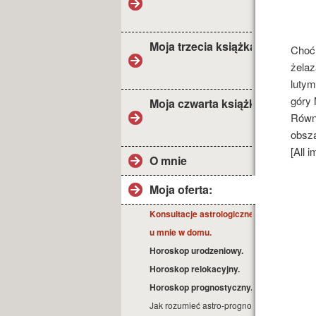
Moja trzecia książka
Choć 
żelaz
lutym
góry 
Moja czwarta książka
Równi
obsza
[All 
O mnie
Moja oferta:
Konsultacje astrologiczne
u mnie w domu.
Horoskop urodzeniowy.
Horoskop relokacyjny.
Horoskop prognostyczny.
Jak rozumieć astro-prognozę?