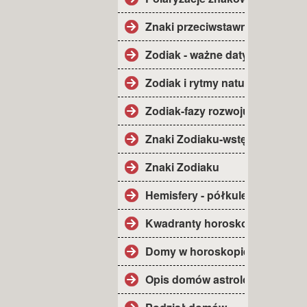
Znaki przeciwstawne.
Zodiak - ważne daty.
Zodiak i rytmy natury.
Zodiak-fazy rozwoju.
Znaki Zodiaku-wstęp.
Znaki Zodiaku
Hemisfery - półkule.
Kwadranty horoskopu.
Domy w horoskopie.
Opis domów astrolog.