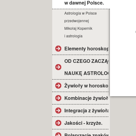
w dawnej Polsce.
Astrologia w Polsce
przedwojennej
Mikołaj Kopernik
i astrologia
Elementy horoskopu.
OD CZEGO ZACZĄĆ
NAUKĘ ASTROLOGII?
Żywioły w horoskopie.
Kombinacje żywiołów.
Integracja z żywiołami.
Jakości - krzyże.
Polaryzacje znaków.