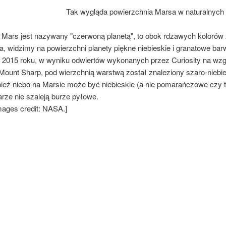
Tak wygląda powierzchnia Marsa w naturalnych 
Mars jest nazywany "czerwoną planetą", to obok rdzawych kolorów
a, widzimy na powierzchni planety piękne niebieskie i granatowe b
 2015 roku, w wyniku odwiertów wykonanych przez Curiosity na wz
Mount Sharp, pod wierzchnią warstwą został znaleziony szaro-niebie
eż niebo na Marsie może być niebieskie (a nie pomarańczowe czy t
rze nie szaleją burze pyłowe.
images credit: NASA.]