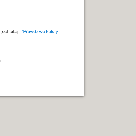
est tutaj -
"Prawdziwe kolory
u