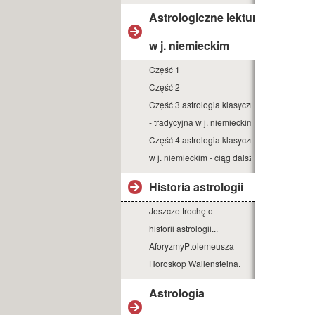
Astrologiczne lektury
w j. niemieckim
Część 1
Część 2
Część 3 astrologia klasyczna
- tradycyjna w j. niemieckim
Część 4 astrologia klasyczna
w j. niemieckim - ciąg dalszy
Historia astrologii
Jeszcze trochę o
historii astrologii...
AforyzmyPtolemeusza
Horoskop Wallensteina.
Astrologia