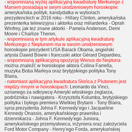
-
wspomnianą wyżej aplikacyjną kwadraturę Merkurego z
Marsem posiadają w swym urodzeniowym horoskopie
:
amerykańska polityk, kandydatka w wyborach
prezydenckich w 2016 roku - Hillary Clinton, amerykańska
prezenterka telewizyjna i aktorka oraz miliarderka - Oprah
Winfrey, jak też znane aktorki - Pamela Anderson, Demi
Moore i Charlize Theron,
-
wspomnianą w tym artykule aplikacyjną kwadraturę
Merkurego z Neptunem ma w swoim urodzeniowym
horoskopie prezydent USA Barack Obama, angielski
artysta Dawid Bowie i francuski aktor Gérard Depardieu,
-
wspomnianą aplikacyjną opozycję Wenus do Neptuna
można znaleźć w horoskopie aktora Colina Farrella,
muzyka Boba Marleya oraz brytyjskiego polityka Tony
Blaira,
-
natomiast aplikacyjna kwadratura Słońca z Plutonem jest
między innymi w horoskopach
: Leonardo da Vinci,
uznanego za odkrywcę Ameryki włoskiego żeglarza,
podróżnika i nawigatora - Krzysztofa Kolumba, brytyjskiego
polityka i byłego premiera Wielkiej Brytanii - Tony Blaira,
syna prezydenta Johna F. Kennedy’ego i Jacqueline
Kennedy Onassis, amerykańskiego prawnika i
dziennikarza - Johna F. Kennedy'ego Juniora,
amerykańskiego przemysłowca, inżyniera oraz założyciela
Ford Motor Company - Henry'ego Forda, amerykańskiej