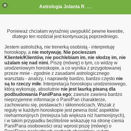
Astrologia Jolanta R. G.-Gołębiewska
Ponieważ chciałam wyraźniej uwypuklić pewne kwestie,
dlatego ten rozdział jest kontynuacją poprzedniego.
Jestem astrolożką, nie trenerką osobistą - interpretuję
horoskopy, a
nie motywuję. Nie pocieszam
Klientek/Klientów, nie pochlebiam im, nie słodzę im, nie
użalam się nad nimi.
Piszę (mówię) o tym, co widzę w
urodzeniowym horoskopie, a co wynika z przygotowanej
przeze mnie - zgodnie z zasadami astrologicznego
warsztatu - analizy, i naprawdę bardzo, bardzo często
nie
są to rzeczy miłe
. Interpretacja horoskopu urodzeniowego,
którą wykonuję, absolutnie
nie jest laurką pisaną dla
podbudowania Pani/Pana ego
; zawsze zawiera bardzo
nieprzyjemne informacje o Pani/Pan charakterze,
zachowaniu się, postawach i skłonnościach. Wszak z
reguły w każdym horoskopie jest pewna ilość aspektów
nieharmonijnych (mniejsza lub większa niż harmonijnych),
i w takim przypadku bezlitośnie wskazuję na stronę cienia
Pani/Pana osobowości oraz wprost piszę (mówię) o