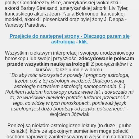
polityk Condoleezzy Rice, amerykańskiej wokalistki i
aktorki Barbry Streisand, amerykańskiej aktorki Liv Tyler,
francuskiego aktora Jean-Paula Belmondo, francuskiej
modelki, aktorki i piosenkarki oraz byłej żony J. Deppa -
Vanessy Paradise.
Przejście do następnej strony - Dlaczego param się
astrologią - klik.
Wszystkim ciekawym interpretacji swojego urodzeniowego
horoskopu lub swojej przyszłości
zdecydowanie polecam
przede wszystkim naukę astrologii!
Z podręczników i z
kursów - także u mnie w domu.
"
Bo aby móc skorzystać z porady i prognozy astrologa,
trzeba coś z tej astrologii wiedzieć. Dlatego swoją
astrologię nazwałem astrologią samopoznania. [...]
Robiłem ludziom horoskopy przez wiele lat. I dokuczało mi
to, że właściwie niewiele potrafię ludziom przekazać z
tego, co widzę w tych horoskopach, ponieważ język
astrologii jest dużo bogatszy od języka potocznego
." -
Wojciech Jóźwiak
Poniżej są niektóre astrologiczne lektury (to duże i grube
książki), które ze spokojnym sumieniem mogę polecić
osobom naprawdę zainteresowanym wejściem na bardzo