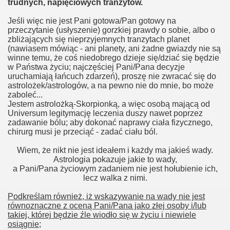
trudnych, napięciowych tranzytów.
Jeśli więc nie jest Pani gotowa/Pan gotowy na
przeczytanie (usłyszenie) gorzkiej prawdy o sobie, albo o
zbliżających się nieprzyjemnych tranzytach planet
(nawiasem mówiąc - ani planety, ani żadne gwiazdy nie są
winne temu, że coś niedobrego dzieje się/dziać się będzie
w Państwa życiu; najczęściej Pani/Pana decyzje
uruchamiają łańcuch zdarzeń), proszę nie zwracać się do
astrolożek/astrologów, a na pewno nie do mnie, bo może
zaboleć...
Jestem astrolożką-Skorpionką, a więc osobą mającą od
Universum legitymację leczenia duszy nawet poprzez
zadawanie bólu; aby dokonać naprawy ciała fizycznego,
chirurg musi je przeciąć - zadać ciału ból.
Wiem, że nikt nie jest ideałem i każdy ma jakieś wady.
Astrologia pokazuje jakie to wady,
a Pani/Pana życiowym zadaniem nie jest hołubienie ich,
lecz walka z nimi.
Podkreślam również, iż wskazywanie na wady nie jest
równoznaczne z oceną Pani/Pana jako złej osoby i/lub
takiej, której będzie źle wiodło się w życiu i niewiele
osiągnie
;