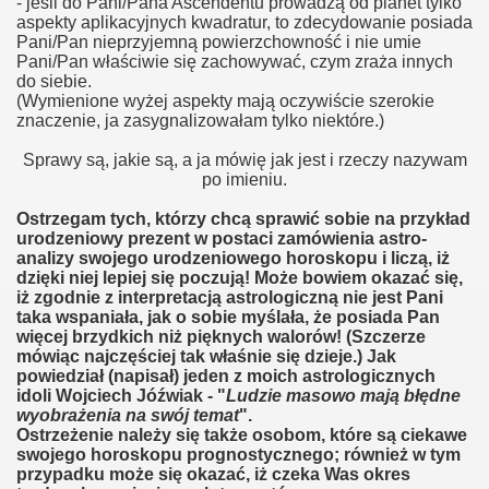
- jeśli do Pani/Pana Ascendentu prowadzą od planet tylko
aspekty aplikacyjnych kwadratur, to zdecydowanie posiada
Pani/Pan nieprzyjemną powierzchowność i nie umie
?
Pani/Pan właściwie się zachowywać, czym zraża innych
do siebie.
(Wymienione wyżej aspekty mają oczywiście szerokie
znaczenie, ja zasygnalizowałam tylko niektóre.)
Sprawy są, jakie są, a ja mówię jak jest i rzeczy nazywam
po imieniu.
Ostrzegam tych, którzy chcą sprawić sobie na przykład
urodzeniowy prezent w postaci zamówienia astro-
analizy swojego urodzeniowego horoskopu i liczą, iż
dzięki niej lepiej się poczują! Może bowiem okazać się,
iż zgodnie z interpretacją astrologiczną nie jest Pani
taka wspaniała, jak o sobie myślała, że posiada Pan
więcej brzydkich niż pięknych walorów! (Szczerze
mówiąc najczęściej tak właśnie się dzieje.) Jak
powiedział (napisał) jeden z moich astrologicznych
idoli Wojciech Jóźwiak - "
Ludzie masowo mają błędne
wyobrażenia na swój temat
".
Ostrzeżenie należy się także osobom, które są ciekawe
swojego horoskopu prognostycznego; również w tym
przypadku może się okazać, iż czeka Was okres