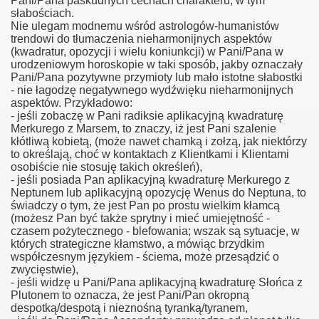
Pani/Pana paskudnych cechach charakteru, w tym
słabościach.
Nie ulegam modnemu wśród astrologów-humanistów
trendowi do tłumaczenia nieharmonijnych aspektów
(kwadratur, opozycji i wielu koniunkcji) w Pani/Pana w
urodzeniowym horoskopie w taki sposób, jakby oznaczały
Pani/Pana pozytywne przymioty lub mało istotne słabostki
- nie łagodzę negatywnego wydźwięku nieharmonijnych
aspektów. Przykładowo:
- jeśli zobaczę w Pani radiksie aplikacyjną kwadraturę
Merkurego z Marsem, to znaczy, iż jest Pani szalenie
kłótliwą kobietą, (może nawet chamką i zołzą, jak niektórzy
to określają, choć w kontaktach z Klientkami i Klientami
osobiście nie stosuję takich określeń),
- jeśli posiada Pan aplikacyjną kwadraturę Merkurego z
Neptunem lub aplikacyjną opozycję Wenus do Neptuna, to
świadczy o tym, że jest Pan po prostu wielkim kłamcą
(możesz Pan być także sprytny i mieć umiejętność -
.
czasem pożytecznego - blefowania; wszak są sytuacje, w
których strategiczne kłamstwo, a mówiąc brzydkim
współczesnym językiem - ściema, może przesądzić o
zwycięstwie),
- jeśli widzę u Pani/Pana aplikacyjną kwadraturę Słońca z
Plutonem to oznacza, że jest Pani/Pan okropną
despotką/despotą i nieznośną tyranką/tyranem,