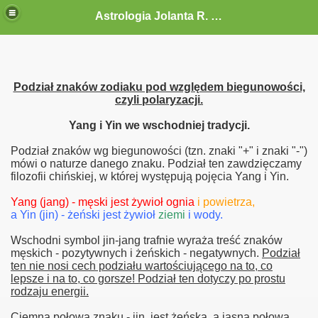
Astrologia Jolanta R. G.-Gołębiewska
Podział znaków zodiaku pod względem biegunowości,
czyli polaryzacji.
Yang i Yin we wschodniej tradycji.
Podział znaków wg biegunowości (tzn. znaki "+" i znaki "-")
mówi o naturze danego znaku. Podział ten zawdzięczamy
filozofii chińskiej, w której występują pojęcia Yang i Yin.
Yang (jang) - męski jest żywioł ognia
i powietrza,
a Yin (jin) - żeński jest żywioł
ziemi
i wody.
Wschodni symbol jin-jang trafnie wyraża treść znaków
męskich - pozytywnych i żeńskich - negatywnych.
Podział
ten nie nosi cech podziału wartościującego na to, co
lepsze i na to, co gorsze! Podział ten dotyczy po prostu
rodzaju energii.
Ciemna połowa znaku - jin, jest żeńska, a jasna połowa