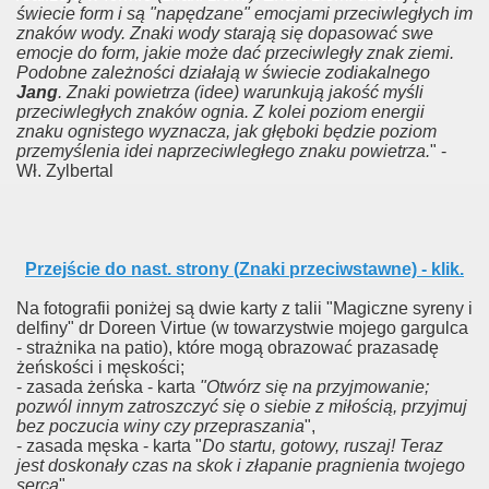
świecie form i są "napędzane" emocjami przeciwległych im
znaków wody. Znaki wody starają się dopasować swe
emocje do form, jakie może dać przeciwległy znak ziemi.
Podobne zależności działają w świecie zodiakalnego
Jang
. Znaki powietrza (idee) warunkują jakość myśli
przeciwległych znaków ognia. Z kolei poziom energii
znaku ognistego wyznacza, jak głęboki będzie poziom
przemyślenia idei naprzeciwległego znaku powietrza.
" -
Wł. Zylbertal
Przejście do nast. strony (Znaki przeciwstawne) - klik.
Na fotografii poniżej są dwie karty z talii "Magiczne syreny i
delfiny" dr Doreen Virtue (w towarzystwie mojego gargulca
- strażnika na patio), które mogą obrazować prazasadę
żeńskości i męskości;
- zasada żeńska - karta
"Otwórz się na przyjmowanie;
pozwól innym zatroszczyć się o siebie z miłością, przyjmuj
bez poczucia winy czy przepraszania
",
- zasada męska - karta "
Do startu, gotowy, ruszaj! Teraz
jest doskonały czas na skok i złapanie pragnienia twojego
serca
".