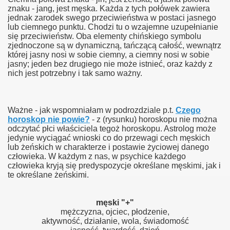
znaku - jang, jest męska. Każda z tych połówek zawiera
jednak zarodek swego przeciwieństwa w postaci jasnego
lub ciemnego punktu. Chodzi tu o wzajemne uzupełnianie
się przeciwieństw. Oba elementy chińskiego symbolu
zjednoczone są w dynamiczną, tańczącą całość, wewnątrz
której jasny nosi w sobie ciemny, a ciemny nosi w sobie
jasny; jeden bez drugiego nie może istnieć, oraz każdy z
nich jest potrzebny i tak samo ważny.
Ważne - jak wspomniałam w podrozdziale p.t.
Czego
horoskop nie powie?
- z (rysunku) horoskopu nie można
odczytać płci właściciela tegoż horoskopu. Astrolog może
jedynie wyciągać wnioski co do przewagi cech męskich
lub żeńskich w charakterze i postawie życiowej danego
człowieka. W każdym z nas, w psychice każdego
człowieka kryją się predyspozycje określane męskimi, jak i
te określane żeńskimi.
męski "+"
mężczyzna, ojciec, płodzenie,
aktywność, działanie, wola, świadomość