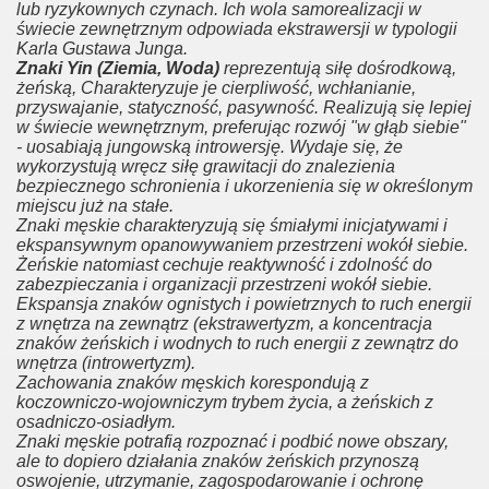
lub ryzykownych czynach. Ich wola samorealizacji w
świecie zewnętrznym odpowiada ekstrawersji w typologii
Karla Gustawa Junga.
Znaki Yin (Ziemia, Woda)
reprezentują siłę dośrodkową,
żeńską, Charakteryzuje je cierpliwość, wchłanianie,
przyswajanie, statyczność, pasywność. Realizują się lepiej
w świecie wewnętrznym, preferując rozwój "w głąb siebie"
- uosabiają jungowską introwersję. Wydaje się, że
wykorzystują wręcz siłę grawitacji do znalezienia
bezpiecznego schronienia i ukorzenienia się w określonym
miejscu już na stałe.
Znaki męskie charakteryzują się śmiałymi inicjatywami i
ekspansywnym opanowywaniem przestrzeni wokół siebie.
Żeńskie natomiast cechuje reaktywność i zdolność do
zabezpieczania i organizacji przestrzeni wokół siebie.
Ekspansja znaków ognistych i powietrznych to ruch energii
z wnętrza na zewnątrz (ekstrawertyzm, a koncentracja
znaków żeńskich i wodnych to ruch energii z zewnątrz do
wnętrza (introwertyzm).
Zachowania znaków męskich korespondują z
koczowniczo-wojowniczym trybem życia, a żeńskich z
osadniczo-osiadłym.
Znaki męskie potrafią rozpoznać i podbić nowe obszary,
ale to dopiero działania znaków żeńskich przynoszą
oswojenie, utrzymanie, zagospodarowanie i ochronę