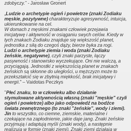
zdobyczy."
- Jarosław Gronert
„
Ludzie o archetypie ogień i powietrze (znaki Zodiaku
męskie, pozytywne)
charakteryzuje agresywność, intuicja,
ukierunkowanie na cel.
W domach z męskimi znakami człowiek przejawia
inicjatywę i aktywność w osiąganiu swych celów. Kiedy w
tych znakach Zodiaku znajduje się większość planet,
jednostka z siłą do czegoś dąży, bierze byka za rogi.
Ludzi o archetypie ziemia i woda (znaki Zodiaku
żeńskie, negatywne)
, czyli znaki parzyste, łączy
pasywność i stanowisko wyczekujące. Oni nie walczą, a
przyciągają. Jednostki z większością planet w znakach
żeńskich są skłonne do uległości, u mężczyzn może to
przekształcić się w zbytnią miękkość, brak inicjatywy i
energii.
” – Vaidotas Peczkys
"
Płeć znaku, to w człowieku albo działanie
stymulowane aktywnością własną (znaki "męskie" czyli
ogień i powietrze) albo jako odpowiedź na bodźce
świata zewnętrznego (to znaki "żeńskie", wody i ziemi).
Jin
to wszystko, co ciemne, ziemskie, materialne i
czekające na zapłodnienie, jakie daje jang. Znaki żeńskie
przyjmują i adaptują myśli (znaki wody), a następnie
realizują w formie (znaki ziemi). Znaki ziemi działają w