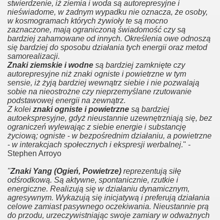
stwierdzenie, iż ziemia i woda są autorepresyjne i
nieświadome, w żadnym wypadku nie oznacza, że osoby,
w kosmogramach których żywioły te są mocno
zaznaczone, mają ograniczoną świadomość czy są
bardziej zahamowane od innych. Określenia owe odnoszą
się bardziej do sposobu działania tych energii oraz metod
samorealizacji.
Znaki ziemskie i wodne
są bardziej zamknięte czy
autorepresyjne niż znaki ogniste i powietrzne w tym
sensie, iż żyją bardziej wewnątrz siebie i nie pozwalają
sobie na nieostrożne czy nieprzemyślane rzutowanie
podstawowej energii na zewnątrz.
Z kolei
znaki ogniste i powietrzne
są bardziej
autoekspresyjne, gdyż nieustannie uzewnętrzniają się, bez
ograniczeń wylewając z siebie energie i substancję
życiową; ogniste - w bezpośrednim działaniu, a powietrzne
- w interakcjach społecznych i ekspresji werbalnej.
" -
Stephen Arroyo
"
Znaki Yang (Ogień, Powietrze)
reprezentują siłę
odśrodkową. Są aktywne, spontanicznie, rzutkie i
energiczne. Realizują się w działaniu dynamicznym,
agresywnym. Wykazują się inicjatywą i preferują działania
celowe zamiast pasywnego oczekiwania. Nieustannie prą
do przodu, urzeczywistniając swoje zamiary w odważnych