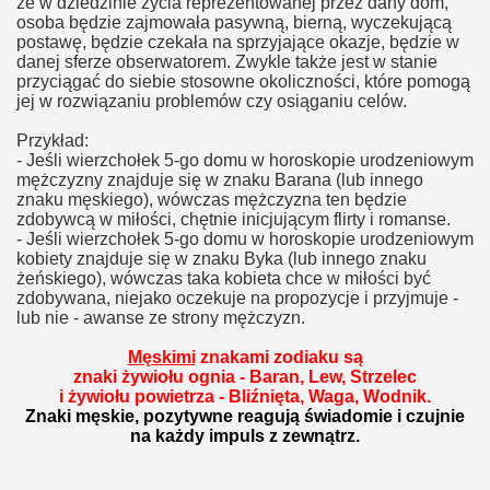
że w dziedzinie życia reprezentowanej przez dany dom,
osoba będzie zajmowała pasywną, bierną, wyczekującą
postawę, będzie czekała na sprzyjające okazje, będzie w
danej sferze obserwatorem. Zwykle także jest w stanie
przyciągać do siebie stosowne okoliczności, które pomogą
jej w rozwiązaniu problemów czy osiąganiu celów.
Przykład:
- Jeśli wierzchołek 5-go domu w horoskopie urodzeniowym
mężczyzny znajduje się w znaku Barana (lub innego
znaku męskiego), wówczas mężczyzna ten będzie
zdobywcą w miłości, chętnie inicjującym flirty i romanse.
- Jeśli wierzchołek 5-go domu w horoskopie urodzeniowym
kobiety znajduje się w znaku Byka (lub innego znaku
żeńskiego), wówczas taka kobieta chce w miłości być
zdobywana, niejako oczekuje na propozycje i przyjmuje -
lub nie - awanse ze strony mężczyzn.
Męskimi
znakami zodiaku są
znaki żywiołu ognia - Baran, Lew, Strzelec
i żywiołu powietrza - Bliźnięta, Waga, Wodnik.
Znaki męskie, pozytywne reagują świadomie i czujnie
na każdy impuls z zewnątrz.