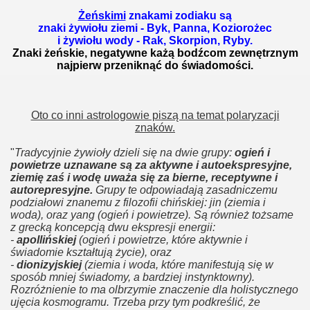
Żeńskimi
znakami zodiaku są
znaki żywiołu ziemi - Byk, Panna, Koziorożec
i żywiołu wody - Rak, Skorpion, Ryby.
Znaki żeńskie, negatywne każą bodźcom zewnętrznym
najpierw przeniknąć do świadomości.
Oto co inni astrologowie piszą na temat polaryzacji
znaków.
"
Tradycyjnie żywioły dzieli się na dwie grupy:
ogień i
powietrze uznawane są za aktywne i autoekspresyjne,
ziemię zaś i wodę uważa się za bierne, receptywne i
autorepresyjne.
Grupy te odpowiadają zasadniczemu
podziałowi znanemu z filozofii chińskiej: jin (ziemia i
woda), oraz yang (ogień i powietrze). Są również tożsame
z grecką koncepcją dwu ekspresji energii:
-
apollińskiej
(ogień i powietrze, które aktywnie i
świadomie kształtują życie), oraz
-
dionizyjskiej
(ziemia i woda, które manifestują się w
sposób mniej świadomy, a bardziej instynktowny).
Rozróżnienie to ma olbrzymie znaczenie dla holistycznego
ujęcia kosmogramu. Trzeba przy tym podkreślić, że