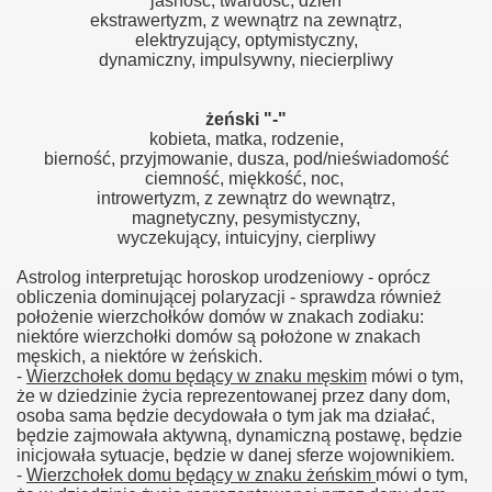
jasność, twardość, dzień
ekstrawertyzm, z wewnątrz na zewnątrz,
elektryzujący, optymistyczny,
dynamiczny, impulsywny, niecierpliwy
żeński "-"
kobieta, matka, rodzenie,
bierność, przyjmowanie, dusza, pod/nieświadomość
ciemność, miękkość, noc,
introwertyzm, z zewnątrz do wewnątrz,
magnetyczny, pesymistyczny,
wyczekujący, intuicyjny, cierpliwy
Astrolog interpretując horoskop urodzeniowy - oprócz
obliczenia dominującej polaryzacji - sprawdza również
położenie wierzchołków domów w znakach zodiaku:
niektóre wierzchołki domów są położone w znakach
męskich, a niektóre w żeńskich.
-
Wierzchołek domu będący w znaku męskim
mówi o tym,
że w dziedzinie życia reprezentowanej przez dany dom,
osoba sama będzie decydowała o tym jak ma działać,
będzie zajmowała aktywną, dynamiczną postawę, będzie
inicjowała sytuacje, będzie w danej sferze wojownikiem.
-
Wierzchołek domu będący w znaku żeńskim
mówi o tym,