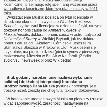
zaopatrzeniowych dla Międzynarodowej Stacji
Kosmicznej, przejmując rolę spełnianą wcześniej przez
wahadłowce kosmiczne, które wycofane zostały w 2011
roku.
Wykształcenie Muska: posiada on tytuł licencjata w
dziedzinie ekonomii na wydziale
Wharton Business
School
, uzyskał tytuł licencjata w dziedzinie fizyki, otrzymał
doktorat honoris causa od
Amherst College w
Massachusetts
, doktorat honoris causa w astronautyce od
University of Surrey
w Wielkiej Brytanii, jak też doktorat
honoris causa od... Akademii Górniczo-Hutniczej im.
Stanisława Staszica w Krakowie. Elon Musk ożenił się
trzykrotnie, ma pięcioro dzieci (pięciu synów z pierwszego
małżeństwa). Mieszka w Bel Air w Kalifornii. (Źródło
życiorysu: newsweek.pl oraz Wikipedia)
Brak godziny narodzin uniemożliwia wykonanie
solidnej i dokładnej interpretacji horoskopu
urodzeniowego Pana Muska
(rysunek horoskopu jest
troszkę niżej), zresztą nie chcę tutaj takowej dokonywać.
W horoskopie urodzeniowym Muska na pierwszy rzut oka
widać zapobiegliwość, zaradność, nastawienie na