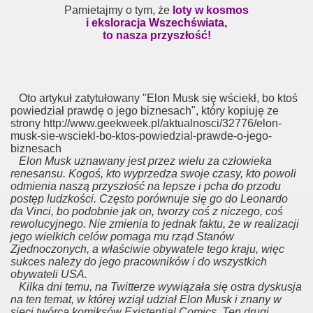
Pamietajmy o tym, że
loty w kosmos
i eksloracja Wszechświata,
to nasza przyszłość!
Oto artykuł zatytułowany "Elon Musk się wściekł, bo ktoś
powiedział prawdę o jego biznesach", który kopiuję ze
strony http://www.geekweek.pl/aktualnosci/32776/elon-
musk-sie-wsciekl-bo-ktos-powiedzial-prawde-o-jego-
biznesach
Elon Musk uznawany jest przez wielu za człowieka
renesansu. Kogoś, kto wyprzedza swoje czasy, kto powoli
odmienia naszą przyszłość na lepsze i pcha do przodu
postęp ludzkości. Często porównuje się go do Leonardo
da Vinci, bo podobnie jak on, tworzy coś z niczego, coś
rewolucyjnego. Nie zmienia to jednak faktu, że w realizacji
jego wielkich celów pomaga mu rząd Stanów
Zjednoczonych, a właściwie obywatele tego kraju, więc
sukces należy do jego pracowników i do wszystkich
obywateli USA.
Kilka dni temu, na Twitterze wywiązała się ostra dyskusja
na ten temat, w której wziął udział Elon Musk i znany w
sieci twórca komiksów Existential Comics. Ten drugi