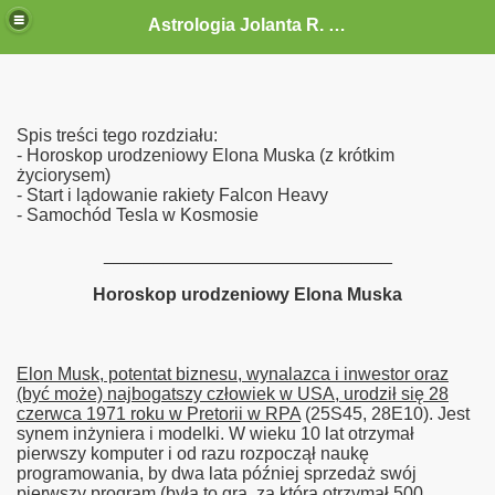
Astrologia Jolanta R. G.-Gołębiewska
Spis treści tego rozdziału:
- Horoskop urodzeniowy Elona Muska (z krótkim
życiorysem)
- Start i lądowanie rakiety Falcon Heavy
- Samochód Tesla w Kosmosie
_____________________________
Horoskop urodzeniowy Elona Muska
Elon Musk, potentat biznesu, wynalazca i inwestor oraz
(być może) najbogatszy człowiek w USA, urodził się 28
czerwca 1971 roku w Pretorii w RPA
(25S45, 28E10). Jest
synem inżyniera i modelki. W wieku 10 lat otrzymał
pierwszy komputer i od razu rozpoczął naukę
programowania, by dwa lata później sprzedaż swój
pierwszy program (była to gra, za którą otrzymał 500