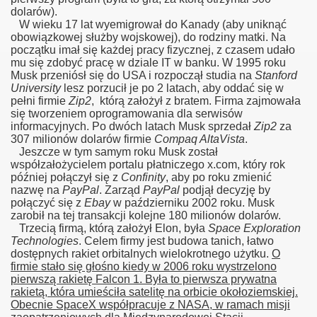
dolarów).
W wieku 17 lat wyemigrował do Kanady (aby uniknąć
obowiązkowej służby wojskowej), do rodziny matki. Na
początku imał się każdej pracy fizycznej, z czasem udało
mu się zdobyć pracę w dziale IT w banku. W 1995 roku
Musk przeniósł się do USA i rozpoczął studia na
Stanford
University
lesz porzucił je po 2 latach, aby oddać się w
pełni firmie
Zip2
, którą założył z bratem. Firma zajmowała
się tworzeniem oprogramowania dla serwisów
informacyjnych. Po dwóch latach Musk sprzedał
Zip2
za
307 milionów dolarów firmie
Compaq AltaVista
.
Jeszcze w tym samym roku Musk został
współzałożycielem portalu płatniczego x.com, który rok
później połączył się z
Confinity
, aby po roku zmienić
nazwę na
PayPal
. Zarząd
PayPal
podjął decyzję by
połączyć się z
Ebay
w październiku 2002 roku. Musk
zarobił na tej transakcji kolejne 180 milionów dolarów.
Trzecią firmą, którą założył Elon, była
Space Exploration
Technologies
. Celem firmy jest budowa tanich, łatwo
dostępnych rakiet orbitalnych wielokrotnego użytku.
O
firmie stało się głośno kiedy w 2006 roku wystrzelono
pierwszą rakietę Falcon 1. Była to pierwsza prywatna
rakietą, która umieściła satelitę na orbicie okołoziemskiej.
Obecnie SpaceX współpracuje z NASA, w ramach misji