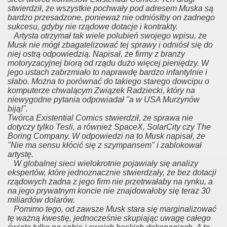
stwierdził, że wszystkie pochwały pod adresem Muska są
bardzo przesadzone, ponieważ nie odniósłby on żadnego
sukcesu, gdyby nie rządowe dotacje i kontrakty.
Artysta otrzymał tak wiele polubień swojego wpisu, że
Musk nie mógł zbagatelizować tej sprawy i odniósł się do
niej ostrą odpowiedzią. Napisał, że firmy z branży
motoryzacyjnej biorą od rządu dużo więcej pieniędzy. W
jego ustach zabrzmiało to naprawdę bardzo infantylnie i
słabo. Można to porównać do takiego starego dowcipu o
komputerze chwalącym Związek Radziecki, który na
niewygodne pytania odpowiadał "a w USA Murzynów
biją!".
Twórca Existential Comics stwierdził, że sprawa nie
dotyczy tylko Tesli, a również SpaceX, SolarCity czy The
Boring Company. W odpowiedzi na to Musk napisał, że
"Nie ma sensu kłócić się z szympansem" i zablokował
artystę.
W globalnej sieci wielokrotnie pojawiały się analizy
ekspertów, które jednoznacznie stwierdzały, że bez dotacji
rządowych żadna z jego firm nie przetrwałaby na rynku, a
na jego prywatnym koncie nie znajdowałoby się teraz 30
miliardów dolarów.
Pomimo tego, od zawsze Musk stara się marginalizować
tę ważną kwestię, jednocześnie skupiając uwagę całego