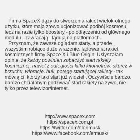
Firma SpaceX dąży do stworzenia rakiet wielokrotnego
użytku, które mają zrewolucjonizować podbój kosmosu,
lecz na razie tylko boostery - po odłączeniu od głównego
modułu - zawracają i lądują na platformach.
Przyznam, że zawsze oglądam starty, a przede
wszystkim robiące duże wrażenie, lądowania rakiet
kosmicznych firmy Space X i Blue Origin. Usłyszałam
opinię, że
każdy powinien zobaczyć start rakiety
kosmicznej, nawet z odległości kilku kilometrów; skurcz w
brzuchu, wibracje, huk, potęgę startującej rakiety
- tak
mówią ci, którzy taki start już widzieli. Oczywiście bardzo,
bardzo chciałabym podziwiać start rakiety na żywo, nie
tylko przez telewizor/internet.
http://www.spacex.com
https://spacex.com.pl
https://twitter.com/elonmusk
https://www.facebook.com/ermusk/