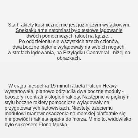
Start rakiety kosmicznej nie jest już niczym wyjątkowym.
Spektakularne natomiast było testowe lądowanie
dwóch pomocniczych rakiet na lądzie...
Po oddzieleniu się wszystkich trzech członów,
dwa boczne pięknie wylądowały na swoich nogach,
w strefach lądowania, na Przylądku Canaveral - niżej na
obrazkach.
W ciągu niespełna 15 minut rakieta Falcon Heavy
wystartowała, planowo odrzuciła dwa boczne moduły -
boostery i centralny stopień rakiety. Następnie w pięknym
stylu boczne rakiety pomocnicze wylądowały na
przygotowanych lądowiskach. Niestety, trzeciemu
modułowi manewr osadzenia na morskiej platformie się
nie powiódł i rakieta spadła do morza. Mimo to, widowisko
było sukcesem Elona Muska.
_____________________________