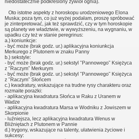
niedostatecznie podkreślony żywioł ognia).
Oto istotne aspekty z horoskopu urodzeniowego Elona
Muska; poza tym, co już wyżej podałam, proszę spróbować
je zinterpretować, jak też sprawdzić, czy w tym horoskopie
są planety we władztwie, w wywyższeniu, na wygnaniu, w
upadku czy też w stanie peregrinus:
a.) koniunkcje:
- być może (brak godz. ur.) aplikacyjna koniunkcja
Merkurego z Plutonem w znaku Panny
b.) sekstyle:
- być może (brak godz. ur.) sekstyl "Pannowego" Księżyca
z "Raczym" Merkurym
- być może (brak godz. ur.) sekstyl "Pannowego" Księżyca
z "Raczym" Słońcem
c.) kwadratury, wskazujące na trudne rysy charakteru oraz
rozmaite porażki:
- aplikacyjna kwadratura Słońca w Raku z Uranem w
Wadze
- aplikacyjna kwadratura Marsa w Wodniku z Jowiszem w
Skorpionie
- luźniejsza, lecz aplikacyjna kwadratura Wenus w
Bliźniętach z Plutonem w Pannie
d.) trygony, wskazujące na talenty, ułatwienia życiowe i
sukcesy: