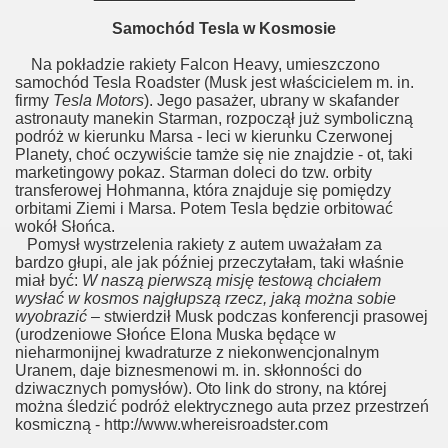
Samochód Tesla w Kosmosie
Na pokładzie rakiety Falcon Heavy, umieszczono
samochód Tesla Roadster (Musk jest właścicielem m. in.
firmy
Tesla Motors
). Jego pasażer, ubrany w skafander
astronauty manekin Starman, rozpoczął już symboliczną
podróż w kierunku Marsa - leci w kierunku Czerwonej
Planety, choć oczywiście tamże się nie znajdzie - ot, taki
marketingowy pokaz. Starman doleci do tzw. orbity
transferowej Hohmanna, która znajduje się pomiędzy
orbitami Ziemi i Marsa. Potem Tesla będzie orbitować
wokół Słońca.
Pomysł wystrzelenia rakiety z autem uważałam za
bardzo głupi, ale jak później przeczytałam, taki właśnie
miał być:
W naszą pierwszą misję testową chciałem
wysłać w kosmos najgłupszą rzecz, jaką można sobie
wyobrazić
– stwierdził Musk podczas konferencji prasowej
(urodzeniowe Słońce Elona Muska będące w
nieharmonijnej kwadraturze z niekonwencjonalnym
Uranem, daje biznesmenowi m. in. skłonności do
dziwacznych pomysłów). Oto link do strony, na której
można śledzić podróż elektrycznego auta przez przestrzeń
kosmiczną - http://www.whereisroadster.com