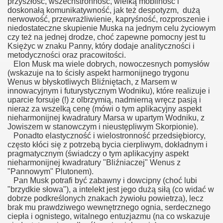
przyszłość, wszechstronność, wielką mobilność i
doskonałą komunikatywność, jak też despotyzm, dużą
nerwowość, przewrażliwienie, kapryśność, rozproszenie i
niedostateczne skupienie Muska na jednym celu życiowym
czy też na jednej drodze, choć zapewne pomocny jest tu
Księżyc w znaku Panny, który dodaje analityczności i
metodyczności oraz pracowitości.
Elon Musk ma wiele dobrych, nowoczesnych pomysłów
(wskazuje na to ścisły aspekt harmonijnego trygonu
Wenus w błyskotliwych Bliźniętach, z Marsem w
innowacyjnym i futurystycznym Wodniku), które realizuje i
uparcie forsuje (!) z olbrzymią, nadmierną wręcz pasją i
nieraz za wszelką cenę (mówi o tym aplikacyjny aspekt
nieharmonijnej kwadratury Marsa w upartym Wodniku, z
Jowiszem w stanowczym i nieustępliwym Skorpionie).
Ponadto elastyczność i wielostronność przedsiębiorcy,
często kłóci się z potrzebą bycia cierpliwym, dokładnym i
pragmatycznym (świadczy o tym aplikacyjny aspekt
nieharmonijnej kwadratury "Bliźniaczej" Wenus z
"Pannowym" Plutonem).
Pan Musk potrafi być zabawny i dowcipny (choć lubi
"brzydkie słowa"), a intelekt jest jego dużą siłą (co widać w
dobrze podkreślonych znakach żywiołu powietrza), lecz
brak mu prawdziwego wewnętrznego ognia, serdecznego
ciepła i ognistego, witalnego entuzjazmu (na co wskazuje