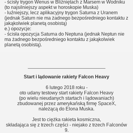
- ścisły trygon Wenus w Bliźniętach z Marsem w Wodniku
(to najsilniejszy aspekt w horoskopie Muska)
- luźniejszy, lecz aplikacyjny trygon Saturna z Uranem
(jednak Saturn nie ma żadnego bezpośredniego kontaktu z
jakąkolwiek planetą osobistą)
.
e.) opozycje:
- ścisła opozycja Saturna do Neptuna (jednak Neptun nie
ma żadnego bezpośredniego kontaktu z jakąkolwiek
planetą osobistą).
_____________________________
Start i lądowanie rakiety Falcon Heavy
6 lutego 2018 roku -
oto udany testowy start rakiety Falcon Heavy
(po wielu nieudanych startach i lądowaniach)
zbudowanej przez amerykańską firmę SpaceX,
należącą do Elona Muska.
Jest to ciężka rakieta kosmiczna,
składająca się z trzech części - niejako z trzech Falconów
9.