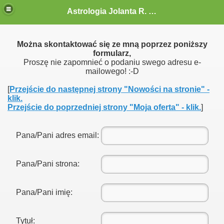
Astrologia Jolanta R. G.-Gołębiewska
Można skontaktować się ze mną poprzez poniższy
formularz,
Proszę nie zapomnieć o podaniu swego adresu e-
mailowego! :-D
[
Przejście do następnej strony "Nowości na stronie" -
klik.
Przejście do poprzedniej strony "Moja oferta" - klik.
]
Pana/Pani adres email:
Pana/Pani strona:
Pana/Pani imię:
Tytuł: