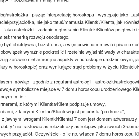
log/astrolożka - pisząc interpretację horoskopu - występuje jako ...ast
aciel/przyjaciółka, nie jako tatuś/mamusia Klientki/Klienta, jak również
- jako astrolożki - zadaniem głaskanie Klientek/Klientów po głowie i
m też trenerką rozwoju osobistego.
 być obiektywna, bezstronna, a więc powinnam mówić i pisać o spr
bowiązek wyraźnie podkreślić i rzetelnie wyjaśnić wady w charakter
ują zarówno nieharmonijne aspekty w horoskopie urodzeniowym, jak
ary w horoskopie) oraz wynikające stąd problemy w życiu Klientek/K
asem mówiąc - zgodnie z regułami astrologii - astrolożki/astrologow
swoje symboliczne miejsce w 7 domu horoskopu urodzeniowego Klien
anym m. in.:
artnerami, z którymi Klientka/Klient podpisuje umowy,
sobami, z którymi Klientce/Klientowi jest po prostu "po drodze",
z z jawnymi wrogami Klientki/Klienta! 7 dom jest domem adwersarzy Kl
 dobry" nie traktować astrolożek czy astrologów jako swoich 3-do
ych przyjaciół. Oczywiście - o ile np. władca 7 domu horoskopu Klie