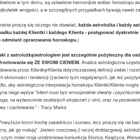
owione w tym domu, są ustawione harmonijnie wobec horoskopu astr
iejkolwiek wrogości, a w szczególnych przypadkach bywają nawet zac
.
alnie proszę się niczego nie obawiać;
każda astrolożka i każdy as
adku każdej Klientki i każdego Klienta - postępować dyskretnie
 odmówić opracowania horoskopu.
)
akt z astrolożką/astrologiem jest szczególnie pożyteczny dla o
frontowania się ZE SWOIM CIENIEM.
Analiza astrologiczna częst
dowania przez Klientkę/Klienta dotychczasowej definicji siebie i rozs
h skłonności i tendencji (zarówno tych negatywnych, jak też pozyty
to, aby astrologiczna interpretacja horoskopu Klientki/Klienta mog
ą/na niego wpływ "
klient musi być emocjonalnie otwarty i psychiczni
loga, na wytworzenie osobistych skojarzeń z nimi, oraz na pozwoleni
wy i zachowania
." - Tracy Marks
 Powyższe brzmi trochę zasadniczo i surowo, lecz proszę się nie bać :
zny, jak go malują". Jestem rzeczową (i raczej drobiazgową) astrolo
o czym mówi moja urodzeniowa koniunkcja Słońca, Księżyca, Wenus 