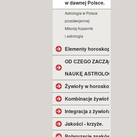
w dawnej Polsce.
Astrologia w Polsce
przedwojennej
Mikołaj Kopernik
i astrologia
Elementy horoskopu.
OD CZEGO ZACZĄĆ
NAUKĘ ASTROLOGII?
Żywioły w horoskopie.
Kombinacje żywiołów.
Integracja z żywiołami.
Jakości - krzyże.
Polaryzacje znaków.