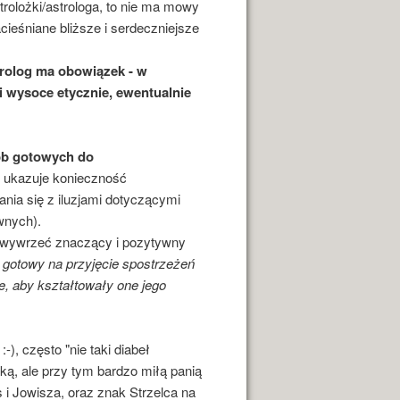
olożki/astrologa, to nie ma mowy
ieśniane bliższe i serdeczniejsze
trolog ma obowiązek - w
 i wysoce etycznie, ewentualnie
sób gotowych do
o ukazuje konieczność
tania się z iluzjami dotyczącymi
wnych).
ła wywrzeć znaczący i pozytywny
e gotowy na przyjęcie spostrzeżeń
e, aby kształtowały one jego
-), często "nie taki diabeł
żką, ale przy tym bardzo miłą panią
i Jowisza, oraz znak Strzelca na