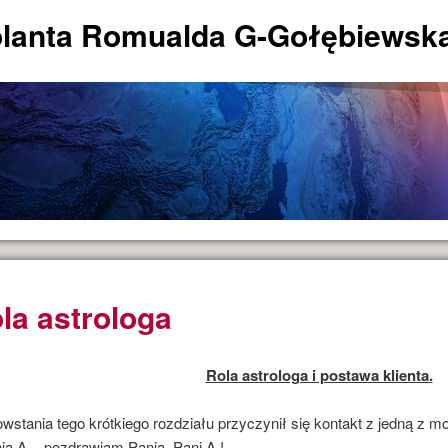
lanta Romualda G-Gołębiewsk
la astrologa
Rola astrologa i postawa klienta.
wstania tego krótkiego rozdziału przyczynił się kontakt z jedną z m
ią A. - pozdrawiam Panią, Pani A.!