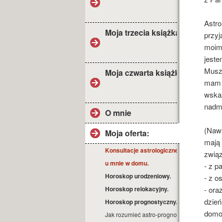
Astro
Moja trzecia książka
przyj
moim 
jeste
Muszę
Moja czwarta książka
mam o
wskaz
nadmi
O mnie
(Nawi
Moja oferta:
mają 
Konsultacje astrologiczne
związ
u mnie w domu.
- z p
Horoskop urodzeniowy.
- z o
Horoskop relokacyjny.
- ora
dzień
Horoskop prognostyczny.
domow
Jak rozumieć astro-prognozę?