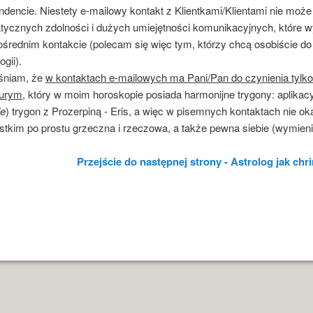
dencie. Niestety e-mailowy kontakt z Klientkami/Klientami nie moż
ycznych zdolności i dużych umiejętności komunikacyjnych, które wyr
średnim kontakcie (polecam się więc tym, którzy chcą osobiście d
ogii).
śniam, że
w kontaktach e-mailowych ma Pani/Pan do czynienia tyl
urym
, który w moim horoskopie posiada harmonijne trygony: aplikac
le
) trygon z Prozerpiną - Eris, a więc w pisemnych kontaktach nie ok
tkim po prostu grzeczna i rzeczowa, a także pewna siebie (wymienio
Przejście do następnej strony - Astrolog jak chriru