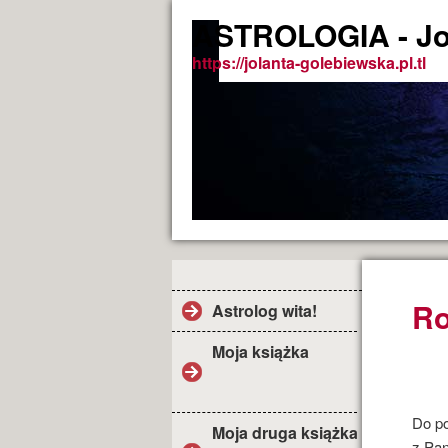
ASTROLOGIA - Jo
https://jolanta-golebiewska.pl.tl
Ro
Astrolog wita!
Moja książka
Do po
Moja druga książka
z Pan