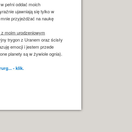
e w pełni oddać moich
aźnie ujawniają się tylko w
o mnie przyjeżdżać na naukę
ko z moim urodzeniowym
yjny trygon z Uranem oraz ścisły
azuję emocji i jestem przede
ne planety są w żywiole ognia).
rg... - klik.