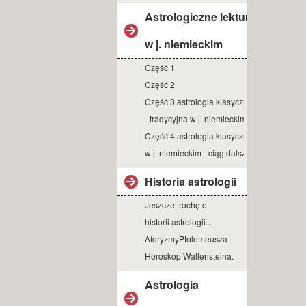
Astrologiczne lektury
w j. niemieckim
Część 1
Część 2
Część 3 astrologia klasyczna
- tradycyjna w j. niemieckim
Część 4 astrologia klasyczna
w j. niemieckim - ciąg dalszy
Historia astrologii
Jeszcze trochę o
historii astrologii...
AforyzmyPtolemeusza
Horoskop Wallensteina.
Astrologia