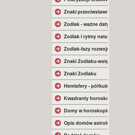
Znaki przeciwstawne.
Zodiak - ważne daty.
Zodiak i rytmy natury.
Zodiak-fazy rozwoju.
Znaki Zodiaku-wstęp.
Znaki Zodiaku
Hemisfery - półkule.
Kwadranty horoskopu.
Domy w horoskopie.
Opis domów astrolog.