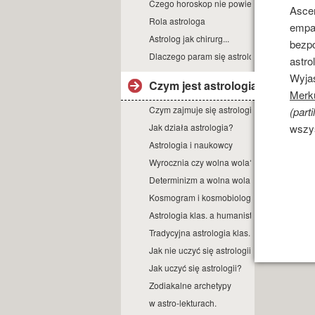
Czego horoskop nie powie?
Ascen
Rola astrologa
empat
Astrolog jak chirurg...
bezpo
Dlaczego param się astrologią?
astrol
Wyja
Czym jest astrologia?
Merk
Czym zajmuje się astrologia?
(parti
Jak działa astrologia?
wszys
Astrologia i naukowcy
Wyrocznia czy wolna wola?
Determinizm a wolna wola.
Kosmogram i kosmobiologia.
Astrologia klas. a humanist.
Tradycyjna astrologia klas.
Jak nie uczyć się astrologii.
Jak uczyć się astrologii?
Zodiakalne archetypy
w astro-lekturach.