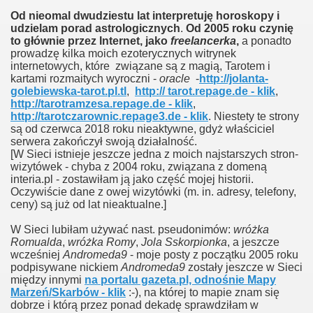
Od nieomal dwudziestu lat interpretuję horoskopy i
udzielam porad astrologicznych
.
Od 2005 roku czynię
to głównie przez Internet, jako
freelancerka
,
a ponadto
prowadzę kilka moich ezoterycznych witrynek
internetowych, które związane są z magią, Tarotem i
kartami rozmaitych wyroczni -
oracle
-
http://jolanta-
golebiewska-tarot.pl.tl
,
http:// tarot.repage.de - klik
,
http://tarotramzesa.repage.de - klik
,
http://tarotczarownic.repage3.de - klik
. Niestety te strony
są od czerwca 2018 roku nieaktywne, gdyż właściciel
serwera zakończył swoją działalność.
[W Sieci istnieje jeszcze jedna z moich najstarszych stron-
wizytówek - chyba z 2004 roku, związana z domeną
interia.pl - zostawiłam ją jako część mojej historii.
Oczywiście dane z owej wizytówki (m. in. adresy, telefony,
ceny) są już od lat nieaktualne.]
W Sieci lubiłam używać nast. pseudonimów:
wróżka
Romualda
,
wróżka Romy
,
Jola Sskorpionka
, a jeszcze
wcześniej
Andromeda9
- moje posty z początku 2005 roku
podpisywane nickiem
Andromeda9
zostały jeszcze w Sieci
między innymi
na portalu gazeta.pl, odnośnie Mapy
Marzeń/Skarbów - klik
:-), na której to mapie znam się
dobrze i którą przez ponad dekadę sprawdziłam w