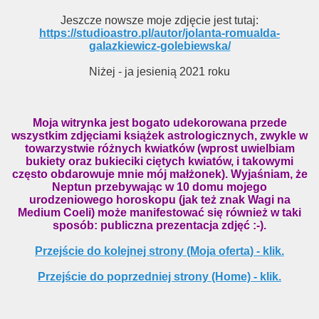
Jeszcze nowsze moje zdjęcie jest tutaj:
https://studioastro.pl/autor/jolanta-romualda-
galazkiewicz-golebiewska/
Niżej - ja jesienią 2021 roku
Moja witrynka jest bogato udekorowana przede
wszystkim zdjęciami książek astrologicznych, zwykle w
towarzystwie różnych kwiatków (wprost uwielbiam
bukiety oraz bukieciki ciętych kwiatów, i takowymi
często obdarowuje mnie mój małżonek). Wyjaśniam, że
Neptun przebywając w 10 domu mojego
urodzeniowego horoskopu (jak też znak Wagi na
Medium Coeli) może manifestować się również w taki
sposób: publiczna prezentacja zdjęć :-).
Przejście do kolejnej strony (Moja oferta) - klik.
Przejście do poprzedniej strony (Home) - klik.