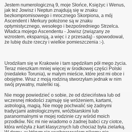
Jestem numerologiczną 9, moje Słońce, Księżyc i Wenus,
jak też Jowisz i Neptun znajdują się w znaku
bezkompromisowego i mrocznego Skorpiona, a mój
Ascendent i Merkury położone są w znaku
optymistycznego, wesołego i bezpośredniego Strzelca.
Władca mojego Ascendentu - Jowisz (związany ze
wzrostem, ekspansją, a więc i z przesadą) - spowodował,
że lubię duże rzeczy i wielkie pomieszczenia :-).
Urodziłam się w Krakowie i tam spędziłam pół mego życia.
Teraz mieszkam mniej więcej w środkowej części Polski
(niedaleko Torunia), w małym mieście, które jest mi obce i
obojętne. Wraz z moją rodziną stworzyłam jednak w nim
swój prywatny, maleńki raj.
Nie mogę powiedzieć o sobie, że od dzieciństwa lub od
wczesnej młodości zajmuję się wróżeniem, kartami,
astrologią, magią. Nie mogę pochwalić się żadnymi
tradycjami astrologicznymi, wróżbiarskimi lub
paranormalnymi w mojej rodzinie czy wśród moich
przodków. Nic mi nie wiadomo o żadnej babci czy ciotce,
która wróżyła z kart klasycznych lub chociaż była zielarką.