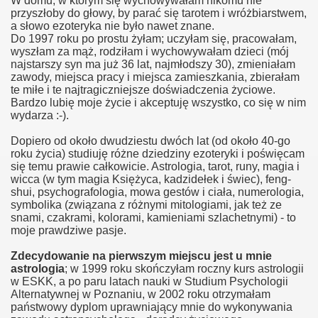
W domu, w którym się wychowywałam nikomu nie
przyszłoby do głowy, by parać się tarotem i wróżbiarstwem,
a słowo ezoteryka nie było nawet znane.
Do 1997 roku po prostu żyłam; uczyłam się, pracowałam,
wyszłam za mąż, rodziłam i wychowywałam dzieci (mój
najstarszy syn ma już 36 lat, najmłodszy 30), zmieniałam
zawody, miejsca pracy i miejsca zamieszkania, zbierałam
te miłe i te najtragiczniejsze doświadczenia życiowe.
Bardzo lubię moje życie i akceptuję wszystko, co się w nim
wydarza :-).
Dopiero od około dwudziestu dwóch lat (od około 40-go
roku życia) studiuję różne dziedziny ezoteryki i poświęcam
się temu prawie całkowicie. Astrologia, tarot, runy, magia i
wicca (w tym magia Księżyca, kadzidełek i świec), feng-
shui, psychografologia, mowa gestów i ciała, numerologia,
symbolika (związana z różnymi mitologiami, jak też ze
snami, czakrami, kolorami, kamieniami szlachetnymi) - to
moje prawdziwe pasje.
Zdecydowanie na pierwszym miejscu jest u mnie
astrologia
; w 1999 roku skończyłam roczny kurs astrologii
w ESKK, a po paru latach nauki w Studium Psychologii
Alternatywnej w Poznaniu, w 2002 roku otrzymałam
państwowy dyplom uprawniający mnie do wykonywania