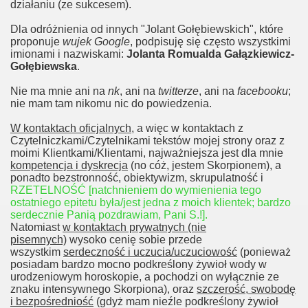
działaniu (ze sukcesem).
Dla odróżnienia od innych "Jolant Gołębiewskich", które
proponuje
wujek Google
, podpisuję się często wszystkimi
imionami i nazwiskami:
Jolanta Romualda Gałązkiewicz-
Gołębiewska
.
Nie ma mnie ani na
nk
, ani na
twitterze
, ani na
facebooku
;
nie mam tam nikomu nic do powiedzenia.
W kontaktach oficjalnych
, a więc w kontaktach z
Czytelniczkami/Czytelnikami tekstów mojej strony oraz z
moimi Klientkami/Klientami, najważniejsza jest dla mnie
kompetencja i dyskrecja
(no cóż, jestem Skorpionem), a
ponadto bezstronność, obiektywizm, skrupulatność i
RZETELNOŚĆ [natchnieniem do wymienienia tego
ostatniego epitetu była/jest jedna z moich klientek; bardzo
serdecznie Panią pozdrawiam, Pani S.!].
Natomiast
w kontaktach prywatnych (nie
pisemnych)
wysoko cenię sobie przede
wszystkim
serdeczność i uczucia/uczuciowość
(ponieważ
posiadam bardzo mocno podkreślony żywioł wody w
urodzeniowym horoskopie, a pochodzi on wyłącznie ze
znaku intensywnego Skorpiona), oraz
szczerość, swobodę
i bezpośredniość
(gdyż mam nieźle podkreślony żywioł