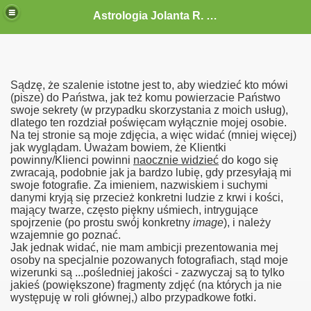
Astrologia Jolanta R. G.-Gołębiewska
Sądzę, że szalenie istotne jest to, aby wiedzieć kto mówi
(pisze) do Państwa, jak też komu powierzacie Państwo
swoje sekrety (w przypadku skorzystania z moich usług),
dlatego ten rozdział poświęcam wyłącznie mojej osobie.
Na tej stronie są moje zdjęcia, a więc widać (mniej więcej)
jak wyglądam. Uważam bowiem, że Klientki
powinny/Klienci powinni
naocznie widzieć
do kogo się
zwracają, podobnie jak ja bardzo lubię, gdy przesyłają mi
swoje fotografie. Za imieniem, nazwiskiem i suchymi
danymi kryją się przecież konkretni ludzie z krwi i kości,
mający twarze, często piękny uśmiech, intrygujące
spojrzenie (po prostu swój konkretny
image
), i należy
wzajemnie go poznać.
Jak jednak widać, nie mam ambicji prezentowania mej
osoby na specjalnie pozowanych fotografiach, stąd moje
wizerunki są ...pośledniej jakości - zazwyczaj są to tylko
jakieś (powiększone) fragmenty zdjęć (na których ja nie
występuję w roli głównej,) albo przypadkowe fotki.