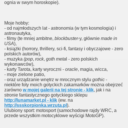
ognia w swym horoskopie).
Moje hobby:
- od najmłodszych lat - astronomia (w tym kosmologia) i
astronautyka,
- filmy (te mniej ambitne,
blockbuster
-y, głównie
made in
USA
),
- książki (horrory, thrillery, sci-fi, fantasy i obyczajowe - zero
polskich autorów),
- muzyka
(pop
,
rock
,
goth meta
l - zero polskich
wykonawców),
- karty Tarota, karty wyroczni -
oracle
, magia, wicca,
- moje zielone patio,
- oraz urządzanie wnętrz w mrocznym stylu
gothic
-
niektóre foty moich gotyckich zakamarków można obejrzeć
zarówno
w mojej galerii na tej stronie - klik
, jak i na
stronie fantastycznego gotyckiego sklepu
http://lunamarket.pl - klik
(ew. na
http://ssskorpionka.wrzuta.pl
).
Ulubiony sport: motosport (samochodowe rajdy WRC, a
przede wszystkim motocyklowe wyścigi MotoGP).