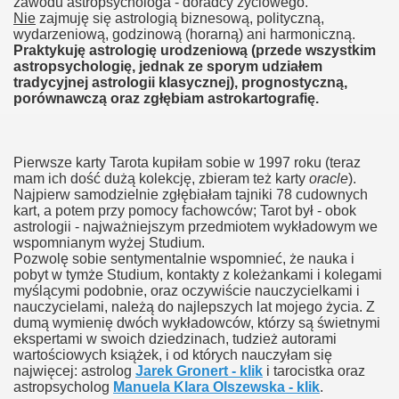
zawodu astropsychologa - doradcy życiowego.
Nie
zajmuję się astrologią biznesową, polityczną,
wydarzeniową, godzinową (horarną) ani harmoniczną.
Praktykuję astrologię urodzeniową (przede wszystkim
astropsychologię, jednak ze sporym udziałem
tradycyjnej astrologii klasycznej), prognostyczną,
porównawczą oraz zgłębiam astrokartografię.
Pierwsze karty Tarota kupiłam sobie w 1997 roku (teraz
mam ich dość dużą kolekcję, zbieram też karty
oracle
).
Najpierw samodzielnie zgłębiałam tajniki 78 cudownych
kart, a potem przy pomocy fachowców; Tarot był - obok
astrologii - najważniejszym przedmiotem wykładowym we
wspomnianym wyżej Studium.
Pozwolę sobie sentymentalnie wspomnieć, że nauka i
pobyt w tymże Studium, kontakty z koleżankami i kolegami
myślącymi podobnie, oraz oczywiście nauczycielkami i
nauczycielami, należą do najlepszych lat mojego życia. Z
dumą wymienię dwóch wykładowców, którzy są świetnymi
ekspertami w swoich dziedzinach, tudzież autorami
wartościowych książek, i od których nauczyłam się
najwięcej: astrolog
Jarek Gronert - klik
i tarocistka oraz
astropsycholog
Manuela Klara Olszewska - klik
.