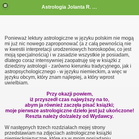
Astrologia Jolanta R. G.-Gołębiewska
Ponieważ lektury astrologiczne w języku polskim nie mogą
mi już nic nowego zaproponować (a z całą pewnością nie
w kwestii interpretacji urodzeniowych horoskopów, co jest
moją specjalnością) i w zasadzie wszystkie je posiadam,
dlatego coraz intensywniej zaopatruję się w książki z
dziedziny astrologii - zarówno kierunku tradycyjnego, jak i
astropsychologicznego - w języku niemieckim, a więc w
języku obcym, który znam najlepiej, a który wprost
uwielbiam.
Przy okazji powiem,
iż przyszedł czas najwyższy na to,
abym ja również zaczęła pisać książki;
moje pierwsze astrologiczne dzieło jest już ukończone!
Reszta należy do/zależy od Wydawcy.
W następnych trzech rozdziałach mojej strony
przedstawiam na zdjęciach astrologiczne książki
niemieckojęzyczne, które są w moim posiadaniu.