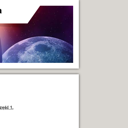
a
ęść 1.