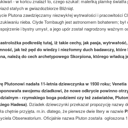
kiwań - w końcu znalazł to, czego szukał: maleńką plamkę światła 
iazd stałych w gwiazdozbiorze Bliźniąt.
cie Plutona zawdzięczamy niezwykłej wytrwałości i pracowitości
zukiwaniu nieba. Clyde Tombaugh jest astronomem bohaterem; był 
 spojrzenie i bystry umysł, a jego upór został nagrodzony ważnym o
astrolożka podkreślę tutaj, iż takie cechy, jak pasja, wytrwałość
anność, jak też pęd do wiedzy i niezłomny duch badawczy, które
ona, należą do cech archetypowego Skorpiona, którego władcą je
ę Plutonowi nadała 11-letnia dziewczynka w 1930 roku; Venetia
oponowała swojemu dziadkowi, że nowe odkrycie powinno otrzy
idzialnym - rzymskiego boga podziemi czy też zaświatów, Pluton
kiego Hadesa)
. Dziadek dziewczynki przekazał propozycję nazwy d
ła chętnie przyjęta. m.in. dlatego, że pierwsze dwie litery w nazwie
P
yciela Obserwatorium. Oficjalnie nazwa Pluton została ogłoszona 1