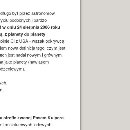
n] długo był przez astronomów
yciu podobnych i bardzo
ł w dniu 24 sierpnia 2006 roku
 z planety do planety
gólnie Ci z USA - wszak odkrywcą
iem nowa definicja tego, czym jest
 Pluton jest nadal nowym i głównym
na jako planety (nawiasem
rodzeniowym).
ych,
n.
a strefie zwanej Pasem Kuipera.
ami miniaturowych lodowych