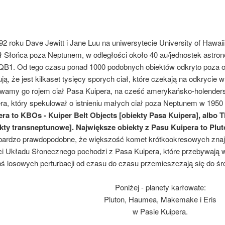
2 roku Dave Jewitt i Jane Luu na uniwersytecie University of Hawaii, 
 Słońca poza Neptunem, w odległości około 40 au/jednostek astro
B1. Od tego czasu ponad 1000 podobnych obiektów odkryto poza o
ją, że jest kilkaset tysięcy sporych ciał, które czekają na odkrycie 
wamy go rojem ciał Pasa Kuipera, na cześć amerykańsko-holender
ra, który spekulował o istnieniu małych ciał poza Neptunem w 1950
era to KBOs - Kuiper Belt Objects [obiekty Pasa Kuipera], albo 
kty transneptunowe]. Największe obiekty z Pasu Kuipera to Pluto
bardzo prawdopodobne, że większość komet krótkookresowych znaj
i Układu Słonecznego pochodzi z Pasa Kuipera, które przebywają w 
hś losowych perturbacji od czasu do czasu przemieszczają się do 
Poniżej - planety karłowate:
Pluton, Haumea, Makemake i Eris
w Pasie Kuipera.