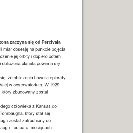
utona zaczyna się od Percivala
ll miał obsesję na punkcie pojęcia
enie jej orbity i dopiero potem
 obliczona planeta powinna się
ię, że obliczenia Lowella opierały
 dalej w obserwatorium. W 1929
ł który zbudowany został
łodego człowieka z Kansas do
Tombaugha, który stał się
ugh został zatrudniony do
baugh - po paru miesiącach