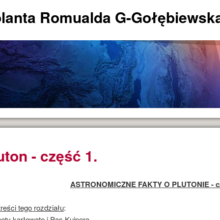
lanta Romualda G-Gołębiewsk
uton - część 1.
ASTRONOMICZNE FAKTY O PLUTONIE - cz
treści tego rozdziału
:
nety karłowate i Pas Kuipera