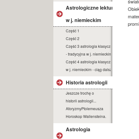
świat
Astrologiczne lektury
Obiek
mater
w j. niemieckim
prom
Część 1
Część 2
Część 3 astrologia klasyczna
- tradycyjna w j. niemieckim
Część 4 astrologia klasyczna
w j. niemieckim - ciąg dalszy
Historia astrologii
Jeszcze trochę o
historii astrologii...
AforyzmyPtolemeusza
Horoskop Wallensteina.
Astrologia