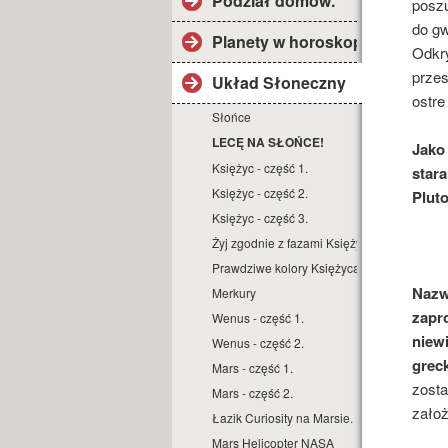
Podział domów.
poszu
do gw
Planety w horoskopie.
Odkry
przes
Układ Słoneczny
ostre
Słońce
LECĘ NA SŁOŃCE!
Jako 
Księżyc - część 1.
star
Księżyc - część 2.
Plut
Księżyc - część 3.
Żyj zgodnie z fazami Księżyca.
Prawdziwe kolory Księżyca.
Nazw
Merkury
zapr
Wenus - część 1.
niew
Wenus - część 2.
grec
Mars - część 1.
zosta
Mars - część 2.
założ
Łazik Curiosity na Marsie.
Mars Helicopter NASA