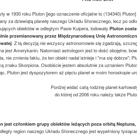
ty w 1930 roku Pluton [jego oznaczenie oficjalne to (134340) Pluto
ny za dziewiątą planetę naszego Układu Słonecznego, lecz po odkr
gujących obiektów w odległym Pasie Kuipera, lodowaty
Pluton zosta
jalnie przemianowany przez Międzynarodową Unię Astronomiczną,
owatej
. Z tą decyzją nie wszyscy astronomowie się zgadzają, szcze
na jest Amerykanin. Natomiast astrologom jest to dość obojętne, bow
ta, nie zmienia faktu, że ten obiekt nadal istnieje i "ma się dobrze";
ą znaku Skorpiona. Osobiście jestem absolutnie za uznaniem Pluto
c, Pluton jest dyspozytorem aż pięciu planet w moim horoskopie u
Poniżej widać całą rodzinę planet karłowat
do której od 2006 roku należy także Pluto
on jest członkiem grupy obiektów leżących poza orbitą Neptuna, 
dległy region naszego Układu Słonecznego jest wypełniony tysiąc