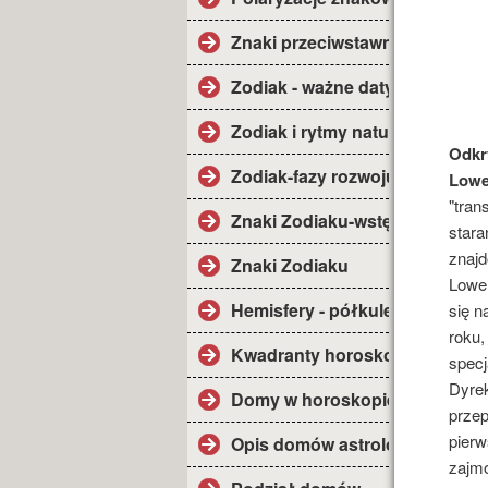
Znaki przeciwstawne.
Zodiak - ważne daty.
Zodiak i rytmy natury.
Odkr
Zodiak-fazy rozwoju.
Lowe
"tran
Znaki Zodiaku-wstęp.
stara
znaj
Znaki Zodiaku
Lowel
Hemisfery - półkule.
się n
roku,
Kwadranty horoskopu.
specj
Dyrek
Domy w horoskopie.
przep
pierw
Opis domów astrolog.
zajmo