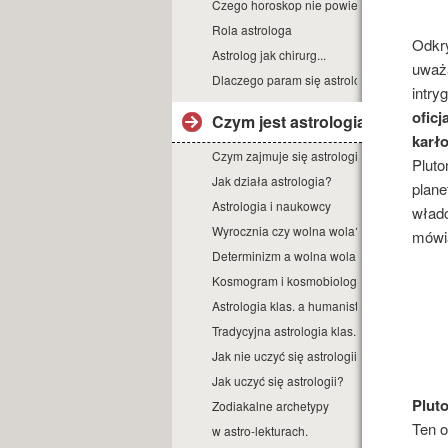
Czego horoskop nie powie?
Rola astrologa
Odkry
Astrolog jak chirurg...
uważa
Dlaczego param się astrologią?
intry
ofic
Czym jest astrologia?
karł
Czym zajmuje się astrologia?
Pluto
Jak działa astrologia?
plane
Astrologia i naukowcy
władc
Wyrocznia czy wolna wola?
mówią
Determinizm a wolna wola.
Kosmogram i kosmobiologia.
Astrologia klas. a humanist.
Tradycyjna astrologia klas.
Jak nie uczyć się astrologii.
Jak uczyć się astrologii?
Plut
Zodiakalne archetypy
Ten o
w astro-lekturach.