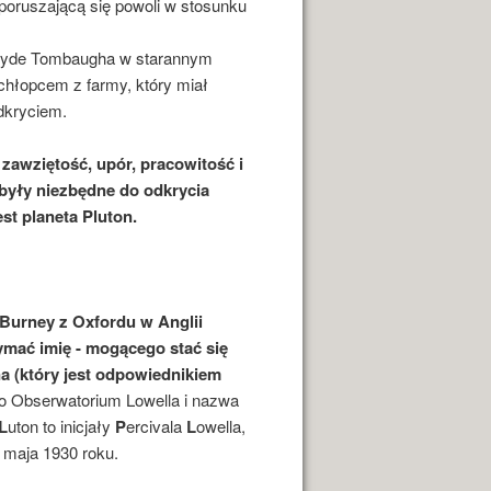
poruszającą się powoli w stosunku
 Clyde Tombaugha w starannym
chłopcem z farmy, który miał
dkryciem.
, zawziętość, upór, pracowitość i
 były niezbędne do odkrycia
st planeta Pluton.
 Burney z Oxfordu w Anglii
mać imię - mogącego stać się
a (który jest odpowiednikiem
o Obserwatorium Lowella i nazwa
L
uton to inicjały
P
ercivala
L
owella,
 maja 1930 roku.