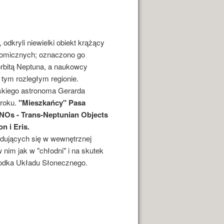
odkryli niewielki obiekt krążący
nomicznych; oznaczono go
rbitą Neptuna, a naukowcy
w tym rozległym regionie.
skiego astronoma Gerarda
 roku.
"Mieszkańcy" Pasa
TNOs - Trans-Neptunian Objects
n i Eris.
dujących się w wewnętrznej
nim jak w "chłodni" i na skutek
środka Układu Słonecznego.