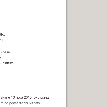
ło:
K
]
lutona.
y
nstitute]
yskane 13 lipca 2015 roku przez
m od powierzchni planety.