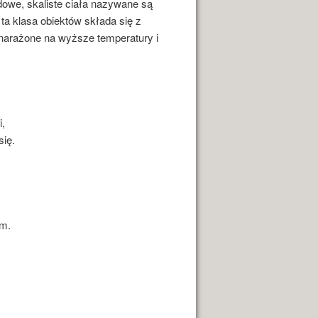
dowe, skaliste ciała nazywane są
a klasa obiektów składa się z
e narażone na wyższe temperatury i
i,
się.
ym.