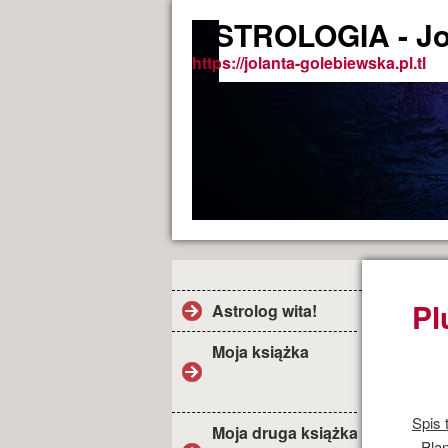
ASTROLOGIA - Jo
https://jolanta-golebiewska.pl.tl
Pl
Astrolog wita!
Moja książka
Spis 
Moja druga książka
- Pla