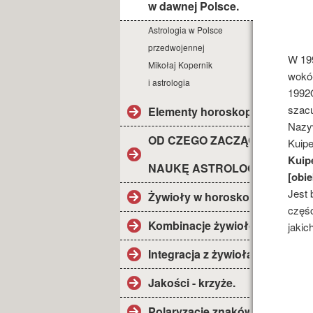
w dawnej Polsce.
Astrologia w Polsce
przedwojennej
W 199
Mikołaj Kopernik
wokół
i astrologia
1992Q
szacu
Elementy horoskopu.
Nazy
OD CZEGO ZACZĄĆ
Kuipe
Kuip
NAUKĘ ASTROLOGII?
[obie
Jest 
Żywioły w horoskopie.
częśc
Kombinacje żywiołów.
jakic
Integracja z żywiołami.
Jakości - krzyże.
Polaryzacje znaków.