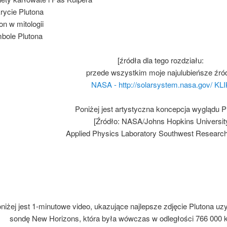
rycie Plutona
ton w mitologii
bole Plutona
[źródła dla tego rozdziału:
przede wszystkim moje najulubieńsze źród
NASA - http://solarsystem.nasa.gov/ KLI
Poniżej jest artystyczna koncepcja wyglądu P
[Źródło: NASA/Johns Hopkins Universit
Applied Physics Laboratory Southwest Research I
niżej jest 1-minutowe video, ukazujące najlepsze zdjęcie Plutona uz
sondę New Horizons, która była wówczas w odległości 766 000 k