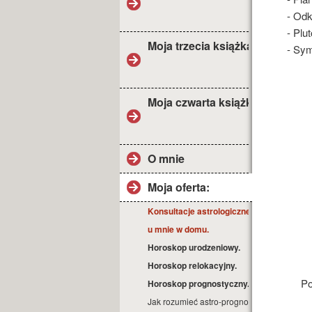
- Odk
- Plu
Moja trzecia książka
- Sym
Moja czwarta książka
O mnie
Moja oferta:
Konsultacje astrologiczne
u mnie w domu.
Horoskop urodzeniowy.
Horoskop relokacyjny.
Po
Horoskop prognostyczny.
Jak rozumieć astro-prognozę?