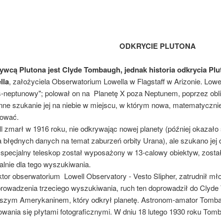
ODKRYCIE PLUTONA
ywcą Plutona jest Clyde Tombaugh
, jednak historia odkrycia Pl
lla
, założyciela Obserwatorium Lowella w Flagstaff w Arizonie. Lowe
s-neptunowy"; polował on na Planetę X poza Neptunem, poprzez oblicz
nne szukanie jej na niebie w miejscu, w którym nowa, matematycznie
dować.
l zmarł w 1916 roku, nie odkrywając nowej planety (później okazało s
a błędnych danych na temat zaburzeń orbity Urana), ale szukano jej
 specjalny teleskop został wyposażony w 13-calowy obiektyw, zosta
alnie dla tego wyszukiwania.
tor obserwatorium Lowell Observatory - Vesto Slipher, zatrudnił m
rowadzenia trzeciego wyszukiwania, ruch ten doprowadził do Clyde 
szym Amerykaninem, który odkrył planetę. Astronom-amator Tomba
wania się płytami fotograficznymi. W dniu 18 lutego 1930 roku Tom